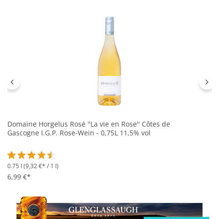
Domaine Horgelus Rosé ''La vie en Rose'' Côtes de
Gascogne I.G.P. Rose-Wein - 0,75L 11,5% vol
0.75 l
(9,32 €* / 1 l)
Durchschnittliche Bewertung von 4.5 von 5 Sternen
6,99 €*