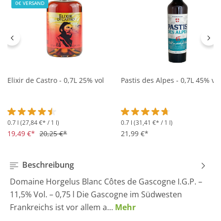
0€ VERSAND
Elixir de Castro - 0,7L 25% vol
Pastis des Alpes - 0,7L 45% vol
0.7 l
(27,84 €* / 1 l)
0.7 l
(31,41 €* / 1 l)
Durchschnittliche Bewertung von 4.5 von 5 Sternen
Durchschnittliche Bewertung 
19,49 €*
20,25 €*
21,99 €*
Beschreibung
Domaine Horgelus Blanc Côtes de Gascogne I.G.P. –
11,5% Vol. – 0,75 l Die Gascogne im Südwesten
Frankreichs ist vor allem a…
Mehr