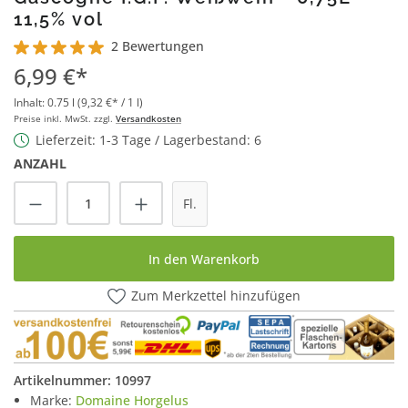
11,5% vol
2 Bewertungen
Durchschnittliche Bewertung von 5 von 5 Sternen
6,99 €*
Inhalt:
0.75 l
(9,32 €* / 1 l)
Preise inkl. MwSt. zzgl.
Versandkosten
Lieferzeit: 1-3 Tage / Lagerbestand: 6
ANZAHL
Produkt Anzahl: Gib den gewünschten Wert
Fl.
In den Warenkorb
Zum Merkzettel hinzufügen
Artikelnummer:
10997
Marke:
Domaine Horgelus