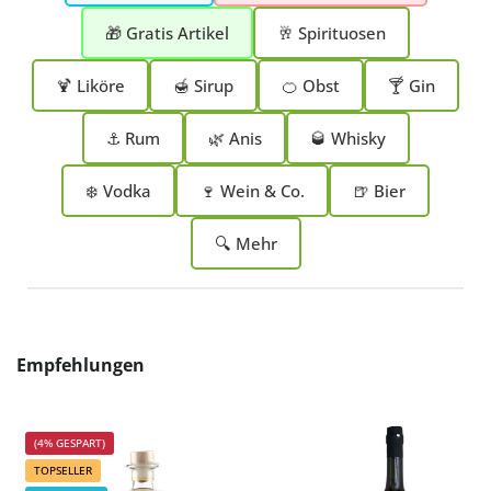
🎁 Gratis Artikel
🥂 Spirituosen
🍹 Liköre
🍯 Sirup
🍊 Obst
🍸 Gin
⚓ Rum
🌿 Anis
🥃 Whisky
❄️ Vodka
🍷 Wein & Co.
🍺 Bier
🔍 Mehr
Produktgalerie überspringen
Empfehlungen
(4% GESPART)
TOPSELLER