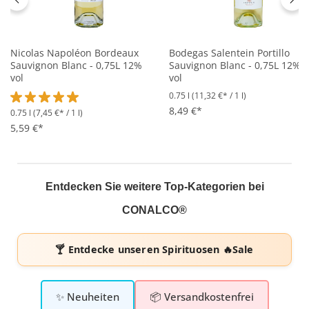
Nicolas Napoléon Bordeaux
Bodegas Salentein Portillo
Sauvignon Blanc - 0,75L 12%
Sauvignon Blanc - 0,75L 12%
vol
vol
0.75 l
(11,32 €* / 1 l)
8,49 €*
0.75 l
(7,45 €* / 1 l)
Durchschnittliche Bewertung von 5 von 5 Sternen
5,59 €*
Entdecken Sie weitere Top-Kategorien bei
CONALCO®
🍸 Entdecke unseren
Spirituosen 🔥Sale
✨ Neuheiten
📦 Versandkostenfrei