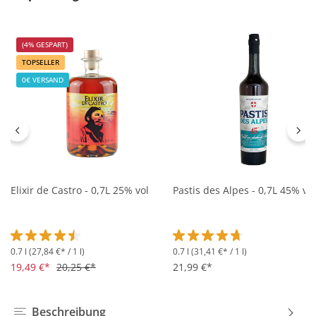
(4% GESPART)
TOPSELLER
0€ VERSAND
Elixir de Castro - 0,7L 25% vol
Pastis des Alpes - 0,7L 45% vol
0.7 l
(27,84 €* / 1 l)
0.7 l
(31,41 €* / 1 l)
Durchschnittliche Bewertung von 4.5 von 5 Sternen
Durchschnittliche Bewertung 
19,49 €*
20,25 €*
21,99 €*
Beschreibung