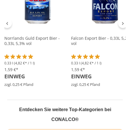
Norrlands Guld Export Bier -
Falcon Export Bier - 0,33L 5,2
0,33L 5,3% vol
vol
0.33 l
(4,82 €* / 1 l)
0.33 l
(4,82 €* / 1 l)
Durchschnittliche Bewertung von 5 von 5 Sternen
Durchschnittliche Bewertung 
1,59 €*
1,59 €*
EINWEG
EINWEG
zzgl. 0,25 € Pfand
zzgl. 0,25 € Pfand
Entdecken Sie weitere Top-Kategorien bei
CONALCO®