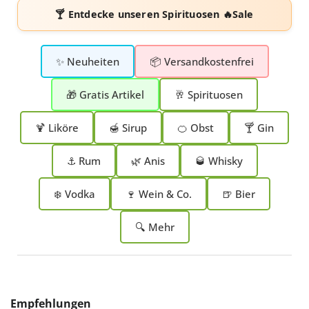
🍸 Entdecke unseren
Spirituosen 🔥Sale
✨ Neuheiten
📦 Versandkostenfrei
🎁 Gratis Artikel
🥂 Spirituosen
🍹 Liköre
🍯 Sirup
🍊 Obst
🍸 Gin
⚓ Rum
🌿 Anis
🥃 Whisky
❄️ Vodka
🍷 Wein & Co.
🍺 Bier
🔍 Mehr
Produktgalerie überspringen
Empfehlungen