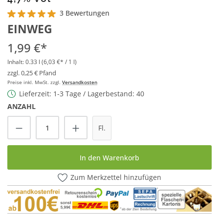
3 Bewertungen
Durchschnittliche Bewertung von 5 von 5 Sternen
EINWEG
1,99 €*
Inhalt:
0.33 l
(6,03 €* / 1 l)
zzgl. 0,25 € Pfand
Preise inkl. MwSt. zzgl.
Versandkosten
Lieferzeit: 1-3 Tage / Lagerbestand: 40
ANZAHL
Produkt Anzahl: Gib den gewünschten Wert
Fl.
In den Warenkorb
Zum Merkzettel hinzufügen