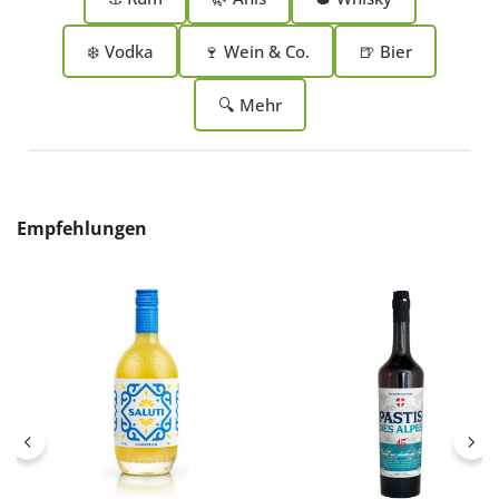
❄️ Vodka
🍷 Wein & Co.
🍺 Bier
🔍 Mehr
Produktgalerie überspringen
Empfehlungen