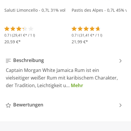
Saluti Limoncello - 0,7L 31% vol
Pastis des Alpes - 0,7L 45% vol
0.7 l
(29,41 €* / 1 l)
0.7 l
(31,41 €* / 1 l)
Durchschnittliche Bewertung von 3.2 von 5 Sternen
Durchschnittliche Bewertung 
20,59 €*
21,99 €*
Beschreibung
Captain Morgan White Jamaica Rum ist ein
vielseitiger weißer Rum mit karibischem Charakter,
der Tradition, Leichtigkeit u…
Mehr
Bewertungen