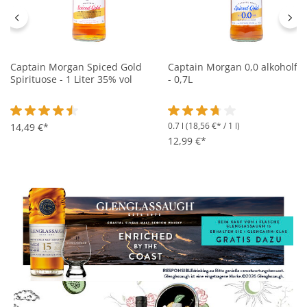
Captain Morgan Spiced Gold
Captain Morgan 0,0 alkoholfre
Spirituose - 1 Liter 35% vol
- 0,7L
0.7 l
(18,56 €* / 1 l)
Durchschnittliche Bewertung von 4.4 von 5 Sternen
14,49 €*
Durchschnittliche Bewertung 
12,99 €*