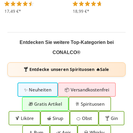
Durchschnittliche Bewertung von 4.5 von 5 Sternen
17,49 €*
Durchschnittliche Bewertung 
18,99 €*
Entdecken Sie weitere Top-Kategorien bei
CONALCO®
🍸 Entdecke unseren
Spirituosen 🔥Sale
✨ Neuheiten
📦 Versandkostenfrei
🎁 Gratis Artikel
🥂 Spirituosen
🍹 Liköre
🍯 Sirup
🍊 Obst
🍸 Gin
⚓ Rum
🌿 Anis
🥃 Whisky