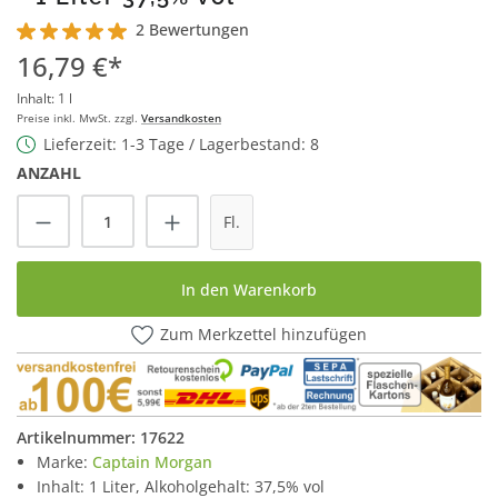
2 Bewertungen
Durchschnittliche Bewertung von 5 von 5 Sternen
16,79 €*
Inhalt:
1 l
Preise inkl. MwSt. zzgl.
Versandkosten
Lieferzeit: 1-3 Tage / Lagerbestand: 8
ANZAHL
Produkt Anzahl: Gib den gewünschten Wert
Fl.
In den Warenkorb
Zum Merkzettel hinzufügen
Artikelnummer:
17622
Marke:
Captain Morgan
Inhalt: 1 Liter, Alkoholgehalt: 37,5% vol