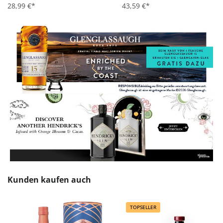
Durchschnittliche Bewertung von 4.6 von 5 Sternen
28,99 €*
Durchschnittliche Bewertung 
43,59 €*
Produktgalerie überspringen
Kunden kaufen auch
TOPSELLER