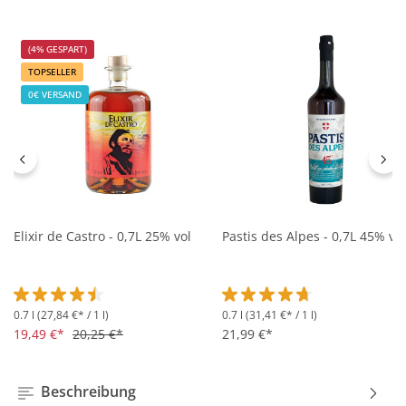
(4% GESPART)
TOPSELLER
0€ VERSAND
Elixir de Castro - 0,7L 25% vol
Pastis des Alpes - 0,7L 45% vol
0.7 l
(27,84 €* / 1 l)
0.7 l
(31,41 €* / 1 l)
Durchschnittliche Bewertung von 4.5 von 5 Sternen
Durchschnittliche Bewertung 
19,49 €*
20,25 €*
21,99 €*
Beschreibung