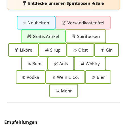
🍸 Entdecke unseren
Spirituosen 🔥Sale
✨ Neuheiten
📦 Versandkostenfrei
🎁 Gratis Artikel
🥂 Spirituosen
🍹 Liköre
🍯 Sirup
🍊 Obst
🍸 Gin
⚓ Rum
🌿 Anis
🥃 Whisky
❄️ Vodka
🍷 Wein & Co.
🍺 Bier
🔍 Mehr
Produktgalerie überspringen
Empfehlungen