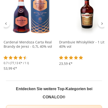
Cardenal Mendoza Carta Real
Drambuie Whiskylikör - 1 Liter
Brandy de Jerez - 0,7L 40% vol
40% vol
0.7 l
(77,13 €* / 1 l)
Durchschnittliche Bewertung von 4.5 von 5 Sternen
Durchschnittliche Bewertung 
23,59 €*
53,99 €*
Entdecken Sie weitere Top-Kategorien bei
CONALCO®