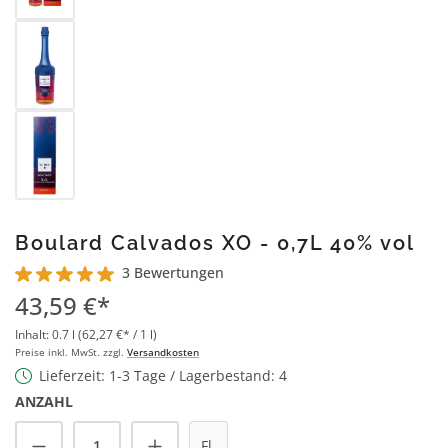
Boulard Calvados XO - 0,7L 40% vol
3 Bewertungen
Durchschnittliche Bewertung von 5 von 5 Sternen
43,59 €*
Inhalt:
0.7 l
(62,27 €* / 1 l)
Preise inkl. MwSt. zzgl.
Versandkosten
Lieferzeit: 1-3 Tage / Lagerbestand: 4
ANZAHL
Produkt Anzahl: Gib den gewünschten Wert
Fl.