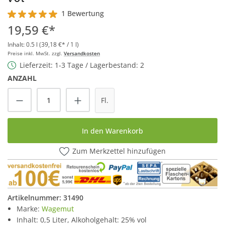
1 Bewertung
Durchschnittliche Bewertung von 5 von 5 Sternen
19,59 €*
Inhalt:
0.5 l
(39,18 €* / 1 l)
Preise inkl. MwSt. zzgl.
Versandkosten
Lieferzeit: 1-3 Tage / Lagerbestand: 2
ANZAHL
Produkt Anzahl: Gib den gewünschten Wert
Fl.
In den Warenkorb
Zum Merkzettel hinzufügen
Artikelnummer:
31490
Marke:
Wagemut
Inhalt: 0,5 Liter, Alkoholgehalt: 25% vol