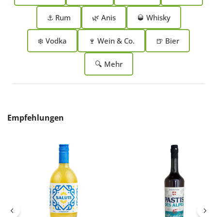
⚓ Rum
🌿 Anis
🥃 Whisky
❄️ Vodka
🍷 Wein & Co.
🍺 Bier
🔍 Mehr
Produktgalerie überspringen
Empfehlungen