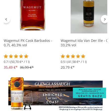
Wagemut PX Cask Barbados -
Wagemut Ida Van Der Ille - 0,
0,7L 40,3% vol
33,2% vol
0.7 l
(50,70 €* / 1 l)
0.5 l
(41,58 €* / 1 l)
Durchschnittliche Bewertung von 5 von 5 Sternen
Durchschnittliche Bewertung 
35,49 €*
36,99 €*
20,79 €*