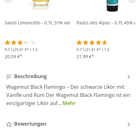
Saluti Limoncello - 0,7L 31% vol
Pastis des Alpes - 0,7L 45% vol
0.7 l
(29,41 €* / 1 l)
0.7 l
(31,41 €* / 1 l)
Durchschnittliche Bewertung von 3.2 von 5 Sternen
Durchschnittliche Bewertung 
20,59 €*
21,99 €*
Beschreibung
Wagemut Black Flamingo – Der schwarze Likör mit
Vanille und Rum Der Wagemut Black Flamingo ist ein
einzigartiger Likör auf…
Mehr
Bewertungen