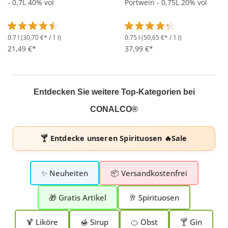
- 0,7L 40% vol
Portwein - 0,75L 20% vol
0.7 l
(30,70 €* / 1 l)
0.75 l
(50,65 €* / 1 l)
Durchschnittliche Bewertung von 4.5 von 5 Sternen
Durchschnittliche Bewertung 
21,49 €*
37,99 €*
Entdecken Sie weitere Top-Kategorien bei
CONALCO®
🍸 Entdecke unseren
Spirituosen 🔥Sale
✨ Neuheiten
📦 Versandkostenfrei
🎁 Gratis Artikel
🥂 Spirituosen
🍹 Liköre
🍯 Sirup
🍊 Obst
🍸 Gin