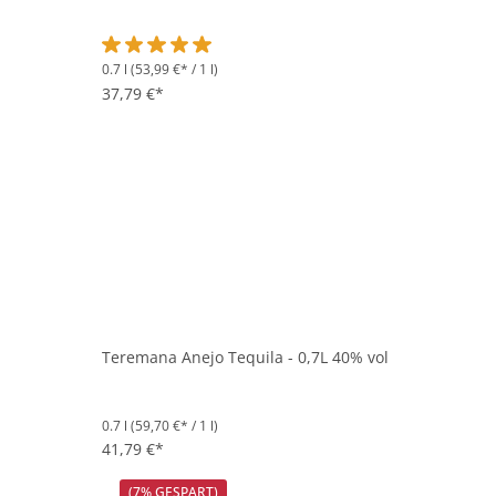
0.7 l
(53,99 €* / 1 l)
Durchschnittliche Bewertung von 5 von 5 Sternen
37,79 €*
Teremana Anejo Tequila - 0,7L 40% vol
0.7 l
(59,70 €* / 1 l)
41,79 €*
(7% GESPART)