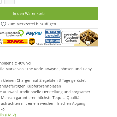
In den Warenkorb
Zum Merkzettel hinzufügen
oholgehalt: 40% vol
ila Marke von "The Rock" Dwayne Johnson und Dany
n kleinen Chargen auf Ziegelöfen 3 Tage geröstet
 handgefertigten Kupferbrennblasen
e Auswahl, traditionelle Herstellung und sorgsamer
Mensch garantieren höchste Tequila Qualität
trusfrüchten mit einem weichen, frischen Abgang
iko
ls (LMIV)