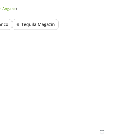
he Angabe
)
anco
🌵 Tequila Magazin