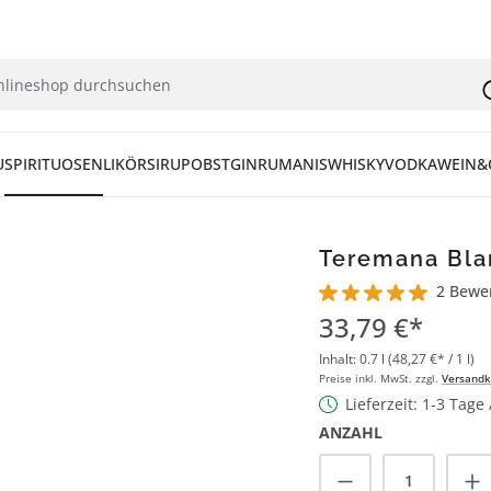
U
SPIRITUOSEN
LIKÖR
SIRUP
OBST
GIN
RUM
ANIS
WHISKY
VODKA
WEIN&
Teremana Blan
2 Bewe
Durchschnittliche Bew
33,79 €*
Inhalt:
0.7 l
(48,27 €* / 1 l)
Preise inkl. MwSt. zzgl.
Versandk
Lieferzeit: 1-3 Tage
ANZAHL
Produkt Anzah