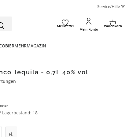
Service/Hilfe ⛛
Merkzettel
Warenkorb
Mein Konto
CO
BIER
MEHR
MAGAZIN
co Tequila - 0,7L 40% vol
rtungen
ertung von 5 von 5 Sternen
osten
 / Lagerbestand: 18
l: Gib den gewünschten Wert ein oder be
Fl.