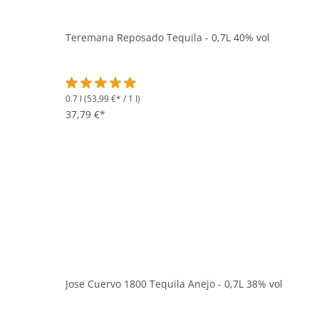
Teremana Reposado Tequila - 0,7L 40% vol
0.7 l
(53,99 €* / 1 l)
Durchschnittliche Bewertung von 5 von 5 Sternen
37,79 €*
Jose Cuervo 1800 Tequila Anejo - 0,7L 38% vol