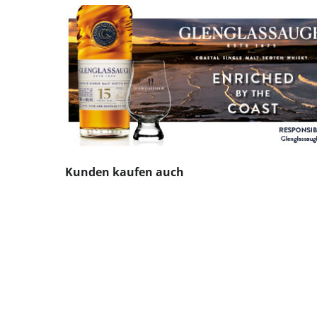
Produktgalerie überspringen
Kunden kaufen auch