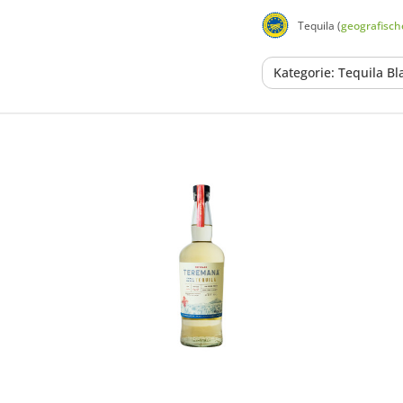
Tequila (
geografisc
Kategorie: Tequila Bl
In den Korb