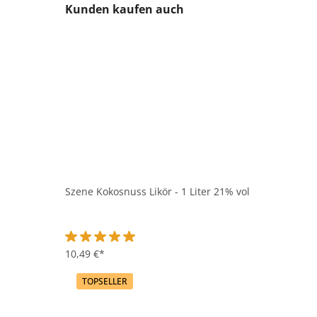
Produktgalerie überspringen
Kunden kaufen auch
Szene Kokosnuss Likör - 1 Liter 21% vol
Durchschnittliche Bewertung von 5 von 5 Sternen
10,49 €*
TOPSELLER