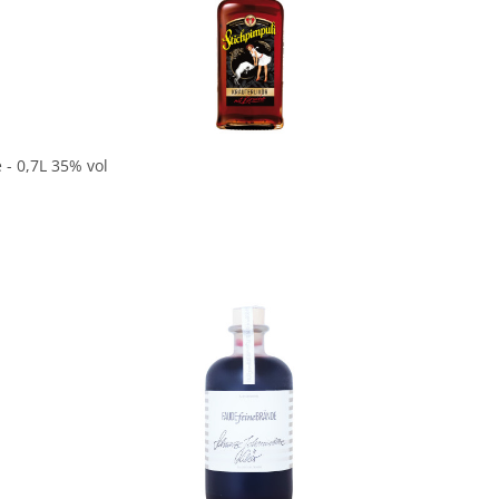
In den Korb
 - 0,7L 35% vol
In den Korb