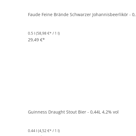
Faude Feine Brände Schwarzer Johannisbeerlikör - 0,
0.5 l
(58,98 €* / 1 l)
29,49 €*
Guinness Draught Stout Bier - 0,44L 4,2% vol
0.44 l
(4,52 €* / 1 l)