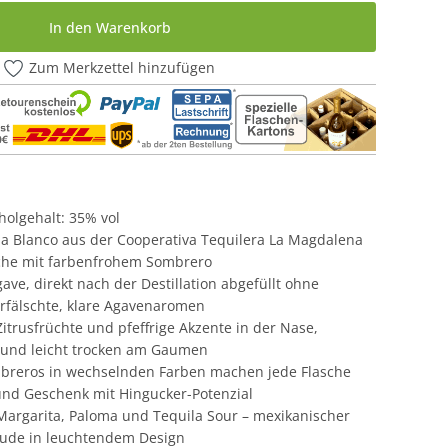
In den Warenkorb
Zum Merkzettel hinzufügen
oholgehalt: 35% vol
la Blanco aus der Cooperativa Tequilera La Magdalena
asche mit farbenfrohem Sombrero
ve, direkt nach der Destillation abgefüllt ohne
erfälschte, klare Agavenaromen
itrusfrüchte und pfeffrige Akzente in der Nase,
h und leicht trocken am Gaumen
Sombreros in wechselnden Farben machen jede Flasche
nd Geschenk mit Hingucker-Potenzial
r Margarita, Paloma und Tequila Sour – mexikanischer
eude in leuchtendem Design