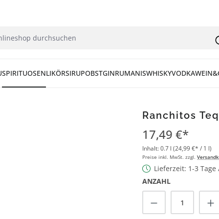
U
SPIRITUOSEN
LIKÖR
SIRUP
OBST
GIN
RUM
ANIS
WHISKY
VODKA
WEIN&
Ranchitos Teq
17,49 €*
Inhalt:
0.7 l
(24,99 €* / 1 l)
Preise inkl. MwSt. zzgl.
Versandk
Lieferzeit: 1-3 Tage
ANZAHL
Produkt Anzah