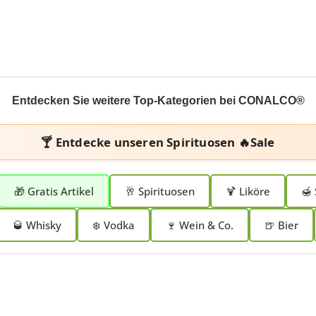
Entdecken Sie weitere Top-Kategorien bei CONALCO®
🍸 Entdecke unseren
Spirituosen 🔥Sale
🎁 Gratis Artikel
🥂 Spirituosen
🍹 Liköre
🍯 
🥃 Whisky
❄️ Vodka
🍷 Wein & Co.
🍺 Bier