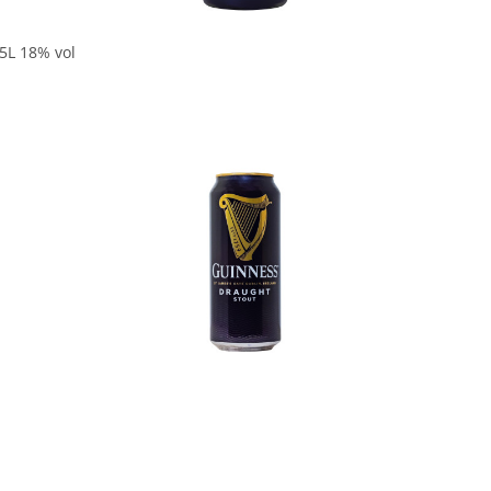
5L 18% vol
In den Korb