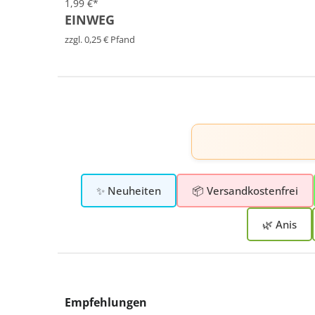
1,99 €*
EINWEG
zzgl. 0,25 € Pfand
✨ Neuheiten
📦 Versandkostenfrei
🌿 Anis
Produktgalerie überspringen
Empfehlungen