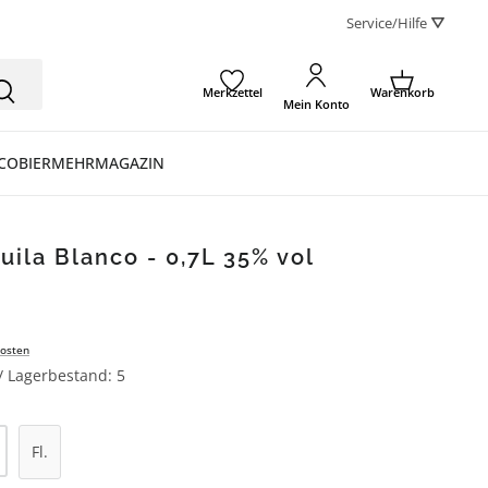
Service/Hilfe ⛛
Merkzettel
Warenkorb
Mein Konto
CO
BIER
MEHR
MAGAZIN
uila Blanco - 0,7L 35% vol
osten
 / Lagerbestand: 5
l: Gib den gewünschten Wert ein oder be
Fl.