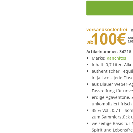
Artikelnummer:
34216
Marke:
Ranchitos
Inhalt: 0,7 Liter, Alk
authentischer Tequi
in Jalisco – jede Fl
aus Blauer Weber-Aga
Fassreifung für unv
erdige Agaventöne, Z
unkompliziert frisc
35 % Vol., 0,7 l – 
zum Sammlerstück u
vielseitige Basis fü
Spirit und Lebensfr