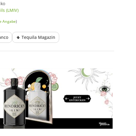
iko
ls (LMIV)
he Angabe
)
anco
🌵 Tequila Magazin