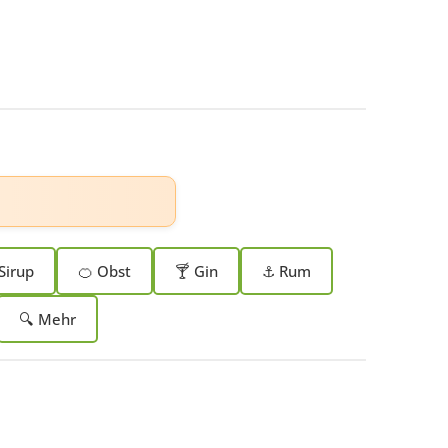
Sirup
🍊 Obst
🍸 Gin
⚓ Rum
🔍 Mehr