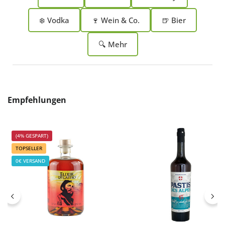
❄️ Vodka
🍷 Wein & Co.
🍺 Bier
🔍 Mehr
Produktgalerie überspringen
Empfehlungen
(4% GESPART)
TOPSELLER
0€ VERSAND