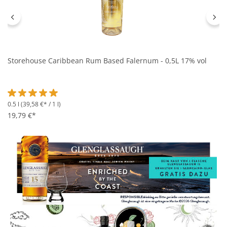
Storehouse Caribbean Rum Based Falernum - 0,5L 17% vol
0.5 l
(39,58 €* / 1 l)
Durchschnittliche Bewertung von 5 von 5 Sternen
19,79 €*