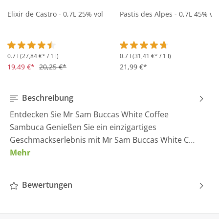
Elixir de Castro - 0,7L 25% vol
Pastis des Alpes - 0,7L 45% vol
0.7 l
(27,84 €* / 1 l)
0.7 l
(31,41 €* / 1 l)
Durchschnittliche Bewertung von 4.5 von 5 Sternen
Durchschnittliche Bewertung 
19,49 €*
20,25 €*
21,99 €*
Beschreibung
Entdecken Sie Mr Sam Buccas White Coffee
Sambuca Genießen Sie ein einzigartiges
Geschmackserlebnis mit Mr Sam Buccas White C…
Mehr
Bewertungen