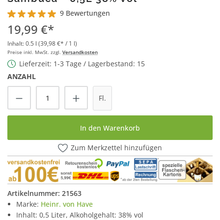
9 Bewertungen
Durchschnittliche Bewertung von 5 von 5 Sternen
19,99 €*
Inhalt:
0.5 l
(39,98 €* / 1 l)
Preise inkl. MwSt. zzgl.
Versandkosten
Lieferzeit: 1-3 Tage / Lagerbestand: 15
ANZAHL
Produkt Anzahl: Gib den gewünschten Wert
Fl.
In den Warenkorb
Zum Merkzettel hinzufügen
Artikelnummer:
21563
Marke:
Heinr. von Have
Inhalt: 0,5 Liter, Alkoholgehalt: 38% vol