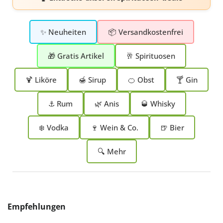
✨ Neuheiten
📦 Versandkostenfrei
🎁 Gratis Artikel
🥂 Spirituosen
🍹 Liköre
🍯 Sirup
🍊 Obst
🍸 Gin
⚓ Rum
🌿 Anis
🥃 Whisky
❄️ Vodka
🍷 Wein & Co.
🍺 Bier
🔍 Mehr
Produktgalerie überspringen
Empfehlungen