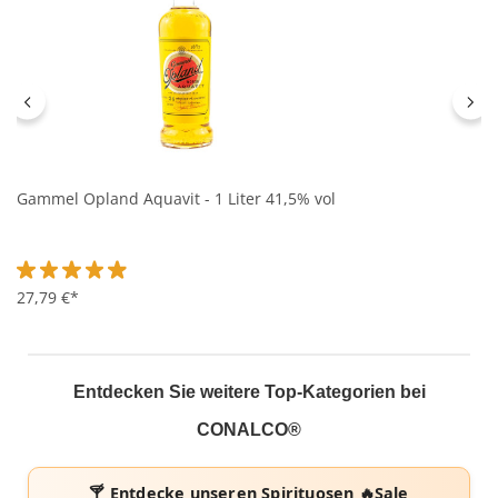
Gammel Opland Aquavit - 1 Liter 41,5% vol
Durchschnittliche Bewertung von 4.9 von 5 Sternen
27,79 €*
Entdecken Sie weitere Top-Kategorien bei
CONALCO®
🍸 Entdecke unseren
Spirituosen 🔥Sale