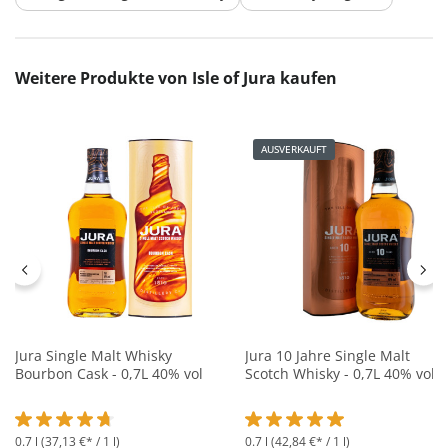
Produktgalerie überspringen
Weitere Produkte von Isle of Jura kaufen
AUSVERKAUFT
Jura Single Malt Whisky
Jura 10 Jahre Single Malt
Bourbon Cask - 0,7L 40% vol
Scotch Whisky - 0,7L 40% vol
0.7 l
(37,13 €* / 1 l)
0.7 l
(42,84 €* / 1 l)
Durchschnittliche Bewertung von 4.8 von 5 Sternen
Durchschnittliche Bewertung 