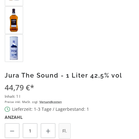
Jura The Sound - 1 Liter 42,5% vol
44,79 €*
Inhalt:
1 l
Preise inkl. MwSt. zzgl.
Versandkosten
Lieferzeit: 1-3 Tage / Lagerbestand: 1
ANZAHL
Produkt Anzahl: Gib den gewünschten Wert
Fl.