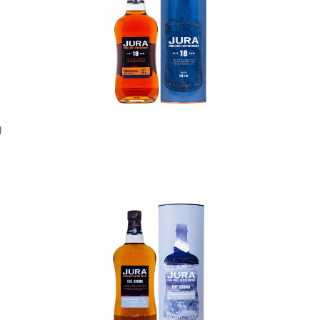
In den Korb
l
In den Korb