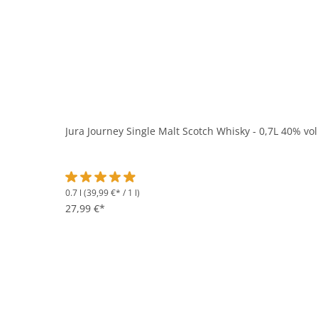
Jura Journey Single Malt Scotch Whisky - 0,7L 40% vol
0.7 l
(39,99 €* / 1 l)
Durchschnittliche Bewertung von 4.9 von 5 Sternen
27,99 €*