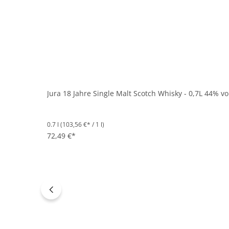
Jura 18 Jahre Single Malt Scotch Whisky - 0,7L 44% vo
0.7 l
(103,56 €* / 1 l)
72,49 €*