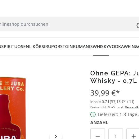
U
SPIRITUOSEN
LIKÖR
SIRUP
OBST
GIN
RUM
ANIS
WHISKY
VODKA
WEIN&
Ohne GEPA: Ju
Whisky - 0,7L
39,99 €*
Inhalt:
0.7 l
(57,13 €* / 1 l)
Preise inkl. MwSt. zzgl.
Versandk
Lieferzeit: 1-3 Tage
ANZAHL
Produkt Anzah