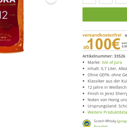
Artikelnummer:
33526
Marke:
Isle of Jura
Inhalt: 0,7 Liter, Alk
Ohne GEPA: ohne Ge
Klassiker aus der Kul
12 Jahre in Weißeich
Finish in Jerez Sher
Noten von Honig un
Ursprungsland: Scho
Weitere Produktdetai
Scotch Whisky (
geogr
Angabe
)