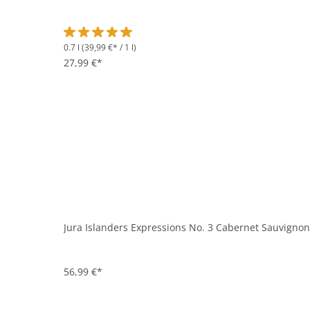
0.7 l
(39,99 €* / 1 l)
Durchschnittliche Bewertung von 5 von 5 Sternen
27,99 €*
Jura Islanders Expressions No. 3 Cabernet Sauvignon 
56,99 €*