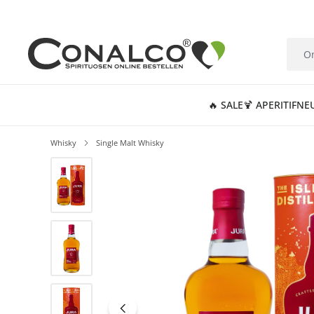
springen
Zur Hauptnavigation springen
🔥 SALE
🍹 APERITIF
NE
Whisky
Single Malt Whisky
Bildergalerie überspringen