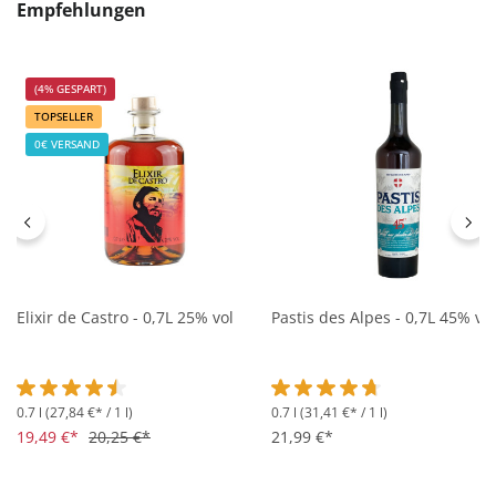
Produktgalerie überspringen
Empfehlungen
(4% GESPART)
TOPSELLER
0€ VERSAND
Elixir de Castro - 0,7L 25% vol
Pastis des Alpes - 0,7L 45% vol
0.7 l
(27,84 €* / 1 l)
0.7 l
(31,41 €* / 1 l)
Durchschnittliche Bewertung von 4.5 von 5 Sternen
Durchschnittliche Bewertung 
19,49 €*
20,25 €*
21,99 €*