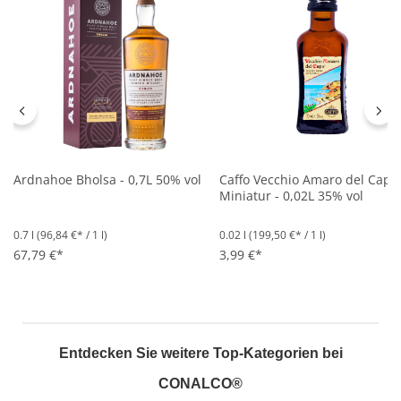
Ardnahoe Bholsa - 0,7L 50% vol
Caffo Vecchio Amaro del Capo
Miniatur - 0,02L 35% vol
0.7 l
(96,84 €* / 1 l)
0.02 l
(199,50 €* / 1 l)
67,79 €*
3,99 €*
Entdecken Sie weitere Top-Kategorien bei
CONALCO®