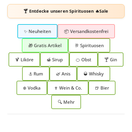
🍸 Entdecke unseren
Spirituosen 🔥Sale
✨ Neuheiten
📦 Versandkostenfrei
🎁 Gratis Artikel
🥂 Spirituosen
🍹 Liköre
🍯 Sirup
🍊 Obst
🍸 Gin
⚓ Rum
🌿 Anis
🥃 Whisky
❄️ Vodka
🍷 Wein & Co.
🍺 Bier
🔍 Mehr