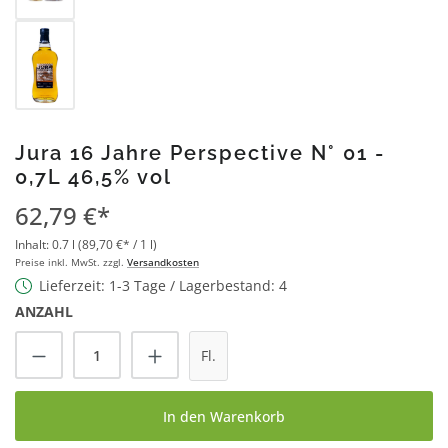
Jura 16 Jahre Perspective N° 01 -
0,7L 46,5% vol
62,79 €*
Inhalt:
0.7 l
(89,70 €* / 1 l)
Preise inkl. MwSt. zzgl.
Versandkosten
Lieferzeit: 1-3 Tage / Lagerbestand: 4
ANZAHL
Produkt Anzahl: Gib den gewünschten Wert
Fl.
In den Warenkorb