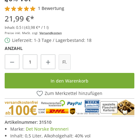
1 Bewertung
Durchschnittliche Bewertung von 5 von 5 Sternen
21,99 €*
Inhalt:
0.5 l
(43,98 €* / 1 l)
Preise inkl. MwSt. zzgl.
Versandkosten
Lieferzeit: 1-3 Tage / Lagerbestand: 18
ANZAHL
Produkt Anzahl: Gib den gewünschten Wert
Fl.
In den Warenkorb
Zum Merkzettel hinzufügen
Artikelnummer:
31510
Marke:
Det Norske Brenneri
Inhalt: 0,5 Liter, Alkoholgehalt: 40% vol