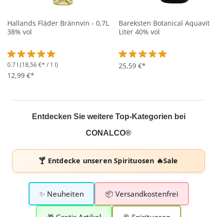
Hallands Fläder Brännvin - 0,7L
Bareksten Botanical Aquavit - 
38% vol
Liter 40% vol
0.7 l
(18,56 €* / 1 l)
Durchschnittliche Bewertung von 5 von 5 Sternen
Durchschnittliche Bewertung 
25,59 €*
12,99 €*
Entdecken Sie weitere Top-Kategorien bei
CONALCO®
🍸 Entdecke unseren
Spirituosen 🔥Sale
✨ Neuheiten
📦 Versandkostenfrei