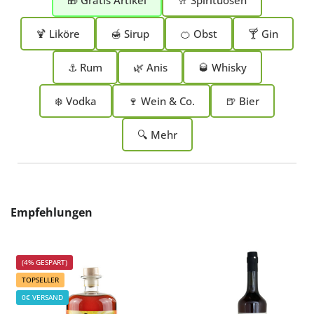
🎁 Gratis Artikel
🥂 Spirituosen
🍹 Liköre
🍯 Sirup
🍊 Obst
🍸 Gin
⚓ Rum
🌿 Anis
🥃 Whisky
❄️ Vodka
🍷 Wein & Co.
🍺 Bier
🔍 Mehr
Produktgalerie überspringen
Empfehlungen
(4% GESPART)
TOPSELLER
0€ VERSAND