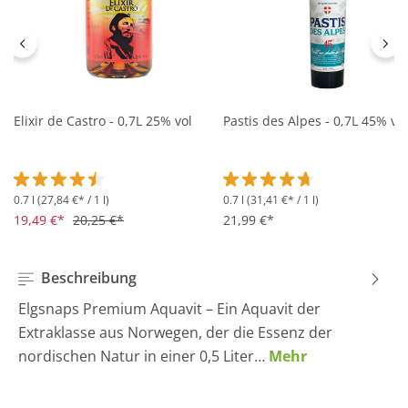
Elixir de Castro - 0,7L 25% vol
Pastis des Alpes - 0,7L 45% vol
0.7 l
(27,84 €* / 1 l)
0.7 l
(31,41 €* / 1 l)
Durchschnittliche Bewertung von 4.5 von 5 Sternen
Durchschnittliche Bewertung 
19,49 €*
20,25 €*
21,99 €*
Beschreibung
Elgsnaps Premium Aquavit – Ein Aquavit der
Extraklasse aus Norwegen, der die Essenz der
nordischen Natur in einer 0,5 Liter…
Mehr