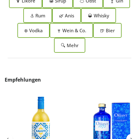
🍹 Liköre
🍯 Sirup
🍊 Obst
🍸 Gin
⚓ Rum
🌿 Anis
🥃 Whisky
❄️ Vodka
🍷 Wein & Co.
🍺 Bier
🔍 Mehr
Produktgalerie überspringen
Empfehlungen