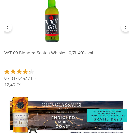
VAT 69 Blended Scotch Whisky - 0,7L 40% vol
0.7 l
(17,84 €* / 1 l)
Durchschnittliche Bewertung von 4.3 von 5 Sternen
12,49 €*