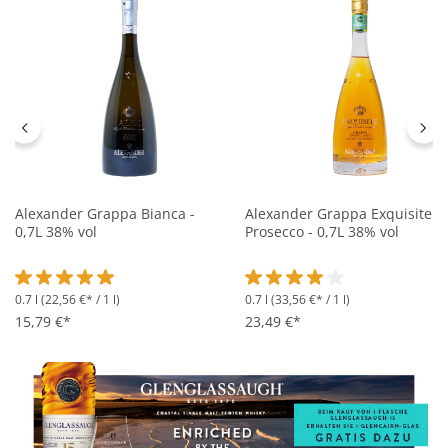
Alexander Grappa Bianca -
Alexander Grappa Exquisite
0,7L 38% vol
Prosecco - 0,7L 38% vol
0.7 l
(22,56 €* / 1 l)
0.7 l
(33,56 €* / 1 l)
Durchschnittliche Bewertung von 5 von 5 Sternen
Durchschnittliche Bewertung 
15,79 €*
23,49 €*