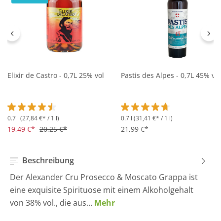
Elixir de Castro - 0,7L 25% vol
Pastis des Alpes - 0,7L 45% vol
0.7 l
(27,84 €* / 1 l)
0.7 l
(31,41 €* / 1 l)
Durchschnittliche Bewertung von 4.5 von 5 Sternen
Durchschnittliche Bewertung 
19,49 €*
20,25 €*
21,99 €*
Beschreibung
Der Alexander Cru Prosecco & Moscato Grappa ist
eine exquisite Spirituose mit einem Alkoholgehalt
von 38% vol., die aus…
Mehr