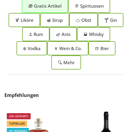
🎁 Gratis Artikel
🥂 Spirituosen
🍹 Liköre
🍯 Sirup
🍊 Obst
🍸 Gin
⚓ Rum
🌿 Anis
🥃 Whisky
❄️ Vodka
🍷 Wein & Co.
🍺 Bier
🔍 Mehr
Produktgalerie überspringen
Empfehlungen
(4% GESPART)
TOPSELLER
0€ VERSAND