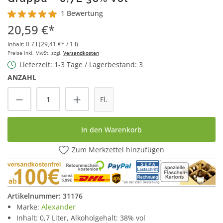
1 Bewertung
Durchschnittliche Bewertung von 5 von 5 Sternen
20,59 €*
Inhalt:
0.7 l
(29,41 €* / 1 l)
Preise inkl. MwSt. zzgl.
Versandkosten
Lieferzeit: 1-3 Tage / Lagerbestand: 3
ANZAHL
Produkt Anzahl: Gib den gewünschten Wert
Fl.
In den Warenkorb
Zum Merkzettel hinzufügen
Artikelnummer:
31176
Marke:
Alexander
Inhalt: 0,7 Liter, Alkoholgehalt: 38% vol