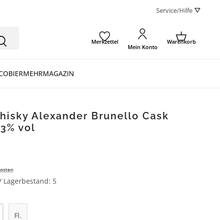
Service/Hilfe ⛛
Merkzettel
Warenkorb
Mein Konto
CO
BIER
MEHR
MAGAZIN
hisky Alexander Brunello Cask
43% vol
osten
 / Lagerbestand: 5
l: Gib den gewünschten Wert ein oder be
Fl.