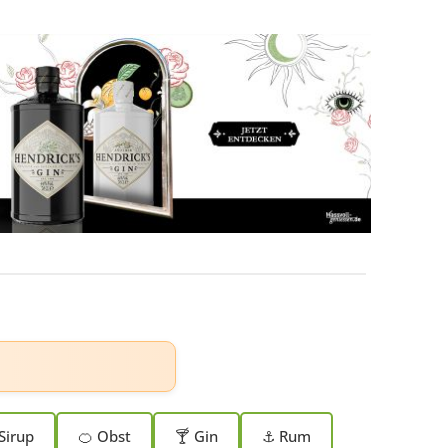
Sirup
🍊 Obst
🍸 Gin
⚓ Rum