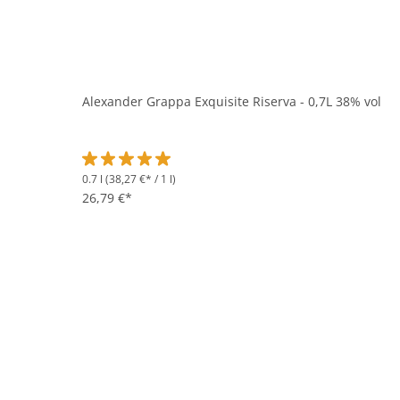
Alexander Grappa Exquisite Riserva - 0,7L 38% vol
0.7 l
(38,27 €* / 1 l)
Durchschnittliche Bewertung von 5 von 5 Sternen
26,79 €*