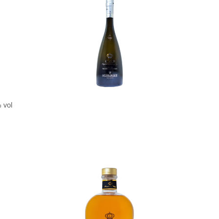
In den Korb
 vol