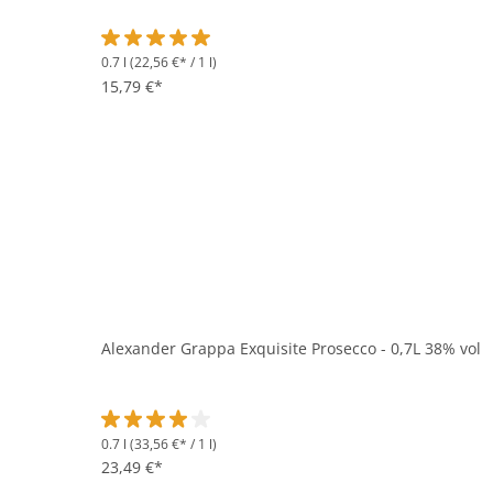
0.7 l
(22,56 €* / 1 l)
Durchschnittliche Bewertung von 5 von 5 Sternen
15,79 €*
Alexander Grappa Exquisite Prosecco - 0,7L 38% vol
0.7 l
(33,56 €* / 1 l)
Durchschnittliche Bewertung von 4 von 5 Sternen
23,49 €*