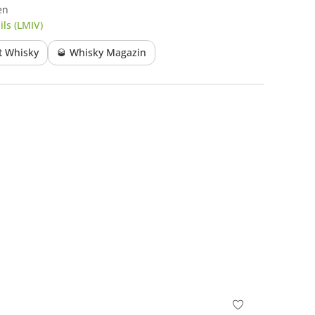
en
ls (LMIV)
lt Whisky
🥃 Whisky Magazin