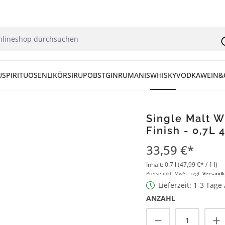
U
SPIRITUOSEN
LIKÖR
SIRUP
OBST
GIN
RUM
ANIS
WHISKY
VODKA
WEIN&
Single Malt W
Finish - 0,7L 
33,59 €*
Inhalt:
0.7 l
(47,99 €* / 1 l)
Preise inkl. MwSt. zzgl.
Versandk
Lieferzeit: 1-3 Tage
ANZAHL
Produkt Anzah