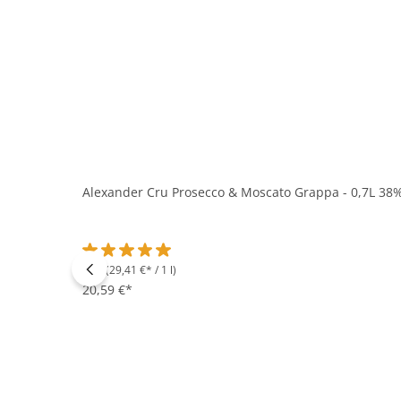
Alexander Cru Prosecco & Moscato Grappa - 0,7L 38%
0.7 l
(29,41 €* / 1 l)
Durchschnittliche Bewertung von 5 von 5 Sternen
20,59 €*