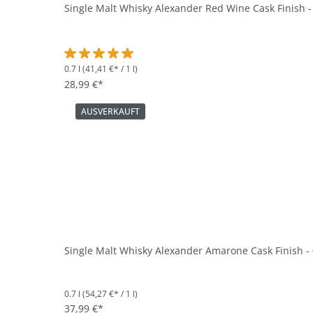
Single Malt Whisky Alexander Red Wine Cask Finish -
0.7 l
(41,41 €* / 1 l)
Durchschnittliche Bewertung von 5 von 5 Sternen
28,99 €*
AUSVERKAUFT
Single Malt Whisky Alexander Amarone Cask Finish - 
0.7 l
(54,27 €* / 1 l)
37,99 €*