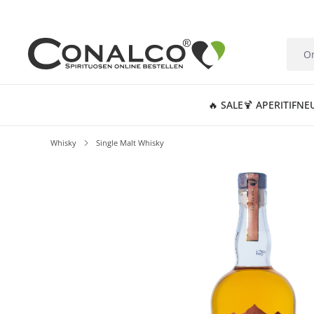
springen
Zur Hauptnavigation springen
🔥 SALE
🍹 APERITIF
NE
Whisky
Single Malt Whisky
Bildergalerie überspringen