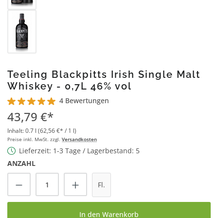
Teeling Blackpitts Irish Single Malt
Whiskey - 0,7L 46% vol
4 Bewertungen
Durchschnittliche Bewertung von 5 von 5 Sternen
43,79 €*
Inhalt:
0.7 l
(62,56 €* / 1 l)
Preise inkl. MwSt. zzgl.
Versandkosten
Lieferzeit: 1-3 Tage / Lagerbestand: 5
ANZAHL
Produkt Anzahl: Gib den gewünschten Wert
Fl.
In den Warenkorb