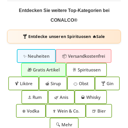
Entdecken Sie weitere Top-Kategorien bei
CONALCO®
🍸 Entdecke unseren
Spirituosen 🔥Sale
✨ Neuheiten
📦 Versandkostenfrei
🎁 Gratis Artikel
🥂 Spirituosen
🍹 Liköre
🍯 Sirup
🍊 Obst
🍸 Gin
⚓ Rum
🌿 Anis
🥃 Whisky
❄️ Vodka
🍷 Wein & Co.
🍺 Bier
🔍 Mehr