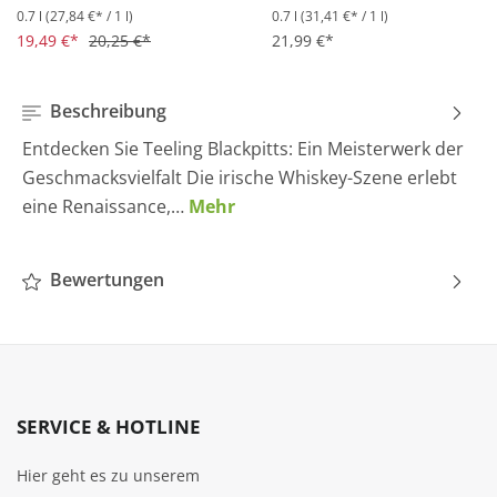
0.7 l
(27,84 €* / 1 l)
0.7 l
(31,41 €* / 1 l)
Durchschnittliche Bewertung von 4.5 von 5 Sternen
Durchschnittliche Bewertung 
19,49 €*
20,25 €*
21,99 €*
Beschreibung
Entdecken Sie Teeling Blackpitts: Ein Meisterwerk der
Geschmacksvielfalt Die irische Whiskey-Szene erlebt
eine Renaissance,…
Mehr
Bewertungen
SERVICE & HOTLINE
Hier geht es zu unserem