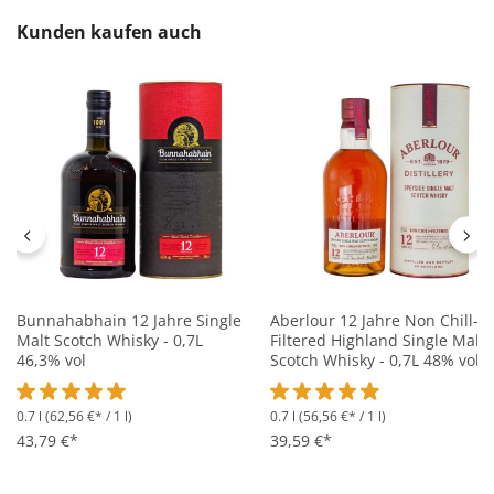
Produktgalerie überspringen
Kunden kaufen auch
Bunnahabhain 12 Jahre Single
Aberlour 12 Jahre Non Chill-
Malt Scotch Whisky - 0,7L
Filtered Highland Single Malt
46,3% vol
Scotch Whisky - 0,7L 48% vol
0.7 l
(62,56 €* / 1 l)
0.7 l
(56,56 €* / 1 l)
Durchschnittliche Bewertung von 5 von 5 Sternen
Durchschnittliche Bewertung 
43,79 €*
39,59 €*