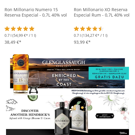
Ron Millonario Numero 15
Ron Millonario XO Reserva
Reserva Especial - 0,7L 40% vol
Especial Rum - 0,7L 40% vol
0.7 l
(54,99 €* / 1 l)
0.7 l
(134,27 €* / 1 l)
Durchschnittliche Bewertung von 4.9 von 5 Sternen
Durchschnittliche Bewertung 
38,49 €*
93,99 €*