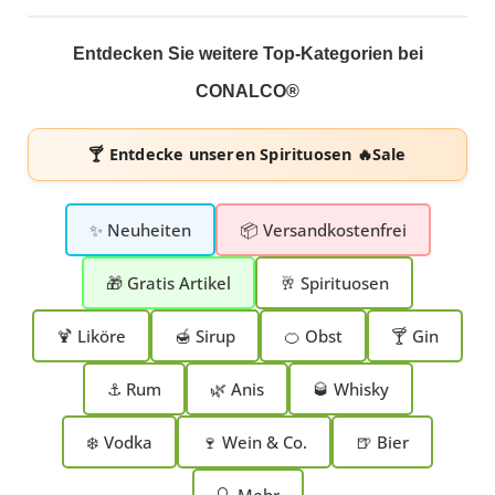
Entdecken Sie weitere Top-Kategorien bei
CONALCO®
🍸 Entdecke unseren
Spirituosen 🔥Sale
✨ Neuheiten
📦 Versandkostenfrei
🎁 Gratis Artikel
🥂 Spirituosen
🍹 Liköre
🍯 Sirup
🍊 Obst
🍸 Gin
⚓ Rum
🌿 Anis
🥃 Whisky
❄️ Vodka
🍷 Wein & Co.
🍺 Bier
🔍 Mehr