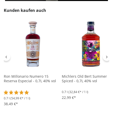
Produktgalerie überspringen
Kunden kaufen auch
Ron Millonario Numero 15
Michlers Old Bert Summer
Reserva Especial - 0,7L 40% vol
Spiced - 0,7L 40% vol
0.7 l
(32,84 €* / 1 l)
22,99 €*
0.7 l
(54,99 €* / 1 l)
Durchschnittliche Bewertung von 4.9 von 5 Sternen
38,49 €*