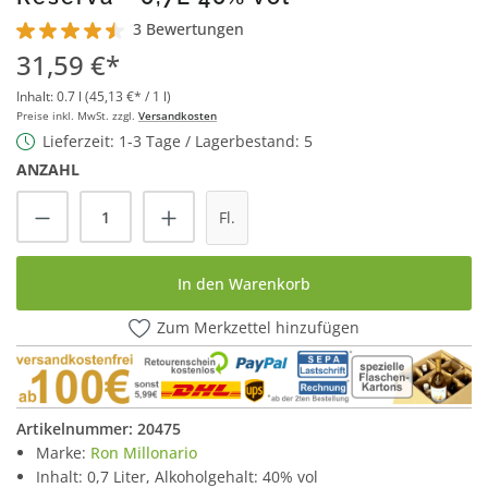
3 Bewertungen
Durchschnittliche Bewertung von 4.5 von 5 Sternen
31,59 €*
Inhalt:
0.7 l
(45,13 €* / 1 l)
Preise inkl. MwSt. zzgl.
Versandkosten
Lieferzeit: 1-3 Tage / Lagerbestand: 5
ANZAHL
Produkt Anzahl: Gib den gewünschten Wert
Fl.
In den Warenkorb
Zum Merkzettel hinzufügen
Artikelnummer:
20475
Marke:
Ron Millonario
Inhalt: 0,7 Liter, Alkoholgehalt: 40% vol