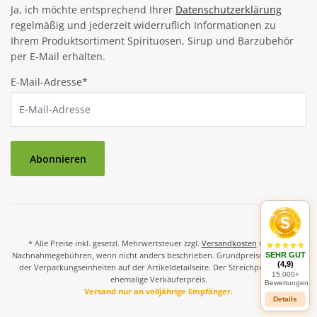
Ja, ich möchte entsprechend Ihrer
Datenschutzerklärung
regelmäßig und jederzeit widerruflich Informationen zu
Ihrem Produktsortiment Spirituosen, Sirup und Barzubehör
per E-Mail erhalten.
E-Mail-Adresse*
Abonnieren
* Alle Preise inkl. gesetzl. Mehrwertsteuer zzgl.
Versandkosten
und ggf.
Nachnahmegebühren, wenn nicht anders beschrieben. Grundpreise und Preise
SEHR GUT
(4,9)
der Verpackungseinheiten auf der Artikeldetailseite. Der Streichpreis ist der
15.000+
ehemalige Verkäuferpreis.
Bewertungen
Versand nur an volljährige Empfänger.
Details