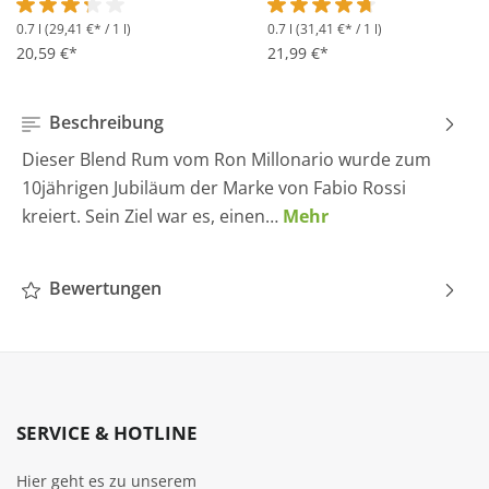
0.7 l
(29,41 €* / 1 l)
0.7 l
(31,41 €* / 1 l)
Durchschnittliche Bewertung von 3.2 von 5 Sternen
Durchschnittliche Bewertung 
20,59 €*
21,99 €*
Beschreibung
Dieser Blend Rum vom Ron Millonario wurde zum
10jährigen Jubiläum der Marke von Fabio Rossi
kreiert. Sein Ziel war es, einen…
Mehr
Bewertungen
SERVICE & HOTLINE
Hier geht es zu unserem