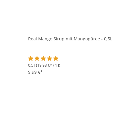
Real Mango Sirup mit Mangopüree - 0,5L
0.5 l
(19,98 €* / 1 l)
Durchschnittliche Bewertung von 5 von 5 Sternen
9,99 €*