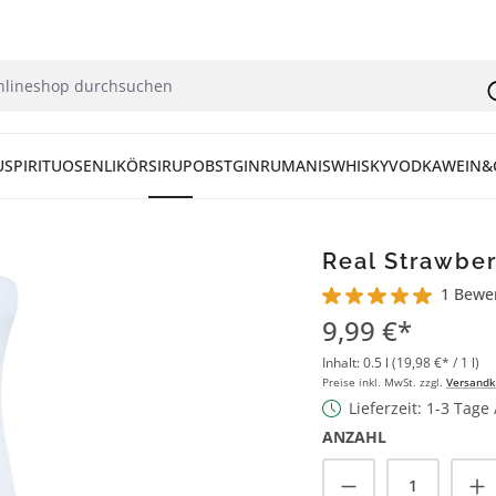
U
SPIRITUOSEN
LIKÖR
SIRUP
OBST
GIN
RUM
ANIS
WHISKY
VODKA
WEIN&
Real Strawber
1 Bewe
Durchschnittliche Bew
9,99 €*
Inhalt:
0.5 l
(19,98 €* / 1 l)
Preise inkl. MwSt. zzgl.
Versandk
Lieferzeit: 1-3 Tage
ANZAHL
Produkt Anzah