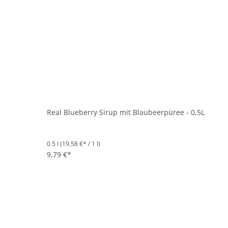
Real Blueberry Sirup mit Blaubeerpüree - 0,5L
0.5 l
(19,58 €* / 1 l)
9,79 €*