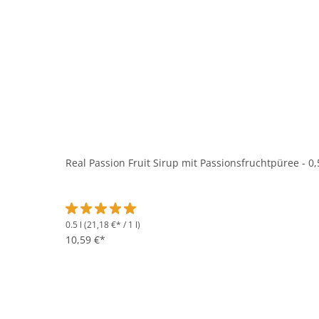
Real Passion Fruit Sirup mit Passionsfruchtpüree - 0,
0.5 l
(21,18 €* / 1 l)
Durchschnittliche Bewertung von 5 von 5 Sternen
10,59 €*