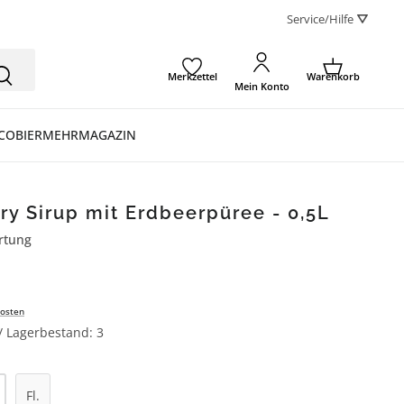
Service/Hilfe ⛛
Merkzettel
Warenkorb
Mein Konto
CO
BIER
MEHR
MAGAZIN
ry Sirup mit Erdbeerpüree - 0,5L
rtung
ertung von 5 von 5 Sternen
osten
 / Lagerbestand: 3
l: Gib den gewünschten Wert ein oder be
Fl.