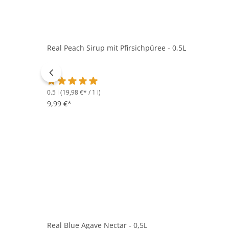
Real Peach Sirup mit Pfirsichpüree - 0,5L
0.5 l
(19,98 €* / 1 l)
Durchschnittliche Bewertung von 5 von 5 Sternen
9,99 €*
Real Blue Agave Nectar - 0,5L