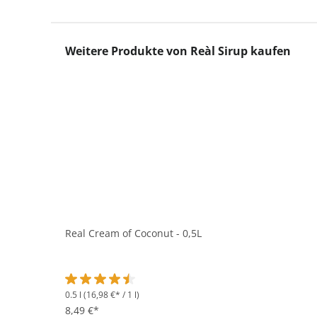
Produktgalerie überspringen
Weitere Produkte von Reàl Sirup kaufen
Real Cream of Coconut - 0,5L
0.5 l
(16,98 €* / 1 l)
Durchschnittliche Bewertung von 4.4 von 5 Sternen
8,49 €*