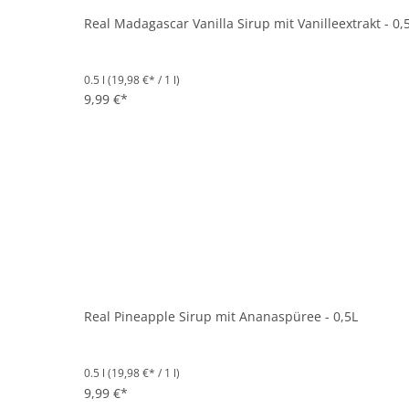
Real Madagascar Vanilla Sirup mit Vanilleextrakt - 0,
0.5 l
(19,98 €* / 1 l)
9,99 €*
Real Pineapple Sirup mit Ananaspüree - 0,5L
0.5 l
(19,98 €* / 1 l)
9,99 €*