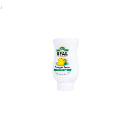
5L
In den Korb