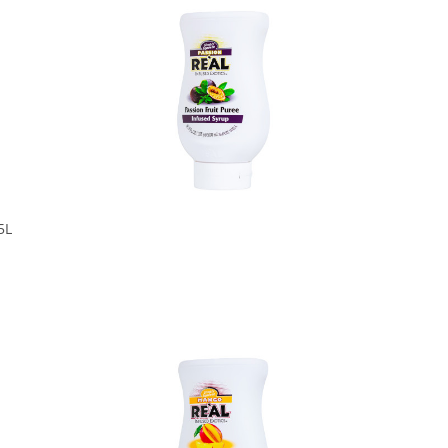
In den Korb
5L