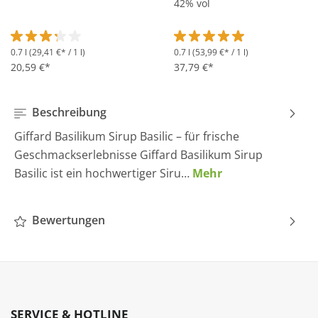
42% vol
0.7 l
(29,41 €* / 1 l)
0.7 l
(53,99 €* / 1 l)
Durchschnittliche Bewertung von 3.2 von 5 Sternen
Durchschnittliche Bewertung 
20,59 €*
37,79 €*
Beschreibung
Giffard Basilikum Sirup Basilic – für frische
Geschmackserlebnisse Giffard Basilikum Sirup
Basilic ist ein hochwertiger Siru…
Mehr
Bewertungen
SERVICE & HOTLINE