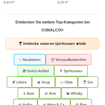
Durchschnittliche Bewertung von 5 von 5 Sternen
9,49 €*
Durchschnittliche Bewertung 
8,29 €*
Entdecken Sie weitere Top-Kategorien bei
CONALCO®
🍸 Entdecke unseren
Spirituosen 🔥Sale
✨ Neuheiten
📦 Versandkostenfrei
🎁 Gratis Artikel
🥂 Spirituosen
🍹 Liköre
🍯 Sirup
🍊 Obst
🍸 Gin
⚓ Rum
🌿 Anis
🥃 Whisky
❄️ Vodka
🍷 Wein & Co.
🍺 Bier