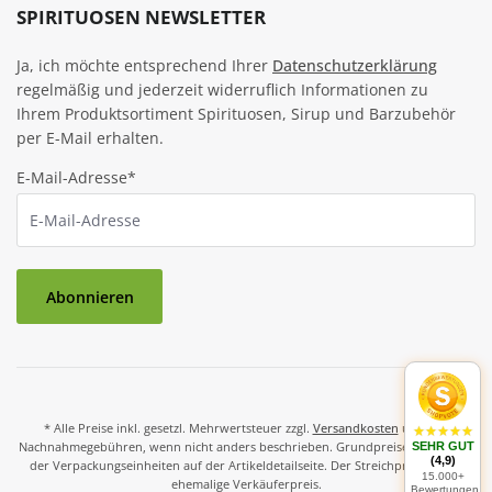
SPIRITUOSEN NEWSLETTER
Ja, ich möchte entsprechend Ihrer
Datenschutzerklärung
regelmäßig und jederzeit widerruflich Informationen zu
Ihrem Produktsortiment Spirituosen, Sirup und Barzubehör
per E-Mail erhalten.
E-Mail-Adresse*
Abonnieren
* Alle Preise inkl. gesetzl. Mehrwertsteuer zzgl.
Versandkosten
und ggf.
Nachnahmegebühren, wenn nicht anders beschrieben. Grundpreise und Preise
SEHR GUT
(4,9)
der Verpackungseinheiten auf der Artikeldetailseite. Der Streichpreis ist der
15.000+
ehemalige Verkäuferpreis.
Bewertungen