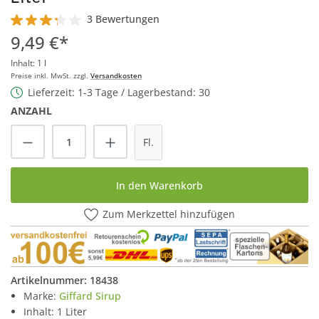
3 Bewertungen
Durchschnittliche Bewertung von 3.1 von 5 Sternen
9,49 €*
Inhalt:
1 l
Preise inkl. MwSt. zzgl.
Versandkosten
Lieferzeit: 1-3 Tage / Lagerbestand: 30
ANZAHL
Produkt Anzahl: Gib den gewünschten Wert
Fl.
In den Warenkorb
Zum Merkzettel hinzufügen
Artikelnummer:
18438
Marke:
Giffard Sirup
Inhalt: 1 Liter