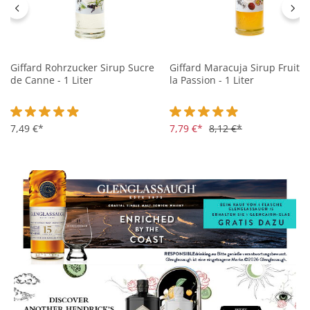
Giffard Rohrzucker Sirup Sucre
Giffard Maracuja Sirup Fruit d
de Canne - 1 Liter
la Passion - 1 Liter
Durchschnittliche Bewertung von 4.9 von 5 Sternen
7,49 €*
Durchschnittliche Bewertung 
7,79 €*
8,12 €*