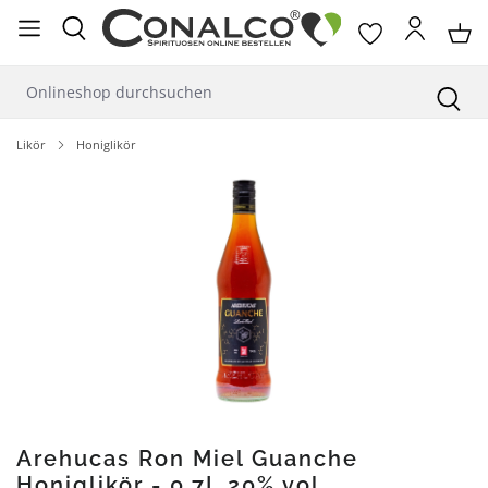
alt springen
Likör
Honiglikör
Bildergalerie überspringen
Arehucas Ron Miel Guanche
Honiglikör - 0,7L 20% vol