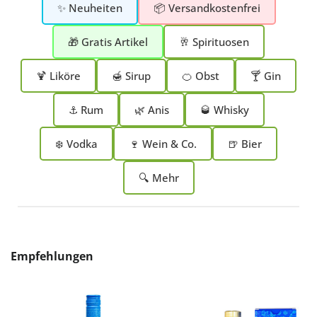
✨ Neuheiten
📦 Versandkostenfrei
🎁 Gratis Artikel
🥂 Spirituosen
🍹 Liköre
🍯 Sirup
🍊 Obst
🍸 Gin
⚓ Rum
🌿 Anis
🥃 Whisky
❄️ Vodka
🍷 Wein & Co.
🍺 Bier
🔍 Mehr
Produktgalerie überspringen
Empfehlungen