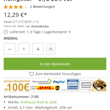
2 Bewertungen
Durchschnittliche Bewertung von 4 von 5 Sternen
12,29 €*
Inhalt:
0.7 l
(17,56 €* / 1 l)
Preise inkl. MwSt. zzgl.
Versandkosten
Lieferzeit: 1-3 Tage / Lagerbestand: 9
ANZAHL
Produkt Anzahl: Gib den gewünschten Wert
Fl.
In den Warenkorb
Zum Merkzettel hinzufügen
Artikelnummer:
2185
Marke:
Arehucas Rum & Likör
Inhalt: 0,7 Liter, Alkoholgehalt: 20% vol