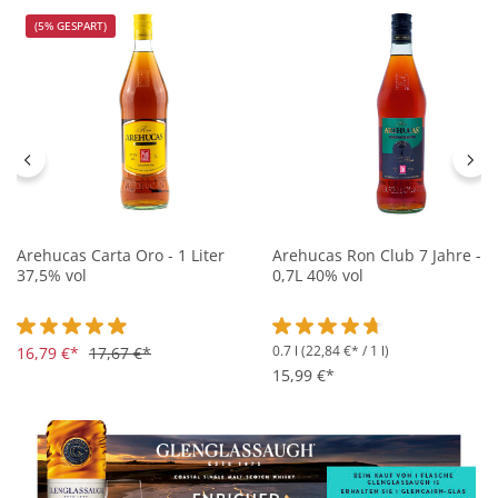
(5% GESPART)
Arehucas Carta Oro - 1 Liter
Arehucas Ron Club 7 Jahre -
37,5% vol
0,7L 40% vol
0.7 l
(22,84 €* / 1 l)
Durchschnittliche Bewertung von 4.9 von 5 Sternen
16,79 €*
17,67 €*
Durchschnittliche Bewertung 
15,99 €*