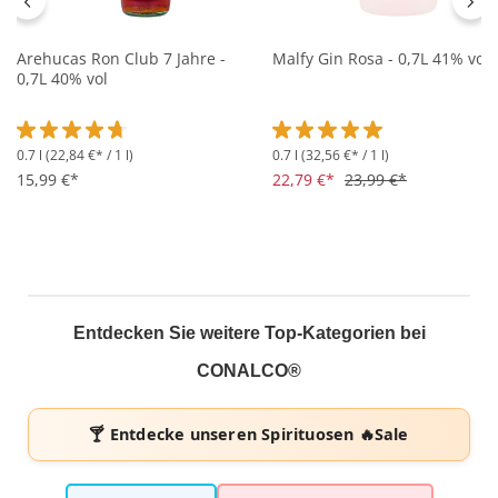
Arehucas Ron Club 7 Jahre -
Malfy Gin Rosa - 0,7L 41% vol
0,7L 40% vol
0.7 l
(22,84 €* / 1 l)
0.7 l
(32,56 €* / 1 l)
Durchschnittliche Bewertung von 4.6 von 5 Sternen
Durchschnittliche Bewertung 
15,99 €*
22,79 €*
23,99 €*
Entdecken Sie weitere Top-Kategorien bei
CONALCO®
🍸 Entdecke unseren
Spirituosen 🔥Sale