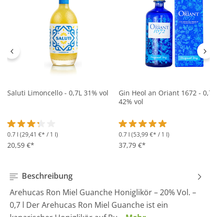
Saluti Limoncello - 0,7L 31% vol
Gin Heol an Oriant 1672 - 0,7L
42% vol
0.7 l
(29,41 €* / 1 l)
0.7 l
(53,99 €* / 1 l)
Durchschnittliche Bewertung von 3.2 von 5 Sternen
Durchschnittliche Bewertung 
20,59 €*
37,79 €*
Beschreibung
Arehucas Ron Miel Guanche Honiglikör – 20% Vol. –
0,7 l Der Arehucas Ron Miel Guanche ist ein