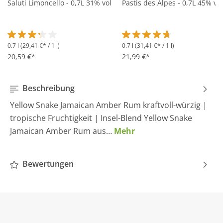
Saluti Limoncello - 0,7L 31% vol
Pastis des Alpes - 0,7L 45% vol
0.7 l
(29,41 €* / 1 l)
0.7 l
(31,41 €* / 1 l)
Durchschnittliche Bewertung von 3.2 von 5 Sternen
Durchschnittliche Bewertung 
20,59 €*
21,99 €*
Beschreibung
Yellow Snake Jamaican Amber Rum kraftvoll-würzig |
tropische Fruchtigkeit | Insel-Blend Yellow Snake
Jamaican Amber Rum aus…
Mehr
Bewertungen