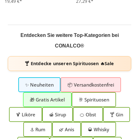
19,49 €*
27,29 €*
Entdecken Sie weitere Top-Kategorien bei
CONALCO®
🍸 Entdecke unseren
Spirituosen 🔥Sale
✨ Neuheiten
📦 Versandkostenfrei
🎁 Gratis Artikel
🥂 Spirituosen
🍹 Liköre
🍯 Sirup
🍊 Obst
🍸 Gin
⚓ Rum
🌿 Anis
🥃 Whisky