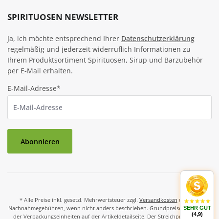
SPIRITUOSEN NEWSLETTER
Ja, ich möchte entsprechend Ihrer
Datenschutzerklärung
regelmäßig und jederzeit widerruflich Informationen zu
Ihrem Produktsortiment Spirituosen, Sirup und Barzubehör
per E-Mail erhalten.
E-Mail-Adresse*
Abonnieren
* Alle Preise inkl. gesetzl. Mehrwertsteuer zzgl.
Versandkosten
und ggf.
Nachnahmegebühren, wenn nicht anders beschrieben. Grundpreise und Preise
SEHR GUT
(4,9)
der Verpackungseinheiten auf der Artikeldetailseite. Der Streichpreis ist der