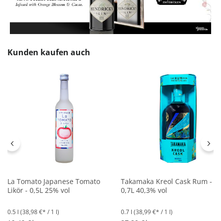
Produktgalerie überspringen
Kunden kaufen auch
La Tomato Japanese Tomato
Takamaka Kreol Cask Rum -
Likör - 0,5L 25% vol
0,7L 40,3% vol
0.5 l
(38,98 €* / 1 l)
0.7 l
(38,99 €* / 1 l)