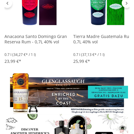
Anacaona Santo Domingo Gran
Tierra Madre Guatemala Rum 
Reserva Rum - 0,7L 40% vol
0,7L 40% vol
0.7 l
(34,27 €* / 1 l)
0.7 l
(37,13 €* / 1 l)
23,99 €*
25,99 €*