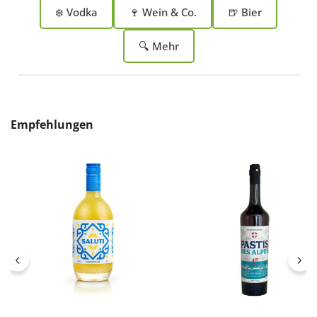
❄️ Vodka
🍷 Wein & Co.
🍺 Bier
🔍 Mehr
Produktgalerie überspringen
Empfehlungen