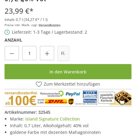
23,99 €*
Inhalt:
0.7 l
(34,27 €* / 1 l)
Preise inkl. MwSt. zzgl.
Versandkosten
Lieferzeit: 1-3 Tage / Lagerbestand: 2
ANZAHL
Produkt Anzahl: Gib den gewünschten Wert
Fl.
In den Warenkorb
Zum Merkzettel hinzufügen
Artikelnummer:
32545
Marke:
Island Signature Collection
Inhalt: 0,7 Liter, Alkoholgehalt: 40% vol
goldene Farbe mit dezenten Mahagoninoten