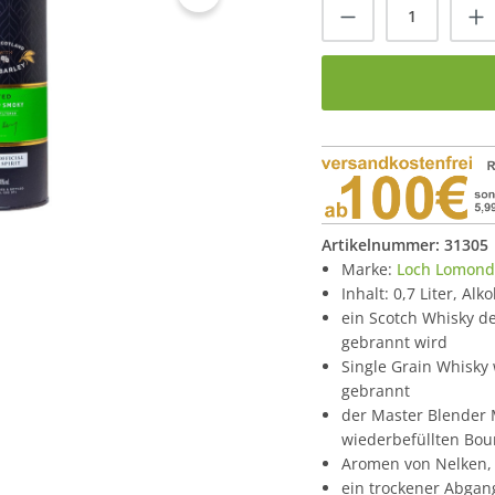
Produkt Anzah
Artikelnummer:
31305
Marke:
Loch Lomond
Inhalt: 0,7 Liter, Alk
ein Scotch Whisky d
gebrannt wird
Single Grain Whisky 
gebrannt
der Master Blender M
wiederbefüllten Bou
Aromen von Nelken, 
ein trockener Abgang