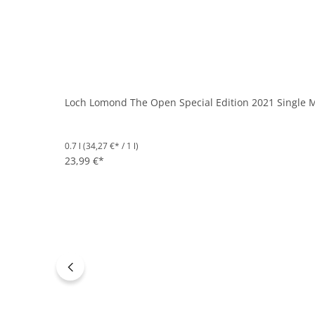
Loch Lomond The Open Special Edition 2021 Single Ma
0.7 l
(34,27 €* / 1 l)
23,99 €*