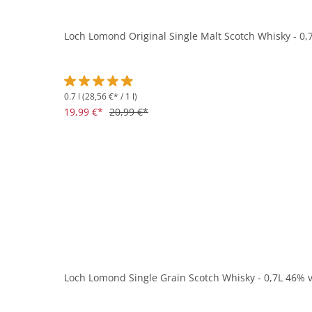
Loch Lomond Original Single Malt Scotch Whisky - 0,
0.7 l
(28,56 €* / 1 l)
Durchschnittliche Bewertung von 4.9 von 5 Sternen
19,99 €*
20,99 €*
Loch Lomond Single Grain Scotch Whisky - 0,7L 46% v