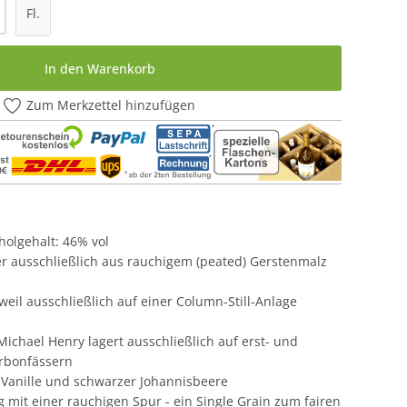
l: Gib den gewünschten Wert ein oder be
Fl.
In den Warenkorb
Zum Merkzettel hinzufügen
oholgehalt: 46% vol
er ausschließlich aus rauchigem (peated) Gerstenmalz
weil ausschließlich auf einer Column-Still-Anlage
ichael Henry lagert ausschließlich auf erst- und
rbonfässern
Vanille und schwarzer Johannisbeere
 mit einer rauchigen Spur - ein Single Grain zum fairen