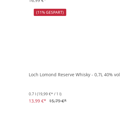
16,99 €*
(11% GESPART)
Loch Lomond Reserve Whisky - 0,7L 40% vol
0.7 l
(19,99 €* / 1 l)
13,99 €*
15,79 €*