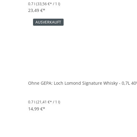
0.7 l
(33,56 €* / 1 l)
23,49 €*
AUSVERKAUFT
Ohne GEPA: Loch Lomond Signature Whisky - 0,7L 40
0.7 l
(21,41 €* / 1 l)
14,99 €*