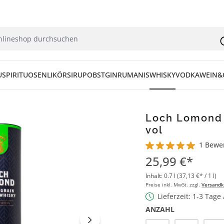
U
SPIRITUOSEN
LIKÖR
SIRUP
OBST
GIN
RUM
ANIS
WHISKY
VODKA
WEIN&
Loch Lomond S
vol
1 Bewe
Durchschnittliche Bew
25,99 €*
Inhalt:
0.7 l
(37,13 €* / 1 l)
Preise inkl. MwSt. zzgl.
Versandk
Lieferzeit: 1-3 Tage
ANZAHL