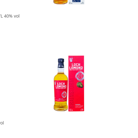
7L 40% vol
In den Korb
ol