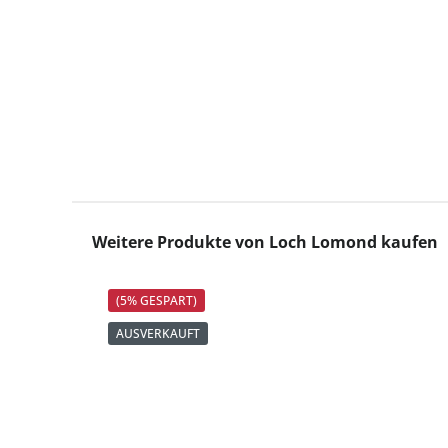
Produktgalerie überspringen
Weitere Produkte von Loch Lomond kaufen
(5% GESPART)
AUSVERKAUFT