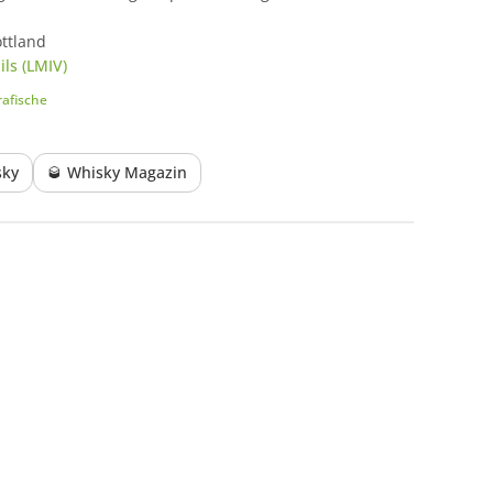
ttland
ls (LMIV)
afische
sky
🥃 Whisky Magazin