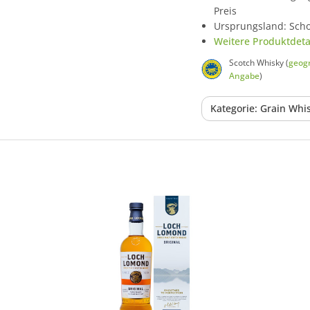
Preis
Ursprungsland: Scho
Weitere Produktdetai
Scotch Whisky (
geogr
Angabe
)
Kategorie: Grain Whi