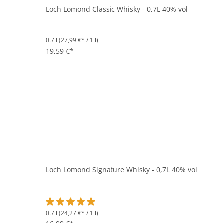
Loch Lomond Classic Whisky - 0,7L 40% vol
0.7 l
(27,99 €* / 1 l)
19,59 €*
Loch Lomond Signature Whisky - 0,7L 40% vol
0.7 l
(24,27 €* / 1 l)
Durchschnittliche Bewertung von 5 von 5 Sternen