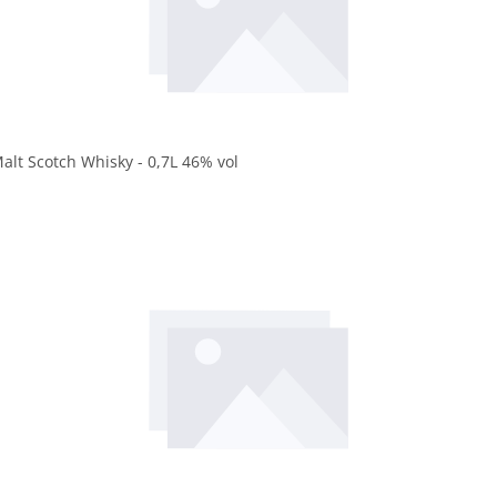
In den Korb
lt Scotch Whisky - 0,7L 46% vol
In den Korb