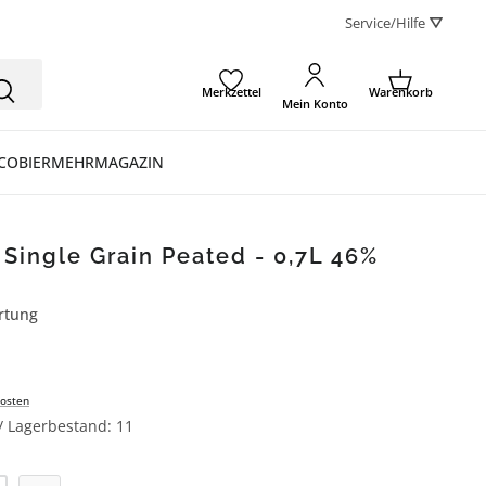
Service/Hilfe ⛛
Merkzettel
Warenkorb
Mein Konto
CO
BIER
MEHR
MAGAZIN
ingle Grain Peated - 0,7L 46%
rtung
ertung von 5 von 5 Sternen
osten
 / Lagerbestand: 11