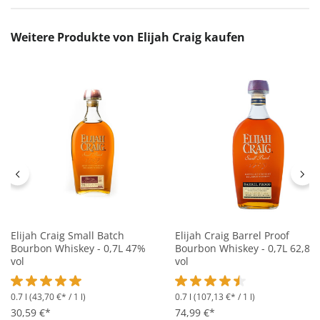
Produktgalerie überspringen
Weitere Produkte von Elijah Craig kaufen
Elijah Craig Small Batch
Elijah Craig Barrel Proof
Bourbon Whiskey - 0,7L 47%
Bourbon Whiskey - 0,7L 62,8%
vol
vol
0.7 l
(43,70 €* / 1 l)
0.7 l
(107,13 €* / 1 l)
Durchschnittliche Bewertung von 5 von 5 Sternen
Durchschnittliche Bewertung 
30,59 €*
74,99 €*