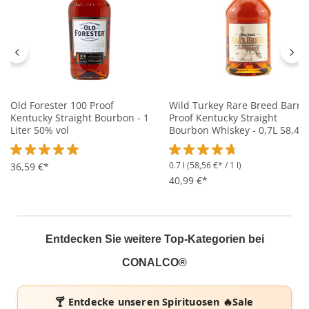
Old Forester 100 Proof
Wild Turkey Rare Breed Barrel
Kentucky Straight Bourbon - 1
Proof Kentucky Straight
Liter 50% vol
Bourbon Whiskey - 0,7L 58,4%
vol
0.7 l
(58,56 €* / 1 l)
Durchschnittliche Bewertung von 5 von 5 Sternen
36,59 €*
Durchschnittliche Bewertung 
40,99 €*
Entdecken Sie weitere Top-Kategorien bei
CONALCO®
🍸 Entdecke unseren
Spirituosen 🔥Sale