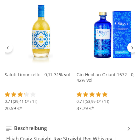
Saluti Limoncello - 0,7L 31% vol
Gin Heol an Oriant 1672 - 0,7L
42% vol
0.7 l
(29,41 €* / 1 l)
0.7 l
(53,99 €* / 1 l)
Durchschnittliche Bewertung von 3.2 von 5 Sternen
Durchschnittliche Bewertung 
20,59 €*
37,79 €*
Beschreibung
Elijah Craig Straight Rye Straight Rye Whiskey |