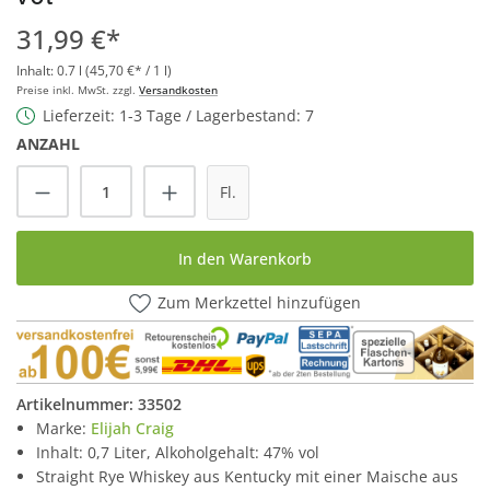
31,99 €*
Inhalt:
0.7 l
(45,70 €* / 1 l)
Preise inkl. MwSt. zzgl.
Versandkosten
Lieferzeit: 1-3 Tage / Lagerbestand: 7
ANZAHL
Produkt Anzahl: Gib den gewünschten Wert
Fl.
In den Warenkorb
Zum Merkzettel hinzufügen
Artikelnummer:
33502
Marke:
Elijah Craig
Inhalt: 0,7 Liter, Alkoholgehalt: 47% vol
Straight Rye Whiskey aus Kentucky mit einer Maische aus