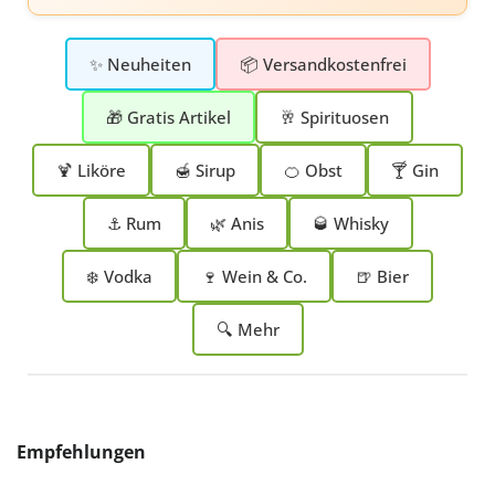
✨ Neuheiten
📦 Versandkostenfrei
🎁 Gratis Artikel
🥂 Spirituosen
🍹 Liköre
🍯 Sirup
🍊 Obst
🍸 Gin
⚓ Rum
🌿 Anis
🥃 Whisky
❄️ Vodka
🍷 Wein & Co.
🍺 Bier
🔍 Mehr
Produktgalerie überspringen
Empfehlungen