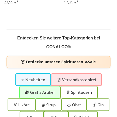
23,99 €*
17,29 €*
Entdecken Sie weitere Top-Kategorien bei
CONALCO®
🍸 Entdecke unseren
Spirituosen 🔥Sale
✨ Neuheiten
📦 Versandkostenfrei
🎁 Gratis Artikel
🥂 Spirituosen
🍹 Liköre
🍯 Sirup
🍊 Obst
🍸 Gin