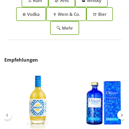
⚓ Rum
🌿 Anis
🥃 Whisky
❄️ Vodka
🍷 Wein & Co.
🍺 Bier
🔍 Mehr
Produktgalerie überspringen
Empfehlungen