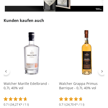
Produktgalerie überspringen
Kunden kaufen auch
Walcher Marille Edelbrand -
Walcher Grappa Primus
0,7L 40% vol
Barrique - 0,7L 40% vol
0.7 l
(34,27 €* / 1 l)
0.7 l
(24,70 €* / 1 l)
Durchschnittliche Bewertung von 4.8 von 5 Sternen
Durchschnittliche Bewertung 