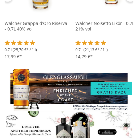
Walcher Grappa d'Oro Riserva
Walcher Noisetto Likör - 0,7L
- 0,7L 40% vol
21% vol
0.7 l
(25,70 €* / 1 l)
0.7 l
(21,13 €* / 1 l)
Durchschnittliche Bewertung von 4.9 von 5 Sternen
Durchschnittliche Bewertung 
17,99 €*
14,79 €*