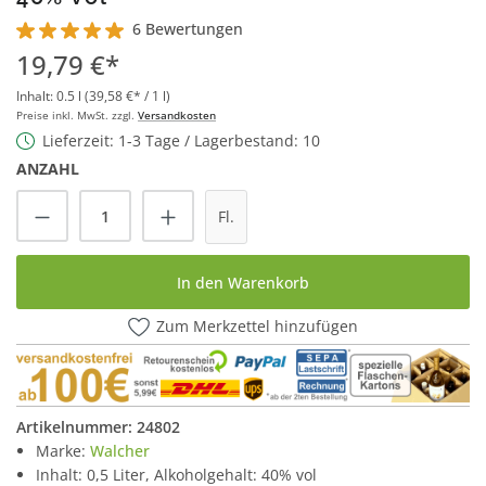
6 Bewertungen
Durchschnittliche Bewertung von 5 von 5 Sternen
19,79 €*
Inhalt:
0.5 l
(39,58 €* / 1 l)
Preise inkl. MwSt. zzgl.
Versandkosten
Lieferzeit: 1-3 Tage / Lagerbestand: 10
ANZAHL
Produkt Anzahl: Gib den gewünschten Wert
Fl.
In den Warenkorb
Zum Merkzettel hinzufügen
Artikelnummer:
24802
Marke:
Walcher
Inhalt: 0,5 Liter, Alkoholgehalt: 40% vol