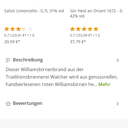
Saluti Limoncello - 0,7L 31% vol
Gin Heol an Oriant 1672 - 0,7L
42% vol
0.7 l
(29,41 €* / 1 l)
0.7 l
(53,99 €* / 1 l)
Durchschnittliche Bewertung von 3.2 von 5 Sternen
Durchschnittliche Bewertung 
20,59 €*
37,79 €*
Beschreibung
Dieser Williamsbirnenbrand aus der
Traditionsbrennerei Walcher wird aus genussreifen,
handverlesenen roten Williamsbirnen he…
Mehr
Bewertungen