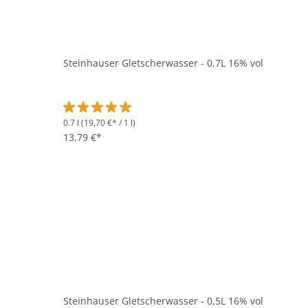
Steinhauser Gletscherwasser - 0,7L 16% vol
0.7 l
(19,70 €* / 1 l)
Durchschnittliche Bewertung von 5 von 5 Sternen
13,79 €*
Steinhauser Gletscherwasser - 0,5L 16% vol