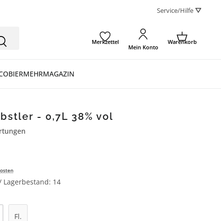
Service/Hilfe ⛛
Merkzettel
Warenkorb
Mein Konto
CO
BIER
MEHR
MAGAZIN
bstler - 0,7L 38% vol
rtungen
ertung von 3.8 von 5 Sternen
osten
 / Lagerbestand: 14
l: Gib den gewünschten Wert ein oder be
Fl.