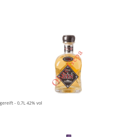
In den Korb
reift - 0,7L 42% vol