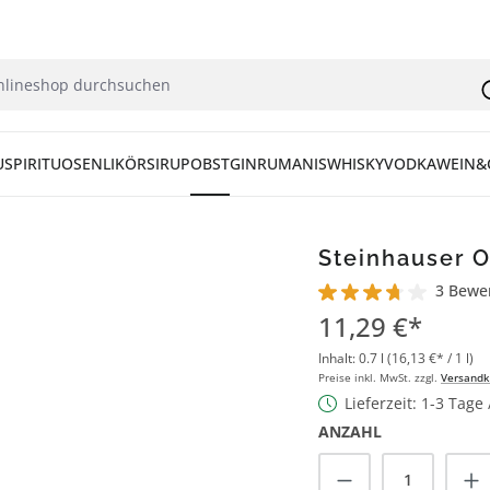
U
SPIRITUOSEN
LIKÖR
SIRUP
OBST
GIN
RUM
ANIS
WHISKY
VODKA
WEIN&
Steinhauser O
3 Bewe
Durchschnittliche Bew
11,29 €*
Inhalt:
0.7 l
(16,13 €* / 1 l)
Preise inkl. MwSt. zzgl.
Versandk
Lieferzeit: 1-3 Tage
ANZAHL
Produkt Anzah