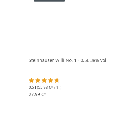
Steinhauser Willi No. 1 - 0,5L 38% vol
0.5 l
(55,98 €* / 1 l)
Durchschnittliche Bewertung von 4.7 von 5 Sternen
27,99 €*