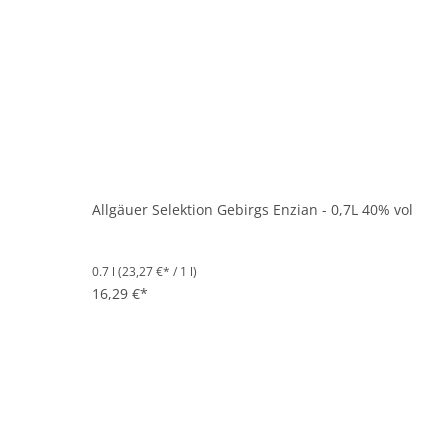
Allgäuer Selektion Gebirgs Enzian - 0,7L 40% vol
0.7 l
(23,27 €* / 1 l)
16,29 €*