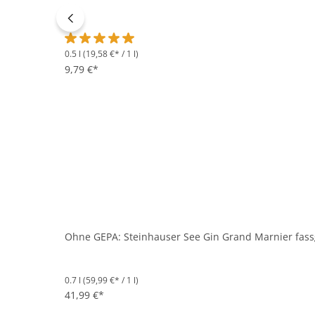
0.5 l
(19,58 €* / 1 l)
Durchschnittliche Bewertung von 5 von 5 Sternen
9,79 €*
Ohne GEPA: Steinhauser See Gin Grand Marnier fassge
0.7 l
(59,99 €* / 1 l)
41,99 €*