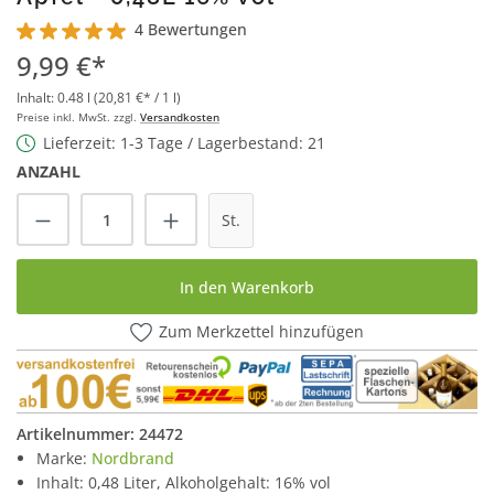
4 Bewertungen
Durchschnittliche Bewertung von 5 von 5 Sternen
9,99 €*
Inhalt:
0.48 l
(20,81 €* / 1 l)
Preise inkl. MwSt. zzgl.
Versandkosten
Lieferzeit: 1-3 Tage / Lagerbestand: 21
ANZAHL
Produkt Anzahl: Gib den gewünschten Wert
St.
In den Warenkorb
Zum Merkzettel hinzufügen
Artikelnummer:
24472
Marke:
Nordbrand
Inhalt: 0,48 Liter, Alkoholgehalt: 16% vol