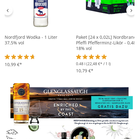
Nordfjord Wodka - 1 Liter
Paket [24 x 0,02L] Nordbrand
37,5% vol
Pfeffi Pfefferminz-Likör - 0,48L
18% vol
0.48 l
(22,48 €* / 1 l)
Durchschnittliche Bewertung von 4.7 von 5 Sternen
10,99 €*
Durchschnittliche Bewertung 
10,79 €*