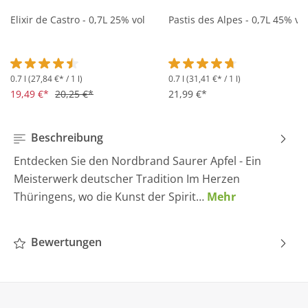
Elixir de Castro - 0,7L 25% vol
Pastis des Alpes - 0,7L 45% vol
0.7 l
(27,84 €* / 1 l)
0.7 l
(31,41 €* / 1 l)
Durchschnittliche Bewertung von 4.5 von 5 Sternen
Durchschnittliche Bewertung 
19,49 €*
20,25 €*
21,99 €*
Beschreibung
Entdecken Sie den Nordbrand Saurer Apfel - Ein
Meisterwerk deutscher Tradition Im Herzen
Thüringens, wo die Kunst der Spirit…
Mehr
Bewertungen