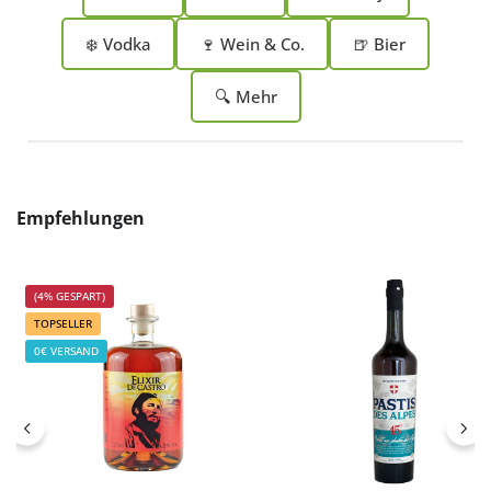
❄️ Vodka
🍷 Wein & Co.
🍺 Bier
🔍 Mehr
Produktgalerie überspringen
Empfehlungen
(4% GESPART)
TOPSELLER
0€ VERSAND