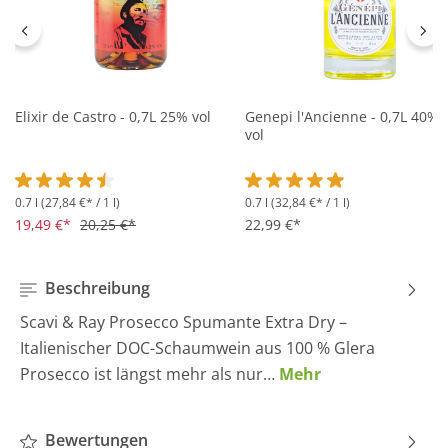
Elixir de Castro - 0,7L 25% vol
Genepi l'Ancienne - 0,7L 40%
vol
0.7 l
(27,84 €* / 1 l)
0.7 l
(32,84 €* / 1 l)
Durchschnittliche Bewertung von 4.5 von 5 Sternen
Durchschnittliche Bewertung 
19,49 €*
20,25 €*
22,99 €*
Beschreibung
Scavi & Ray Prosecco Spumante Extra Dry –
Italienischer DOC-Schaumwein aus 100 % Glera
Prosecco ist längst mehr als nur…
Mehr
Bewertungen