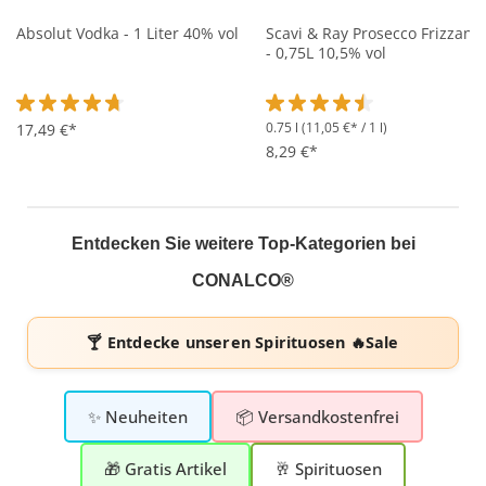
Absolut Vodka - 1 Liter 40% vol
Scavi & Ray Prosecco Frizzant
- 0,75L 10,5% vol
0.75 l
(11,05 €* / 1 l)
Durchschnittliche Bewertung von 4.7 von 5 Sternen
17,49 €*
Durchschnittliche Bewertung 
8,29 €*
Entdecken Sie weitere Top-Kategorien bei
CONALCO®
🍸 Entdecke unseren
Spirituosen 🔥Sale
✨ Neuheiten
📦 Versandkostenfrei
🎁 Gratis Artikel
🥂 Spirituosen