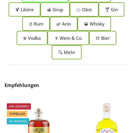
🍹 Liköre
🍯 Sirup
🍊 Obst
🍸 Gin
⚓ Rum
🌿 Anis
🥃 Whisky
❄️ Vodka
🍷 Wein & Co.
🍺 Bier
🔍 Mehr
Produktgalerie überspringen
Empfehlungen
(4% GESPART)
TOPSELLER
0€ VERSAND