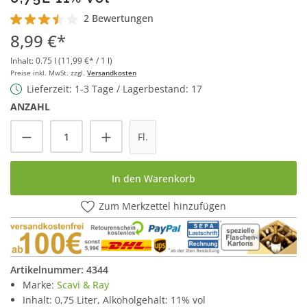
2 Bewertungen
Durchschnittliche Bewertung von 3.5 von 5 Sternen
8,99 €*
Inhalt:
0.75 l
(11,99 €* / 1 l)
Preise inkl. MwSt. zzgl.
Versandkosten
Lieferzeit: 1-3 Tage / Lagerbestand: 17
ANZAHL
Produkt Anzahl: Gib den gewünschten Wert
Fl.
In den Warenkorb
Zum Merkzettel hinzufügen
Artikelnummer:
4344
Marke:
Scavi & Ray
Inhalt: 0,75 Liter, Alkoholgehalt: 11% vol