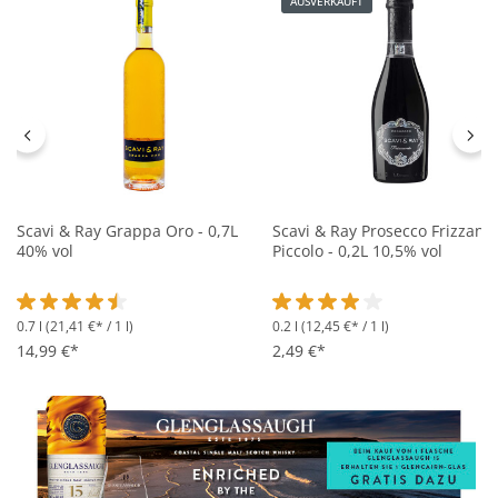
AUSVERKAUFT
Scavi & Ray Grappa Oro - 0,7L
Scavi & Ray Prosecco Frizzant
40% vol
Piccolo - 0,2L 10,5% vol
0.7 l
(21,41 €* / 1 l)
0.2 l
(12,45 €* / 1 l)
Durchschnittliche Bewertung von 4.4 von 5 Sternen
Durchschnittliche Bewertung 
14,99 €*
2,49 €*