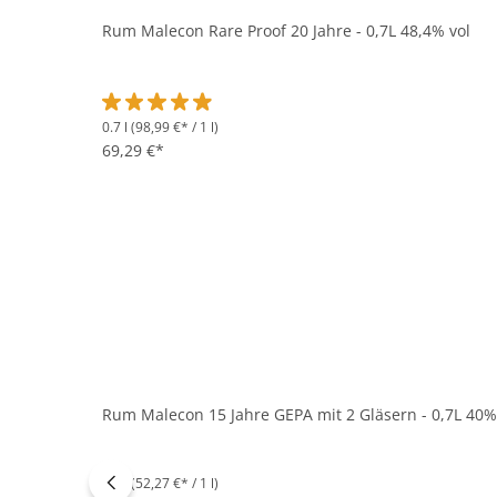
Rum Malecon Rare Proof 20 Jahre - 0,7L 48,4% vol
0.7 l
(98,99 €* / 1 l)
Durchschnittliche Bewertung von 4.8 von 5 Sternen
69,29 €*
Rum Malecon 15 Jahre GEPA mit 2 Gläsern - 0,7L 40%
0.7 l
(52,27 €* / 1 l)