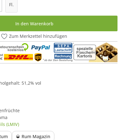
l: Gib den gewünschten Wert ein oder be
Fl.
In den Warenkorb
Zum Merkzettel hinzufügen
oholgehalt: 51,2% vol
enfrüchte
nama
ls (LMIV)
 Rum
🥃 Rum Magazin