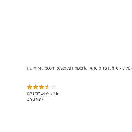
Rum Malecon Reserva Imperial Anejo 18 Jahre - 0,7L
0.7 l
(57,84 €* / 1 l)
Durchschnittliche Bewertung von 3.5 von 5 Sternen
40,49 €*