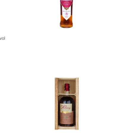
In den Korb
vol
In den Korb