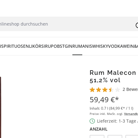
U
SPIRITUOSEN
LIKÖR
SIRUP
OBST
GIN
RUM
ANIS
WHISKY
VODKA
WEIN&
Rum Malecon R
51,2% vol
2 Bewe
Durchschnittliche Bew
59,49 €*
Inhalt:
0.7 l
(84,99 €* / 1 l)
Preise inkl. MwSt. zzgl.
Versandk
Lieferzeit: 1-3 Tage
ANZAHL