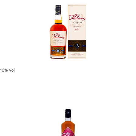
In den Korb
 40% vol