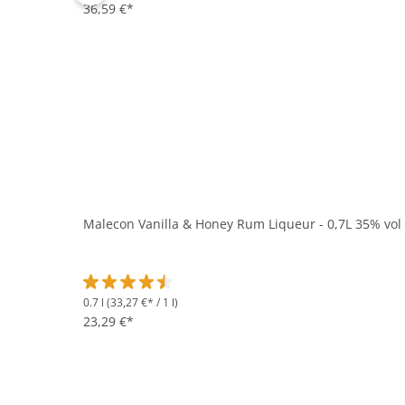
36,59 €*
Malecon Vanilla & Honey Rum Liqueur - 0,7L 35% vol
0.7 l
(33,27 €* / 1 l)
Durchschnittliche Bewertung von 4.5 von 5 Sternen
23,29 €*