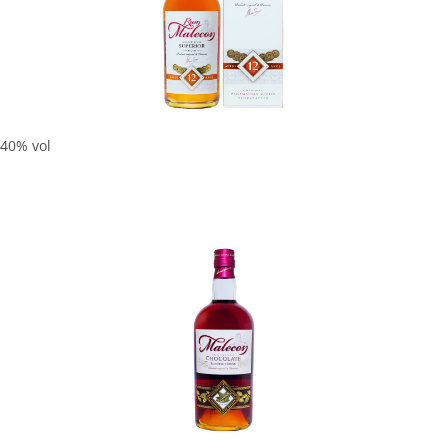
In den Korb
 40% vol
In den Korb