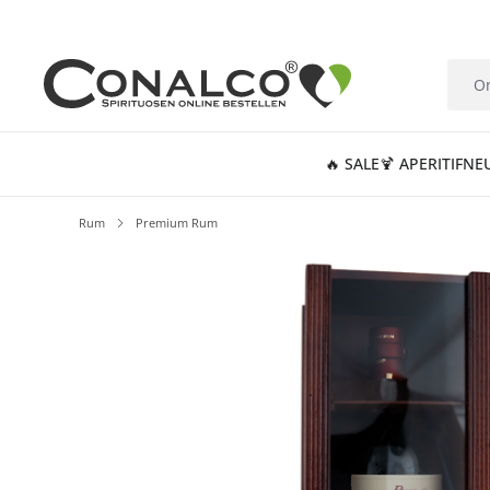
springen
Zur Hauptnavigation springen
🔥 SALE
🍹 APERITIF
NE
Rum
Premium Rum
Bildergalerie überspringen