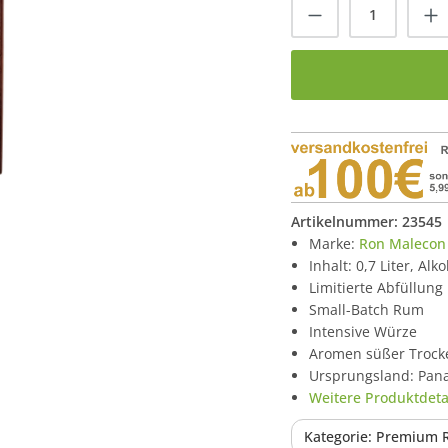
Produkt Anzah
Artikelnummer:
23545
Marke:
Ron Malecon
Inhalt: 0,7 Liter, Alk
Limitierte Abfüllung
Small-Batch Rum
Intensive Würze
Aromen süßer Trock
Ursprungsland: Pa
Weitere Produktdetai
Kategorie: Premium