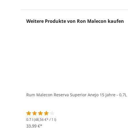
Produktgalerie überspringen
Weitere Produkte von Ron Malecon kaufen
Rum Malecon Reserva Superior Anejo 15 Jahre - 0,7L
0.7 l
(48,56 €* / 1 l)
Durchschnittliche Bewertung von 4.1 von 5 Sternen
33,99 €*