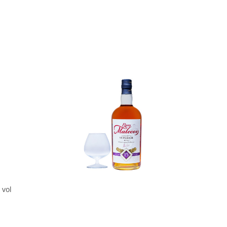
In den Korb
 vol