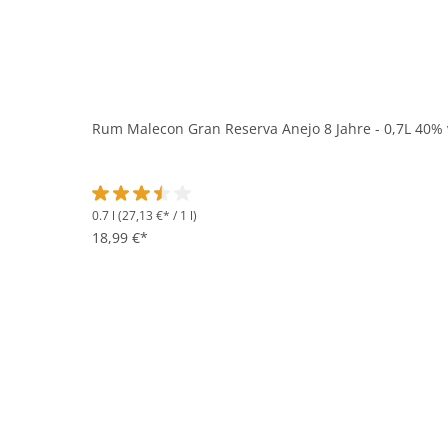
Rum Malecon Gran Reserva Anejo 8 Jahre - 0,7L 40% 
0.7 l
(27,13 €* / 1 l)
Durchschnittliche Bewertung von 3.5 von 5 Sternen
18,99 €*