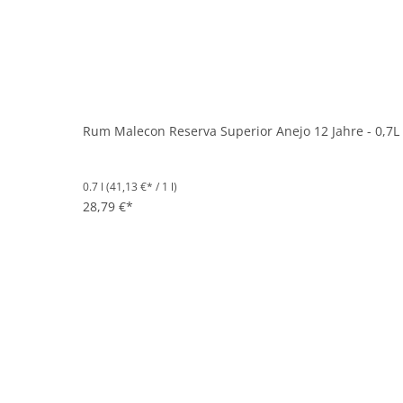
Rum Malecon Reserva Superior Anejo 12 Jahre - 0,7L
0.7 l
(41,13 €* / 1 l)
28,79 €*