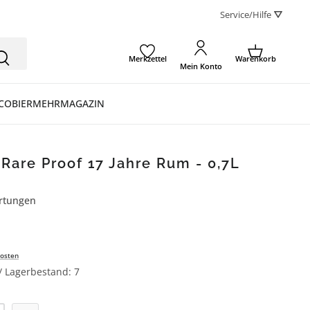
Service/Hilfe ⛛
Merkzettel
Warenkorb
Mein Konto
CO
BIER
MEHR
MAGAZIN
are Proof 17 Jahre Rum - 0,7L
rtungen
ertung von 3.5 von 5 Sternen
osten
 / Lagerbestand: 7