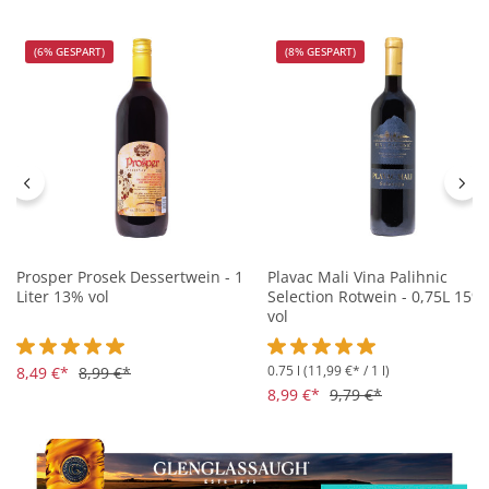
(6% GESPART)
(8% GESPART)
Prosper Prosek Dessertwein - 1
Plavac Mali Vina Palihnic
Liter 13% vol
Selection Rotwein - 0,75L 15%
vol
0.75 l
(11,99 €* / 1 l)
Durchschnittliche Bewertung von 5 von 5 Sternen
8,49 €*
8,99 €*
Durchschnittliche Bewertung 
8,99 €*
9,79 €*