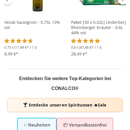
Vezak Sauvignon - 0,75L 13%
Paket [30 x 0,02L] Underberg
vol
Rheinberger Kräuter - 0,6L
44% vol
0.75 l
(11,99 €* / 1 l)
0.6 l
(47,48 €* / 1 l)
Durchschnittliche Bewertung von 4.7 von 5 Sternen
Durchschnittliche Bewertung 
8,99 €*
28,49 €*
Entdecken Sie weitere Top-Kategorien bei
CONALCO®
🍸 Entdecke unseren
Spirituosen 🔥Sale
✨ Neuheiten
📦 Versandkostenfrei