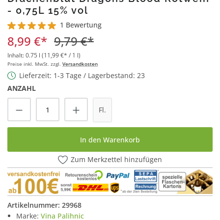
- 0,75L 15% vol
1 Bewertung
Durchschnittliche Bewertung von 5 von 5 Sternen
8,99 €*
9,79 €*
Inhalt:
0.75 l
(11,99 €* / 1 l)
Preise inkl. MwSt. zzgl.
Versandkosten
Lieferzeit: 1-3 Tage / Lagerbestand: 23
ANZAHL
Produkt Anzahl: Gib den gewünschten Wert
Fl.
In den Warenkorb
Zum Merkzettel hinzufügen
Artikelnummer:
29968
Marke:
Vina Palihnic