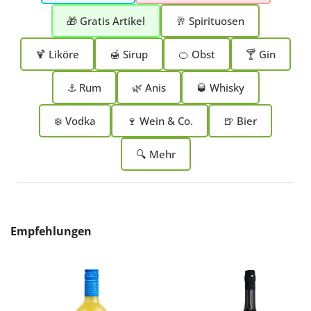
🎁 Gratis Artikel
🥂 Spirituosen
🍹 Liköre
🍯 Sirup
🍊 Obst
🍸 Gin
⚓ Rum
🌿 Anis
🥃 Whisky
❄️ Vodka
🍷 Wein & Co.
🍺 Bier
🔍 Mehr
Produktgalerie überspringen
Empfehlungen