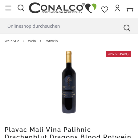
alt springen
Wein&Co
Wein
Rotwein
Bildergalerie überspringen
(8% GESPART)
Plavac Mali Vina Palihnic
Drachenblut Dragons Blood Rotwein