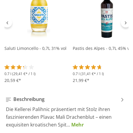
Saluti Limoncello - 0,7L 31% vol
Pastis des Alpes - 0,7L 45% vol
0.7 l
(29,41 €* / 1 l)
0.7 l
(31,41 €* / 1 l)
Durchschnittliche Bewertung von 3.2 von 5 Sternen
Durchschnittliche Bewertung 
20,59 €*
21,99 €*
Beschreibung
Die Kellerei Palihnic präsentiert mit Stolz ihren
faszinierenden Plavac Mali Drachenblut – einen
exquisiten kroatischen Spit…
Mehr