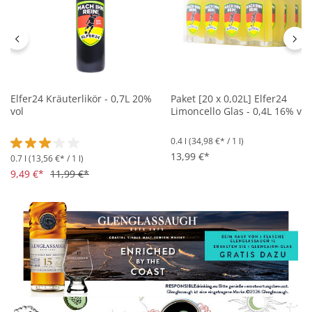
Elfer24 Kräuterlikör - 0,7L 20%
Paket [20 x 0,02L] Elfer24
vol
Limoncello Glas - 0,4L 16% vol
0.4 l
(34,98 €* / 1 l)
13,99 €*
0.7 l
(13,56 €* / 1 l)
Durchschnittliche Bewertung von 3 von 5 Sternen
9,49 €*
11,99 €*