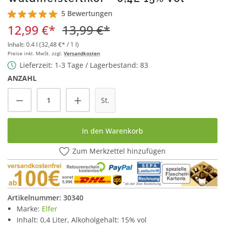
5 Bewertungen
Durchschnittliche Bewertung von 5 von 5 Sternen
12,99 €*
13,99 €*
Inhalt:
0.4 l
(32,48 €* / 1 l)
Preise inkl. MwSt. zzgl.
Versandkosten
Lieferzeit: 1-3 Tage / Lagerbestand: 83
ANZAHL
Produkt Anzahl: Gib den gewünschten Wert
St.
In den Warenkorb
Zum Merkzettel hinzufügen
Artikelnummer:
30340
Marke:
Elfer
Inhalt: 0,4 Liter, Alkoholgehalt: 15% vol