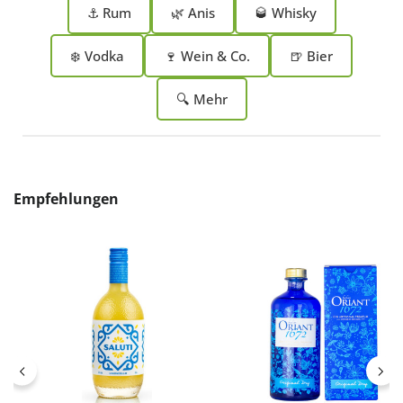
⚓ Rum
🌿 Anis
🥃 Whisky
❄️ Vodka
🍷 Wein & Co.
🍺 Bier
🔍 Mehr
Produktgalerie überspringen
Empfehlungen