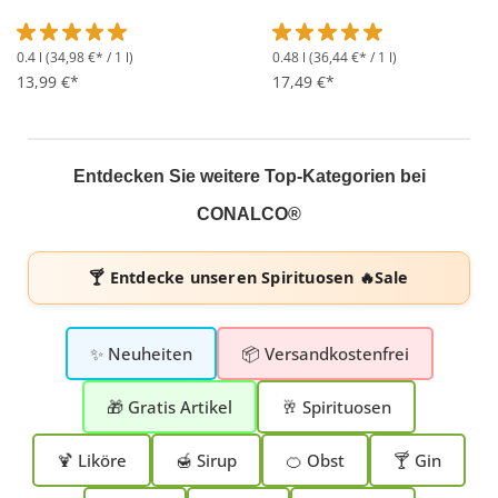
0.4 l
(34,98 €* / 1 l)
0.48 l
(36,44 €* / 1 l)
Durchschnittliche Bewertung von 5 von 5 Sternen
Durchschnittliche Bewertung 
13,99 €*
17,49 €*
Entdecken Sie weitere Top-Kategorien bei
CONALCO®
🍸 Entdecke unseren
Spirituosen 🔥Sale
✨ Neuheiten
📦 Versandkostenfrei
🎁 Gratis Artikel
🥂 Spirituosen
🍹 Liköre
🍯 Sirup
🍊 Obst
🍸 Gin