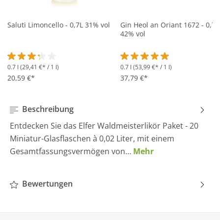
Saluti Limoncello - 0,7L 31% vol
Gin Heol an Oriant 1672 - 0,7L
42% vol
0.7 l
(29,41 €* / 1 l)
0.7 l
(53,99 €* / 1 l)
Durchschnittliche Bewertung von 3.2 von 5 Sternen
Durchschnittliche Bewertung 
20,59 €*
37,79 €*
Beschreibung
Entdecken Sie das Elfer Waldmeisterlikör Paket - 20
Miniatur-Glasflaschen à 0,02 Liter, mit einem
Gesamtfassungsvermögen von…
Mehr
Bewertungen