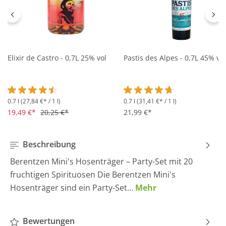
Elixir de Castro - 0,7L 25% vol
Pastis des Alpes - 0,7L 45% vol
0.7 l
(27,84 €* / 1 l)
0.7 l
(31,41 €* / 1 l)
Durchschnittliche Bewertung von 4.5 von 5 Sternen
Durchschnittliche Bewertung 
19,49 €*
20,25 €*
21,99 €*
Beschreibung
Berentzen Mini's Hosenträger – Party-Set mit 20
fruchtigen Spirituosen Die Berentzen Mini's
Hosenträger sind ein Party-Set…
Mehr
Bewertungen