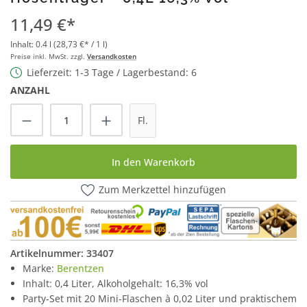
11,49 €*
Inhalt:
0.4 l
(28,73 €* / 1 l)
Preise inkl. MwSt. zzgl.
Versandkosten
Lieferzeit: 1-3 Tage / Lagerbestand: 6
ANZAHL
Produkt Anzahl: Gib den gewünschten Wert
Fl.
In den Warenkorb
Zum Merkzettel hinzufügen
Artikelnummer:
33407
Marke:
Berentzen
Inhalt: 0,4 Liter, Alkoholgehalt: 16,3% vol
Party-Set mit 20 Mini-Flaschen à 0,02 Liter und praktischem