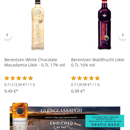
Berentzen White Chocolate
Berentzen Waldfrucht Likör -
Macadamia Likör - 0,7L 17% vol
0,7L 16% vol
0.7 l
(13,56 €* / 1 l)
0.7 l
(9,99 €* / 1 l)
Durchschnittliche Bewertung von 5 von 5 Sternen
Durchschnittliche Bewertung 
9,49 €*
6,99 €*