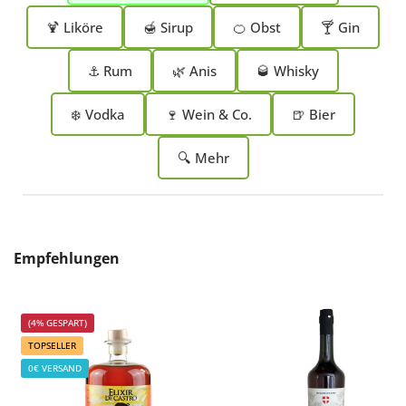
🍹 Liköre
🍯 Sirup
🍊 Obst
🍸 Gin
⚓ Rum
🌿 Anis
🥃 Whisky
❄️ Vodka
🍷 Wein & Co.
🍺 Bier
🔍 Mehr
Produktgalerie überspringen
Empfehlungen
(4% GESPART)
TOPSELLER
0€ VERSAND