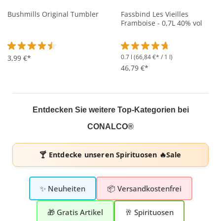
Bushmills Original Tumbler
Fassbind Les Vieilles
Framboise - 0,7L 40% vol
0.7 l
(66,84 €* / 1 l)
Durchschnittliche Bewertung von 4.5 von 5 Sternen
3,99 €*
Durchschnittliche Bewertung 
46,79 €*
Entdecken Sie weitere Top-Kategorien bei
CONALCO®
🍸 Entdecke unseren
Spirituosen 🔥Sale
✨ Neuheiten
📦 Versandkostenfrei
🎁 Gratis Artikel
🥂 Spirituosen