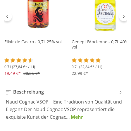
Elixir de Castro - 0,7L 25% vol
Genepi l'Ancienne - 0,7L 40%
vol
0.7 l
(27,84 €* / 1 l)
0.7 l
(32,84 €* / 1 l)
Durchschnittliche Bewertung von 4.5 von 5 Sternen
Durchschnittliche Bewertung 
19,49 €*
20,25 €*
22,99 €*
Beschreibung
Naud Cognac VSOP – Eine Tradition von Qualität und
Eleganz Der Naud Cognac VSOP repräsentiert die
exquisite Kunst der Cognac…
Mehr