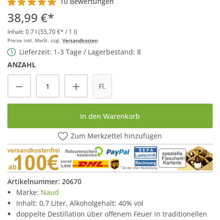
10 Bewertungen
Durchschnittliche Bewertung von 5 von 5 Sternen
38,99 €*
Inhalt:
0.7 l
(55,70 €* / 1 l)
Preise inkl. MwSt. zzgl.
Versandkosten
Lieferzeit: 1-3 Tage / Lagerbestand: 8
ANZAHL
Produkt Anzahl: Gib den gewünschten Wert
Fl.
In den Warenkorb
Zum Merkzettel hinzufügen
Artikelnummer:
20670
Marke:
Naud
Inhalt: 0,7 Liter, Alkoholgehalt: 40% vol
doppelte Destillation über offenem Feuer in traditionellen