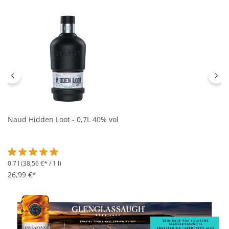
Naud Hidden Loot - 0,7L 40% vol
0.7 l
(38,56 €* / 1 l)
Durchschnittliche Bewertung von 5 von 5 Sternen
26,99 €*