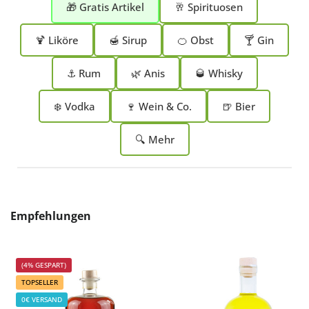
🎁 Gratis Artikel
🥂 Spirituosen
🍹 Liköre
🍯 Sirup
🍊 Obst
🍸 Gin
⚓ Rum
🌿 Anis
🥃 Whisky
❄️ Vodka
🍷 Wein & Co.
🍺 Bier
🔍 Mehr
Produktgalerie überspringen
Empfehlungen
(4% GESPART)
TOPSELLER
0€ VERSAND