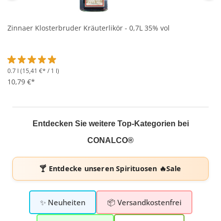
Zinnaer Klosterbruder Kräuterlikör - 0,7L 35% vol
0.7 l
(15,41 €* / 1 l)
Durchschnittliche Bewertung von 4.9 von 5 Sternen
10,79 €*
Entdecken Sie weitere Top-Kategorien bei
CONALCO®
🍸 Entdecke unseren
Spirituosen 🔥Sale
✨ Neuheiten
📦 Versandkostenfrei