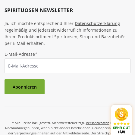
SPIRITUOSEN NEWSLETTER
Ja, ich möchte entsprechend Ihrer
Datenschutzerklärung
regelmäßig und jederzeit widerruflich Informationen zu
Ihrem Produktsortiment Spirituosen, Sirup und Barzubehör
per E-Mail erhalten.
E-Mail-Adresse*
Abonnieren
* Alle Preise inkl. gesetzl. Mehrwertsteuer zzgl.
Versandkosten
und ggf.
Nachnahmegebühren, wenn nicht anders beschrieben. Grundpreise und Preise
SEHR GUT
(4,9)
der Verpackungseinheiten auf der Artikeldetailseite. Der Streichpreis ist der