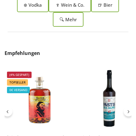
❄️ Vodka
🍷 Wein & Co.
🍺 Bier
🔍 Mehr
Produktgalerie überspringen
Empfehlungen
(4% GESPART)
TOPSELLER
0€ VERSAND