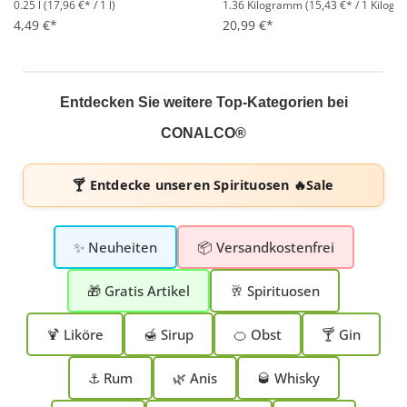
0.25 l
(17,96 €* / 1 l)
1.36 Kilogramm
(15,43 €* / 1 Kilog
Durchschnittliche Bewertung von 5 von 5 Sternen
Durchschnittliche Bewertung 
4,49 €*
20,99 €*
Entdecken Sie weitere Top-Kategorien bei
CONALCO®
🍸 Entdecke unseren
Spirituosen 🔥Sale
✨ Neuheiten
📦 Versandkostenfrei
🎁 Gratis Artikel
🥂 Spirituosen
🍹 Liköre
🍯 Sirup
🍊 Obst
🍸 Gin
⚓ Rum
🌿 Anis
🥃 Whisky