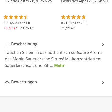
Elixir de Castro - 0,7L 25% vol
Pastis des Alpes - 0,7L 45% vol
0.7 l
(27,84 €* / 1 l)
0.7 l
(31,41 €* / 1 l)
Durchschnittliche Bewertung von 4.5 von 5 Sternen
Durchschnittliche Bewertung 
19,49 €*
20,25 €*
21,99 €*
Beschreibung
Tauchen Sie ein in das authentisch süßsaure Aroma
des Monin Sauerkirsche Sirups! Mit konzentriertem
Sauerkirschsaft und Zitr…
Mehr
Bewertungen