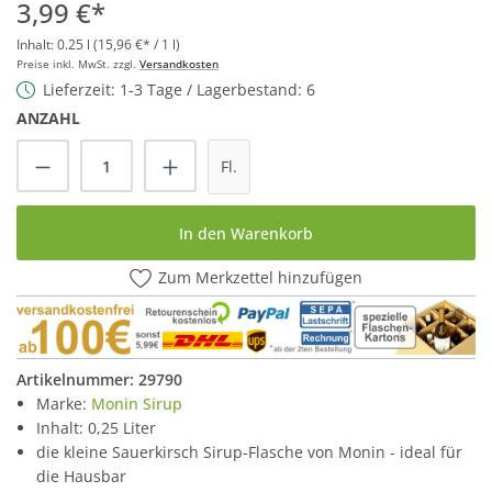
3,99 €*
Inhalt:
0.25 l
(15,96 €* / 1 l)
Preise inkl. MwSt. zzgl.
Versandkosten
Lieferzeit: 1-3 Tage / Lagerbestand: 6
ANZAHL
Produkt Anzahl: Gib den gewünschten Wert
Fl.
In den Warenkorb
Zum Merkzettel hinzufügen
Artikelnummer:
29790
Marke:
Monin Sirup
Inhalt: 0,25 Liter
die kleine Sauerkirsch Sirup-Flasche von Monin - ideal für
die Hausbar