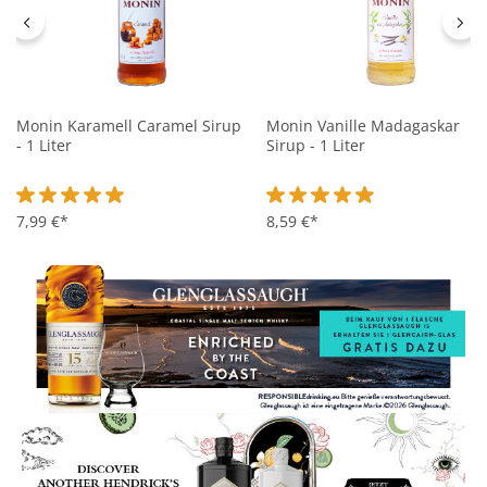
Monin Karamell Caramel Sirup
Monin Vanille Madagaskar
- 1 Liter
Sirup - 1 Liter
Durchschnittliche Bewertung von 4.9 von 5 Sternen
7,99 €*
Durchschnittliche Bewertung 
8,59 €*