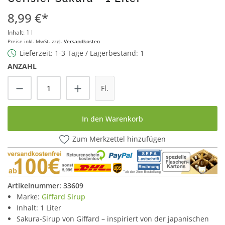
8,99 €*
Inhalt:
1 l
Preise inkl. MwSt. zzgl.
Versandkosten
Lieferzeit: 1-3 Tage / Lagerbestand: 1
ANZAHL
Produkt Anzahl: Gib den gewünschten Wert
Fl.
In den Warenkorb
Zum Merkzettel hinzufügen
Artikelnummer:
33609
Marke:
Giffard Sirup
Inhalt: 1 Liter
Sakura-Sirup von Giffard – inspiriert von der japanischen