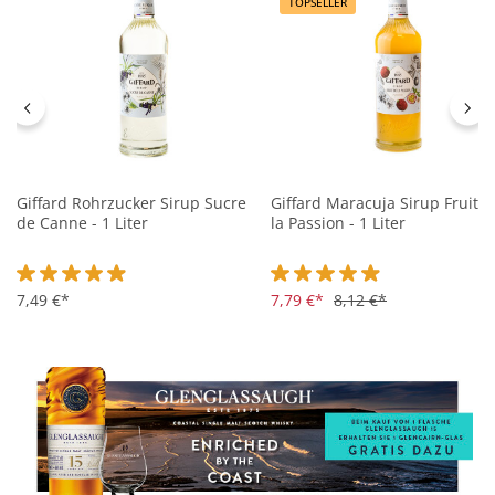
TOPSELLER
Giffard Rohrzucker Sirup Sucre
Giffard Maracuja Sirup Fruit d
de Canne - 1 Liter
la Passion - 1 Liter
Durchschnittliche Bewertung von 4.9 von 5 Sternen
7,49 €*
Durchschnittliche Bewertung 
7,79 €*
8,12 €*