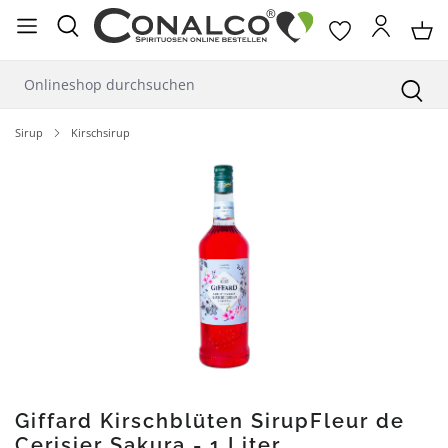
alt springen
Sirup
Kirschsirup
Bildergalerie überspringen
Giffard Kirschblüten SirupFleur de
Cerisier Sakura - 1 Liter