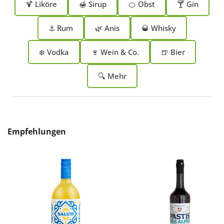
🍹 Liköre
🍯 Sirup
🍊 Obst
🍸 Gin
⚓ Rum
🌿 Anis
🥃 Whisky
❄️ Vodka
🍷 Wein & Co.
🍺 Bier
🔍 Mehr
Produktgalerie überspringen
Empfehlungen