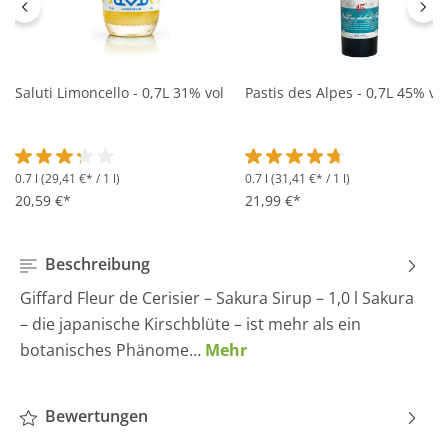
Saluti Limoncello - 0,7L 31% vol
Pastis des Alpes - 0,7L 45% vol
0.7 l
(29,41 €* / 1 l)
0.7 l
(31,41 €* / 1 l)
Durchschnittliche Bewertung von 3.2 von 5 Sternen
Durchschnittliche Bewertung 
20,59 €*
21,99 €*
Beschreibung
Giffard Fleur de Cerisier – Sakura Sirup – 1,0 l Sakura
– die japanische Kirschblüte – ist mehr als ein
botanisches Phänome…
Mehr
Bewertungen