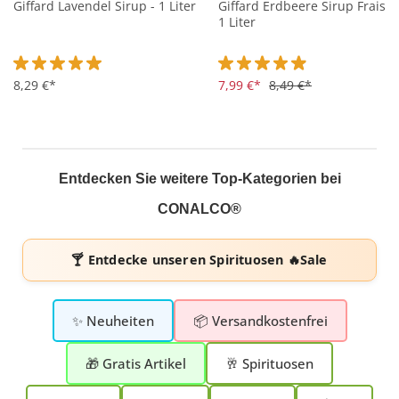
Giffard Lavendel Sirup - 1 Liter
Giffard Erdbeere Sirup Fraise 
1 Liter
Durchschnittliche Bewertung von 5 von 5 Sternen
8,29 €*
Durchschnittliche Bewertung 
7,99 €*
8,49 €*
Entdecken Sie weitere Top-Kategorien bei
CONALCO®
🍸 Entdecke unseren
Spirituosen 🔥Sale
✨ Neuheiten
📦 Versandkostenfrei
🎁 Gratis Artikel
🥂 Spirituosen