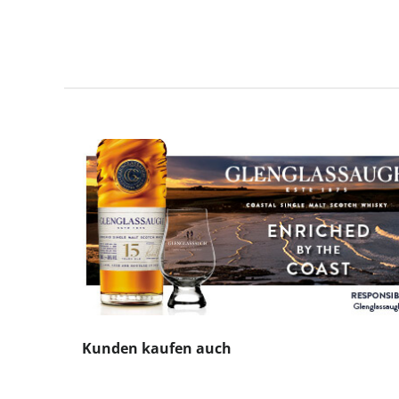
Produktgalerie überspringen
Kunden kaufen auch