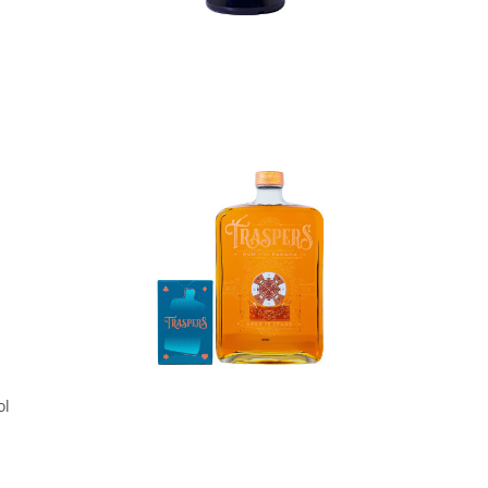
In den Korb
ol