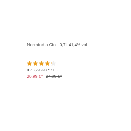
Normindia Gin - 0,7L 41,4% vol
0.7 l
(29,99 €* / 1 l)
Durchschnittliche Bewertung von 4.3 von 5 Sternen
20,99 €*
24,99 €*