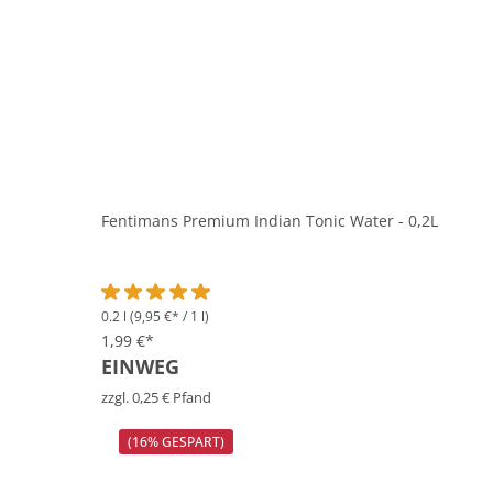
Fentimans Premium Indian Tonic Water - 0,2L
0.2 l
(9,95 €* / 1 l)
Durchschnittliche Bewertung von 5 von 5 Sternen
1,99 €*
EINWEG
zzgl. 0,25 € Pfand
(16% GESPART)