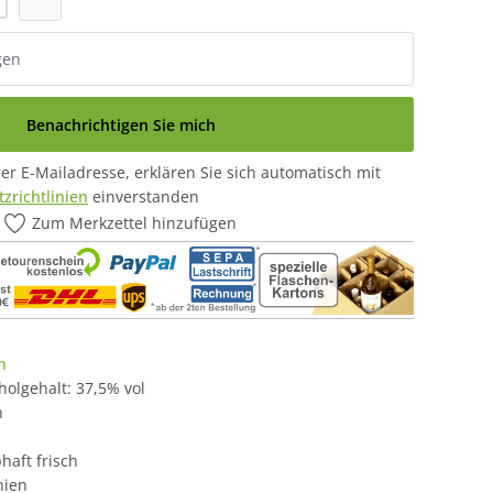
Benachrichtigen Sie mich
r E-Mailadresse, erklären Sie sich automatisch mit
zrichtlinien
einverstanden
Zum Merkzettel hinzufügen
n
oholgehalt: 37,5% vol
n
aft frisch
nien