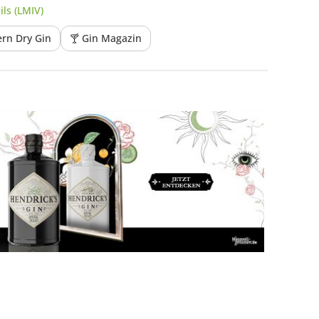
ls (LMIV)
rn Dry Gin
🍸 Gin Magazin