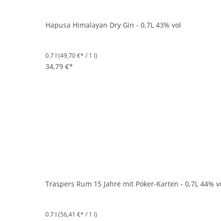
Hapusa Himalayan Dry Gin - 0,7L 43% vol
0.7 l
(49,70 €* / 1 l)
34,79 €*
Traspers Rum 15 Jahre mit Poker-Karten - 0,7L 44% v
0.7 l
(56,41 €* / 1 l)