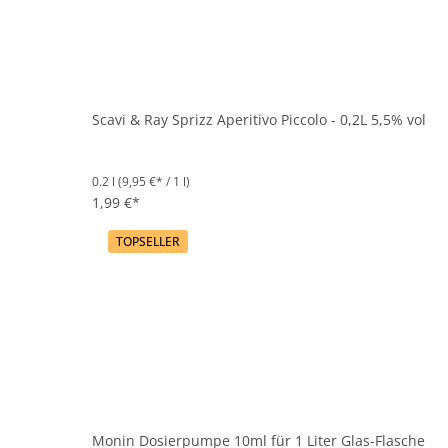
Scavi & Ray Sprizz Aperitivo Piccolo - 0,2L 5,5% vol
0.2 l
(9,95 €* / 1 l)
1,99 €*
TOPSELLER
Monin Dosierpumpe 10ml für 1 Liter Glas-Flasche