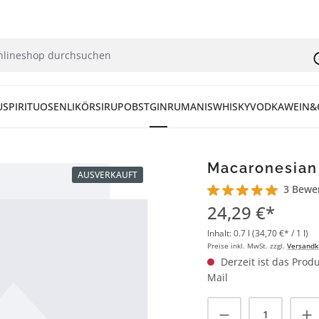
U
SPIRITUOSEN
LIKÖR
SIRUP
OBST
GIN
RUM
ANIS
WHISKY
VODKA
WEIN&
Macaronesian 
AUSVERKAUFT
3 Bewe
Durchschnittliche Bew
24,29 €*
Inhalt:
0.7 l
(34,70 €* / 1 l)
Preise inkl. MwSt. zzgl.
Versandk
Derzeit ist das Produ
Mail