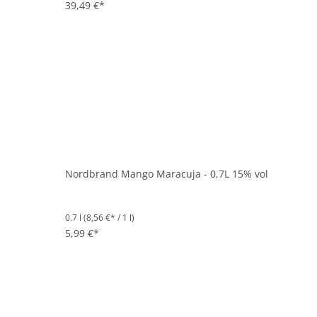
39,49 €*
Nordbrand Mango Maracuja - 0,7L 15% vol
0.7 l
(8,56 €* / 1 l)
5,99 €*