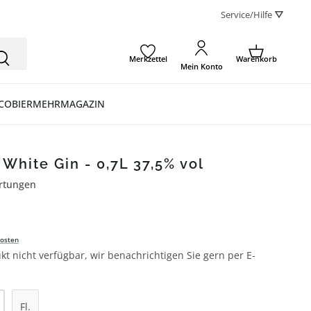
Service/Hilfe ⛛
Merkzettel
Warenkorb
Mein Konto
CO
BIER
MEHR
MAGAZIN
White Gin - 0,7L 37,5% vol
rtungen
ertung von 5 von 5 Sternen
osten
kt nicht verfügbar, wir benachrichtigen Sie gern per E-
Fl.