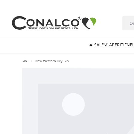
springen
Zur Hauptnavigation springen
🔥 SALE
🍹 APERITIF
NE
Gin
New Western Dry Gin
Bildergalerie überspringen