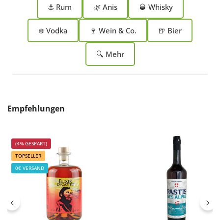
⚓ Rum
🌿 Anis
🥃 Whisky
❄️ Vodka
🍷 Wein & Co.
🍺 Bier
🔍 Mehr
Produktgalerie überspringen
Empfehlungen
(4% GESPART)
TOPSELLER
0€ VERSAND