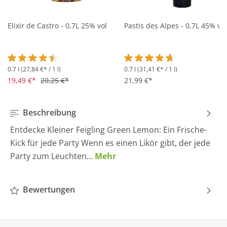
Elixir de Castro - 0,7L 25% vol
Pastis des Alpes - 0,7L 45% vol
0.7 l
(27,84 €* / 1 l)
0.7 l
(31,41 €* / 1 l)
Durchschnittliche Bewertung von 4.5 von 5 Sternen
Durchschnittliche Bewertung 
19,49 €*
20,25 €*
21,99 €*
Beschreibung
Entdecke Kleiner Feigling Green Lemon: Ein Frische-
Kick für jede Party Wenn es einen Likör gibt, der jede
Party zum Leuchten…
Mehr
Bewertungen