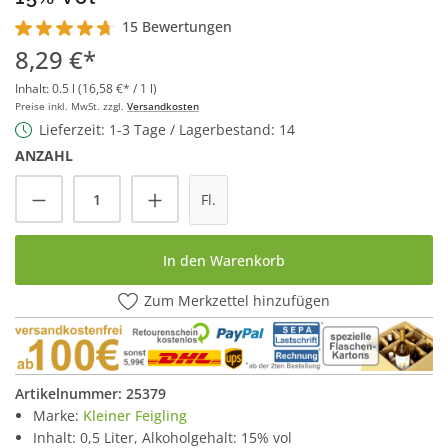
15 Bewertungen
Durchschnittliche Bewertung von 4.8 von 5 Sternen
8,29 €*
Inhalt:
0.5 l
(16,58 €* / 1 l)
Preise inkl. MwSt. zzgl.
Versandkosten
Lieferzeit: 1-3 Tage / Lagerbestand: 14
ANZAHL
Produkt Anzahl: Gib den gewünschten Wert
Fl.
In den Warenkorb
Zum Merkzettel hinzufügen
Artikelnummer:
25379
Marke:
Kleiner Feigling
Inhalt: 0,5 Liter, Alkoholgehalt: 15% vol