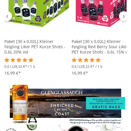
Paket [30 x 0,02L] Kleiner
Paket [30 x 0,02L] Kleiner
Feigling Likör PET Kurze Shots -
Feigling Red Berry Sour Likör
0,6L 20% vol
PET Kurze Shots - 0,6L 15% vol
0.6 l
(28,32 €* / 1 l)
0.6 l
(28,32 €* / 1 l)
Durchschnittliche Bewertung von 5 von 5 Sternen
Durchschnittliche Bewertung 
16,99 €*
16,99 €*