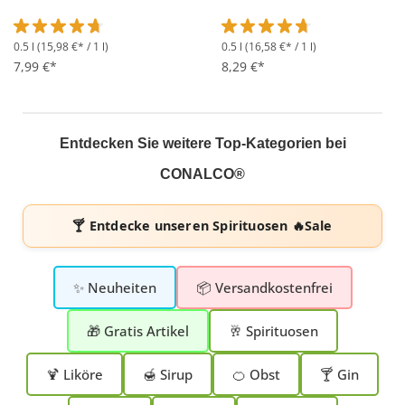
0.5 l
(15,98 €* / 1 l)
0.5 l
(16,58 €* / 1 l)
Durchschnittliche Bewertung von 4.7 von 5 Sternen
Durchschnittliche Bewertung 
7,99 €*
8,29 €*
Entdecken Sie weitere Top-Kategorien bei
CONALCO®
🍸 Entdecke unseren
Spirituosen 🔥Sale
✨ Neuheiten
📦 Versandkostenfrei
🎁 Gratis Artikel
🥂 Spirituosen
🍹 Liköre
🍯 Sirup
🍊 Obst
🍸 Gin