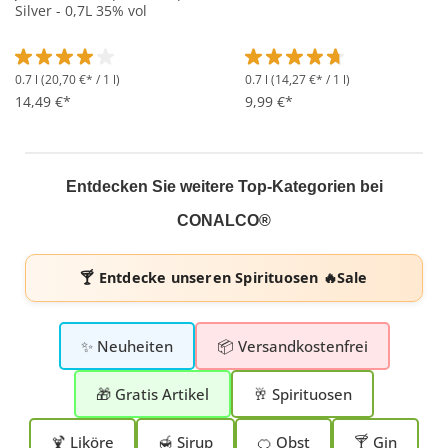
Silver - 0,7L 35% vol
0.7 l
(20,70 €* / 1 l)
0.7 l
(14,27 €* / 1 l)
Durchschnittliche Bewertung von 4 von 5 Sternen
Durchschnittliche Bewertung 
14,49 €*
9,99 €*
Entdecken Sie weitere Top-Kategorien bei
CONALCO®
🍸 Entdecke unseren
Spirituosen 🔥Sale
✨ Neuheiten
📦 Versandkostenfrei
🎁 Gratis Artikel
🥂 Spirituosen
🍹 Liköre
🍯 Sirup
🍊 Obst
🍸 Gin