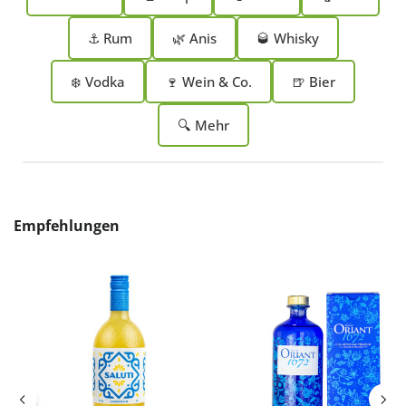
⚓ Rum
🌿 Anis
🥃 Whisky
❄️ Vodka
🍷 Wein & Co.
🍺 Bier
🔍 Mehr
Produktgalerie überspringen
Empfehlungen