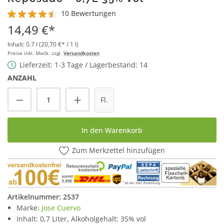
10 Bewertungen
Durchschnittliche Bewertung von 4.6 von 5 Sternen
14,49 €*
Inhalt:
0.7 l
(20,70 €* / 1 l)
Preise inkl. MwSt. zzgl.
Versandkosten
Lieferzeit: 1-3 Tage / Lagerbestand: 14
ANZAHL
Produkt Anzahl: Gib den gewünschten Wert
Fl.
In den Warenkorb
Zum Merkzettel hinzufügen
Artikelnummer:
2537
Marke:
Jose Cuervo
Inhalt: 0,7 Liter, Alkoholgehalt: 35% vol