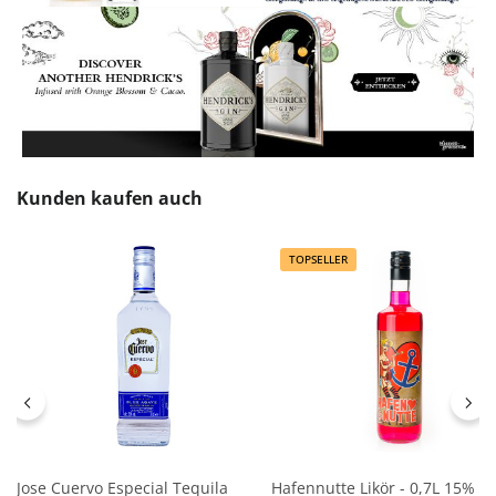
Produktgalerie überspringen
Kunden kaufen auch
TOPSELLER
Jose Cuervo Especial Tequila
Hafennutte Likör - 0,7L 15% vo