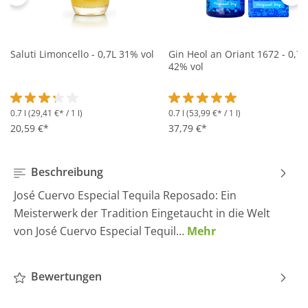
Saluti Limoncello - 0,7L 31% vol
Gin Heol an Oriant 1672 - 0,7L
42% vol
0.7 l
(29,41 €* / 1 l)
0.7 l
(53,99 €* / 1 l)
Durchschnittliche Bewertung von 3.2 von 5 Sternen
Durchschnittliche Bewertung 
20,59 €*
37,79 €*
Beschreibung
José Cuervo Especial Tequila Reposado: Ein
Meisterwerk der Tradition Eingetaucht in die Welt
von José Cuervo Especial Tequil…
Mehr
Bewertungen