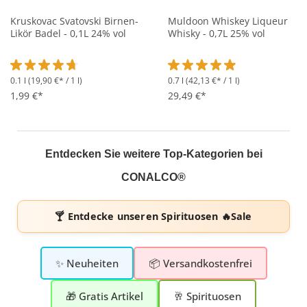
Kruskovac Svatovski Birnen-
Muldoon Whiskey Liqueur
Likör Badel - 0,1L 24% vol
Whisky - 0,7L 25% vol
0.1 l
(19,90 €* / 1 l)
0.7 l
(42,13 €* / 1 l)
Durchschnittliche Bewertung von 4.7 von 5 Sternen
Durchschnittliche Bewertung 
1,99 €*
29,49 €*
Entdecken Sie weitere Top-Kategorien bei
CONALCO®
🍸 Entdecke unseren
Spirituosen 🔥Sale
✨ Neuheiten
📦 Versandkostenfrei
🎁 Gratis Artikel
🥂 Spirituosen