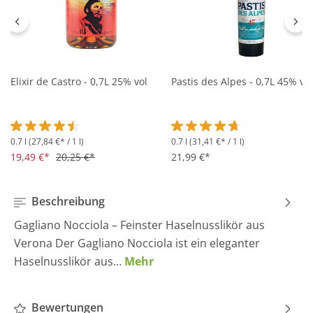
Elixir de Castro - 0,7L 25% vol
Pastis des Alpes - 0,7L 45% vol
0.7 l
(27,84 €* / 1 l)
0.7 l
(31,41 €* / 1 l)
Durchschnittliche Bewertung von 4.5 von 5 Sternen
Durchschnittliche Bewertung 
19,49 €*
20,25 €*
21,99 €*
Beschreibung
Gagliano Nocciola – Feinster Haselnusslikör aus
Verona Der Gagliano Nocciola ist ein eleganter
Haselnusslikör aus…
Mehr
Bewertungen