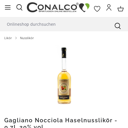
alt springen
Likör
Nusslikör
Bildergalerie überspringen
Gagliano Nocciola Haselnusslikör -
0,7L 20% vol