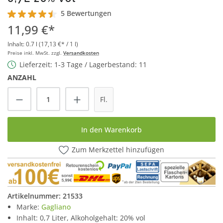
5 Bewertungen
Durchschnittliche Bewertung von 4.6 von 5 Sternen
11,99 €*
Inhalt:
0.7 l
(17,13 €* / 1 l)
Preise inkl. MwSt. zzgl.
Versandkosten
Lieferzeit: 1-3 Tage / Lagerbestand: 11
ANZAHL
Produkt Anzahl: Gib den gewünschten Wert
Fl.
In den Warenkorb
Zum Merkzettel hinzufügen
Artikelnummer:
21533
Marke:
Gagliano
Inhalt: 0,7 Liter, Alkoholgehalt: 20% vol