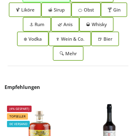
🍹 Liköre
🍯 Sirup
🍊 Obst
🍸 Gin
⚓ Rum
🌿 Anis
🥃 Whisky
❄️ Vodka
🍷 Wein & Co.
🍺 Bier
🔍 Mehr
Produktgalerie überspringen
Empfehlungen
(4% GESPART)
TOPSELLER
0€ VERSAND