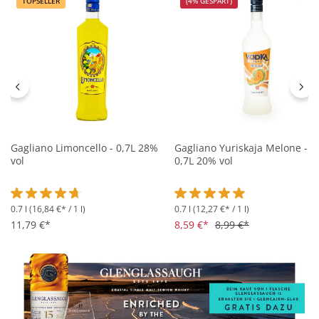
TOPSELLER
(4% GESPART)
Gagliano Limoncello - 0,7L 28%
Gagliano Yuriskaja Melone -
vol
0,7L 20% vol
0.7 l
(16,84 €* / 1 l)
0.7 l
(12,27 €* / 1 l)
Durchschnittliche Bewertung von 4.8 von 5 Sternen
Durchschnittliche Bewertung 
11,79 €*
8,59 €*
8,99 €*