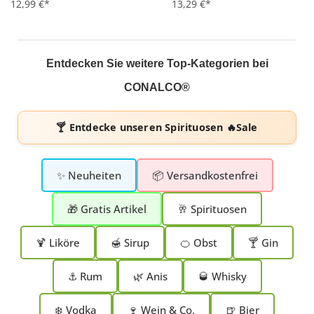
12,99 €*
13,29 €*
Entdecken Sie weitere Top-Kategorien bei
CONALCO®
🍸 Entdecke unseren
Spirituosen 🔥Sale
✨ Neuheiten
📦 Versandkostenfrei
🎁 Gratis Artikel
🥂 Spirituosen
🍹 Liköre
🍯 Sirup
🍊 Obst
🍸 Gin
⚓ Rum
🌿 Anis
🥃 Whisky
❄️ Vodka
🍷 Wein & Co.
🍺 Bier