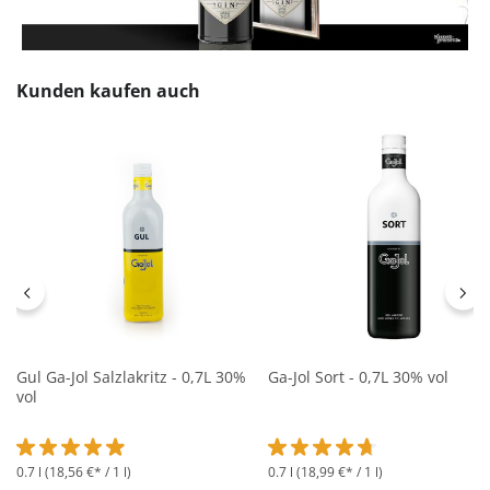
Produktgalerie überspringen
Kunden kaufen auch
Gul Ga-Jol Salzlakritz - 0,7L 30%
Ga-Jol Sort - 0,7L 30% vol
vol
0.7 l
(18,56 €* / 1 l)
0.7 l
(18,99 €* / 1 l)
Durchschnittliche Bewertung von 4.9 von 5 Sternen
Durchschnittliche Bewertung 