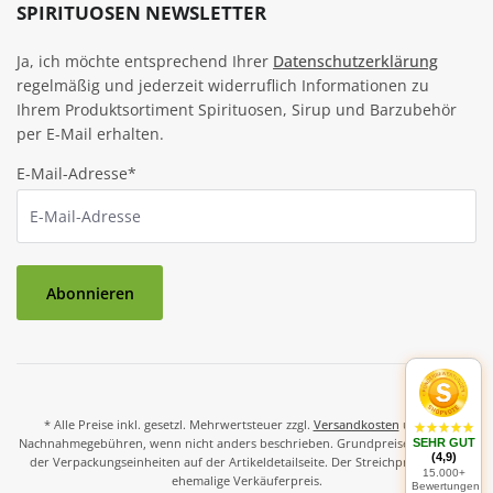
SPIRITUOSEN NEWSLETTER
Ja, ich möchte entsprechend Ihrer
Datenschutzerklärung
regelmäßig und jederzeit widerruflich Informationen zu
Ihrem Produktsortiment Spirituosen, Sirup und Barzubehör
per E-Mail erhalten.
E-Mail-Adresse*
Abonnieren
* Alle Preise inkl. gesetzl. Mehrwertsteuer zzgl.
Versandkosten
und ggf.
Nachnahmegebühren, wenn nicht anders beschrieben. Grundpreise und Preise
SEHR GUT
(4,9)
der Verpackungseinheiten auf der Artikeldetailseite. Der Streichpreis ist der
15.000+
ehemalige Verkäuferpreis.
Bewertungen