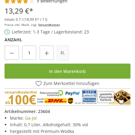
9 Bewertungen
Durchschnittliche Bewertung von 4.1 von 5 Sternen
13,29 €*
Inhalt:
0.7 l
(18,99 €* / 1 l)
Preise inkl. MwSt. zzgl.
Versandkosten
Lieferzeit: 1-3 Tage / Lagerbestand: 23
ANZAHL
Produkt Anzahl: Gib den gewünschten Wert
Fl.
In den Warenkorb
Zum Merkzettel hinzufügen
Artikelnummer:
23604
Marke:
Ga-Jol
Inhalt: 0,7 Liter, Alkoholgehalt: 30% vol
hergestellt mit Premium-Wodka