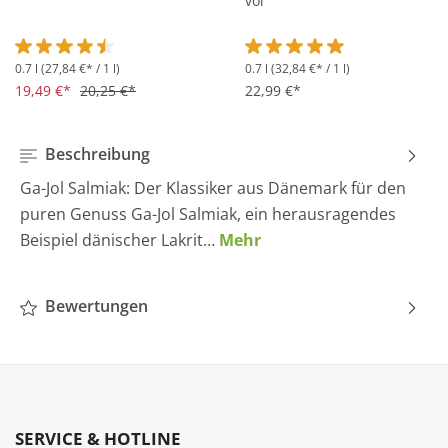
vol
0.7 l
(27,84 €* / 1 l)
0.7 l
(32,84 €* / 1 l)
Durchschnittliche Bewertung von 4.5 von 5 Sternen
Durchschnittliche Bewertung 
19,49 €*
20,25 €*
22,99 €*
Beschreibung
Ga-Jol Salmiak: Der Klassiker aus Dänemark für den
puren Genuss Ga-Jol Salmiak, ein herausragendes
Beispiel dänischer Lakrit…
Mehr
Bewertungen
SERVICE & HOTLINE