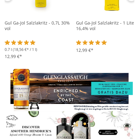
Gul Ga-Jol Salzlakritz - 0,7L 30%
Gul Ga-Jol Salzlakritz - 1 Liter
vol
16,4% vol
0.7 l
(18,56 €* / 1 l)
Durchschnittliche Bewertung von 4.9 von 5 Sternen
Durchschnittliche Bewertung 
12,99 €*
12,99 €*