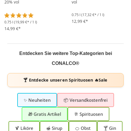
20% vol
vol
0.75 l
(17,32 €* / 1 l)
12,99 €*
0.75 l
(19,99 €* / 1 l)
Durchschnittliche Bewertung von 5 von 5 Sternen
14,99 €*
Entdecken Sie weitere Top-Kategorien bei
CONALCO®
🍸 Entdecke unseren
Spirituosen 🔥Sale
✨ Neuheiten
📦 Versandkostenfrei
🎁 Gratis Artikel
🥂 Spirituosen
🍹 Liköre
🍯 Sirup
🍊 Obst
🍸 Gin