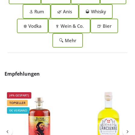
⚓ Rum
🌿 Anis
🥃 Whisky
❄️ Vodka
🍷 Wein & Co.
🍺 Bier
🔍 Mehr
Produktgalerie überspringen
Empfehlungen
(4% GESPART)
TOPSELLER
0€ VERSAND