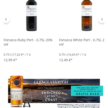
Fonseca Ruby Port - 0,75L 20%
Fonseca White Port - 0,75L 20
vol
vol
0.75 l
(17,32 €* / 1 l)
0.75 l
(16,65 €* / 1 l)
12,99 €*
12,49 €*