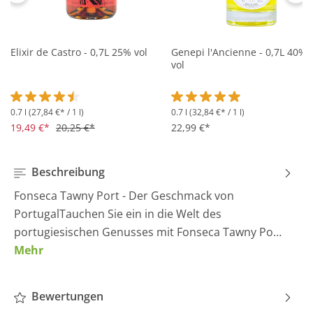
Elixir de Castro - 0,7L 25% vol
Genepi l'Ancienne - 0,7L 40%
vol
0.7 l
(27,84 €* / 1 l)
0.7 l
(32,84 €* / 1 l)
Durchschnittliche Bewertung von 4.5 von 5 Sternen
Durchschnittliche Bewertung 
19,49 €*
20,25 €*
22,99 €*
Beschreibung
Fonseca Tawny Port - Der Geschmack von
PortugalTauchen Sie ein in die Welt des
portugiesischen Genusses mit Fonseca Tawny Po…
Mehr
Bewertungen