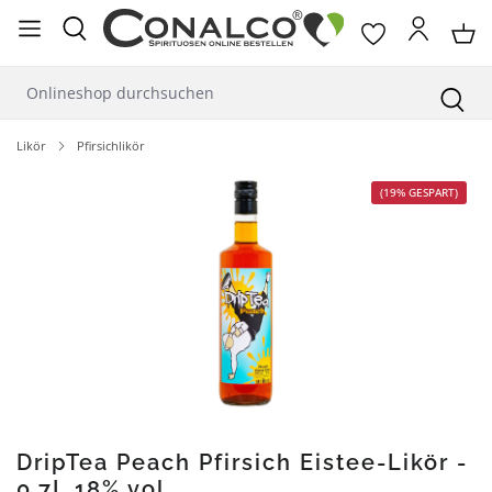
alt springen
Likör
Pfirsichlikör
Bildergalerie überspringen
(19% GESPART)
DripTea Peach Pfirsich Eistee-Likör -
0,7L 18% vol