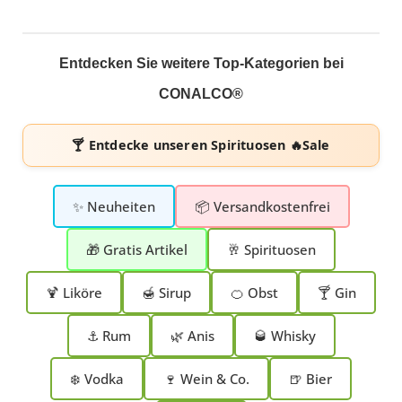
Entdecken Sie weitere Top-Kategorien bei
CONALCO®
🍸 Entdecke unseren
Spirituosen 🔥Sale
✨ Neuheiten
📦 Versandkostenfrei
🎁 Gratis Artikel
🥂 Spirituosen
🍹 Liköre
🍯 Sirup
🍊 Obst
🍸 Gin
⚓ Rum
🌿 Anis
🥃 Whisky
❄️ Vodka
🍷 Wein & Co.
🍺 Bier