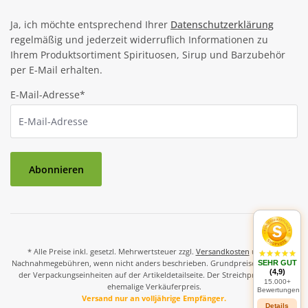
Ja, ich möchte entsprechend Ihrer
Datenschutzerklärung
regelmäßig und jederzeit widerruflich Informationen zu
Ihrem Produktsortiment Spirituosen, Sirup und Barzubehör
per E-Mail erhalten.
E-Mail-Adresse*
Abonnieren
* Alle Preise inkl. gesetzl. Mehrwertsteuer zzgl.
Versandkosten
und ggf.
Nachnahmegebühren, wenn nicht anders beschrieben. Grundpreise und Preise
SEHR GUT
(4,9)
der Verpackungseinheiten auf der Artikeldetailseite. Der Streichpreis ist der
15.000+
ehemalige Verkäuferpreis.
Bewertungen
Versand nur an volljährige Empfänger.
Details