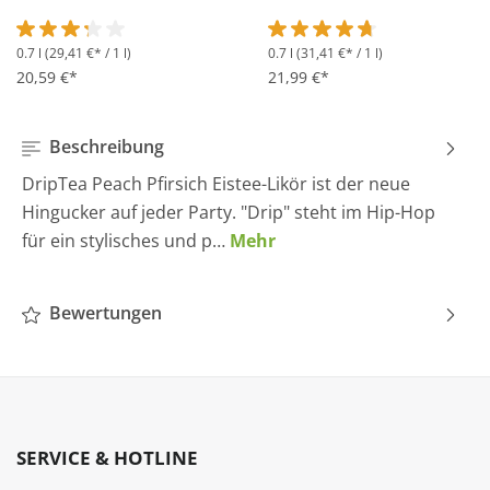
0.7 l
(29,41 €* / 1 l)
0.7 l
(31,41 €* / 1 l)
Durchschnittliche Bewertung von 3.2 von 5 Sternen
Durchschnittliche Bewertung 
20,59 €*
21,99 €*
Beschreibung
DripTea Peach Pfirsich Eistee-Likör ist der neue
Hingucker auf jeder Party. "Drip" steht im Hip-Hop
für ein stylisches und p…
Mehr
Bewertungen
SERVICE & HOTLINE