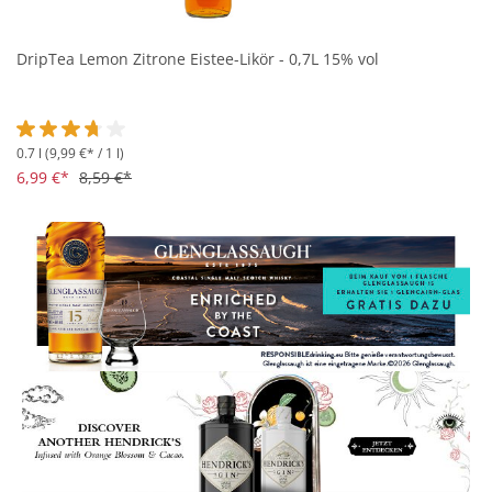
DripTea Lemon Zitrone Eistee-Likör - 0,7L 15% vol
0.7 l
(9,99 €* / 1 l)
Durchschnittliche Bewertung von 3.7 von 5 Sternen
6,99 €*
8,59 €*