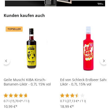
Produktgalerie überspringen
Kunden kaufen auch
TOPSELLER
Geile Muschi KIBA Kirsch-
Ed von Schleck Erdbeer Sahne
Bananen-Likör - 0,7L 15% vol
Likör - 0,7L 15% vol
0.7 l
(15,70 €* / 1 l)
0.7 l
(27,13 €* / 1 l)
Durchschnittliche Bewertung von 4.6 von 5 Sternen
Durchschnittliche Bewertung 
10,99 €*
18,99 €*