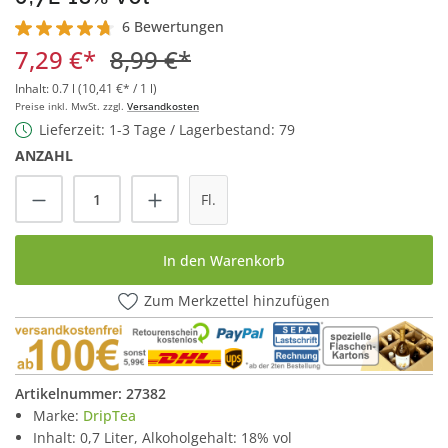
6 Bewertungen
Durchschnittliche Bewertung von 4.6 von 5 Sternen
7,29 €*
8,99 €*
Inhalt:
0.7 l
(10,41 €* / 1 l)
Preise inkl. MwSt. zzgl.
Versandkosten
Lieferzeit: 1-3 Tage / Lagerbestand: 79
ANZAHL
Produkt Anzahl: Gib den gewünschten Wert
Fl.
In den Warenkorb
Zum Merkzettel hinzufügen
Artikelnummer:
27382
Marke:
DripTea
Inhalt: 0,7 Liter, Alkoholgehalt: 18% vol