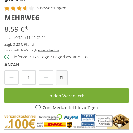
3 Bewertungen
Durchschnittliche Bewertung von 3.6 von 5 Sternen
MEHRWEG
8,59 €*
Inhalt:
0.75 l
(11,45 €* / 1 l)
zzgl. 0,20 € Pfand
Preise inkl. MwSt. zzgl.
Versandkosten
Lieferzeit: 1-3 Tage / Lagerbestand: 18
ANZAHL
Produkt Anzahl: Gib den gewünschten Wert
Fl.
In den Warenkorb
Zum Merkzettel hinzufügen