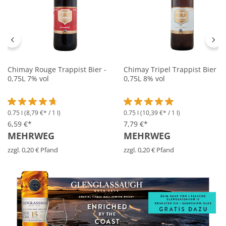
Chimay Rouge Trappist Bier -
Chimay Tripel Trappist Bier -
0,75L 7% vol
0,75L 8% vol
0.75 l
(8,79 €* / 1 l)
0.75 l
(10,39 €* / 1 l)
Durchschnittliche Bewertung von 4.6 von 5 Sternen
Durchschnittliche Bewertung 
6,59 €*
7,79 €*
MEHRWEG
MEHRWEG
zzgl. 0,20 € Pfand
zzgl. 0,20 € Pfand