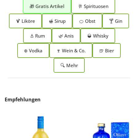
🎁 Gratis Artikel
🥂 Spirituosen
🍹 Liköre
🍯 Sirup
🍊 Obst
🍸 Gin
⚓ Rum
🌿 Anis
🥃 Whisky
❄️ Vodka
🍷 Wein & Co.
🍺 Bier
🔍 Mehr
Produktgalerie überspringen
Empfehlungen