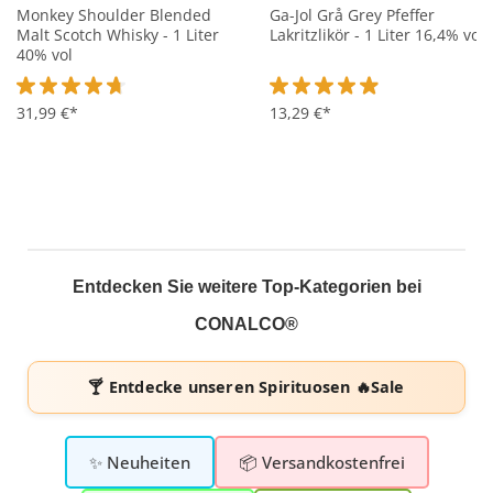
Monkey Shoulder Blended
Ga-Jol Grå Grey Pfeffer
Malt Scotch Whisky - 1 Liter
Lakritzlikör - 1 Liter 16,4% vol
40% vol
Durchschnittliche Bewertung von 4.6 von 5 Sternen
31,99 €*
Durchschnittliche Bewertung 
13,29 €*
Entdecken Sie weitere Top-Kategorien bei
CONALCO®
🍸 Entdecke unseren
Spirituosen 🔥Sale
✨ Neuheiten
📦 Versandkostenfrei