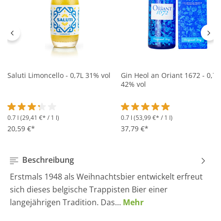
Saluti Limoncello - 0,7L 31% vol
Gin Heol an Oriant 1672 - 0,7L
42% vol
0.7 l
(29,41 €* / 1 l)
0.7 l
(53,99 €* / 1 l)
Durchschnittliche Bewertung von 3.2 von 5 Sternen
Durchschnittliche Bewertung 
20,59 €*
37,79 €*
Beschreibung
Erstmals 1948 als Weihnachtsbier entwickelt erfreut
sich dieses belgische Trappisten Bier einer
langejährigen Tradition. Das…
Mehr