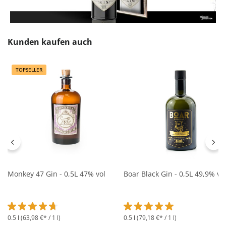
Produktgalerie überspringen
Kunden kaufen auch
TOPSELLER
Monkey 47 Gin - 0,5L 47% vol
Boar Black Gin - 0,5L 49,9% vo
0.5 l
(63,98 €* / 1 l)
0.5 l
(79,18 €* / 1 l)
Durchschnittliche Bewertung von 4.8 von 5 Sternen
Durchschnittliche Bewertung 