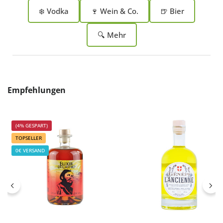
❄️ Vodka
🍷 Wein & Co.
🍺 Bier
🔍 Mehr
Produktgalerie überspringen
Empfehlungen
(4% GESPART)
TOPSELLER
0€ VERSAND