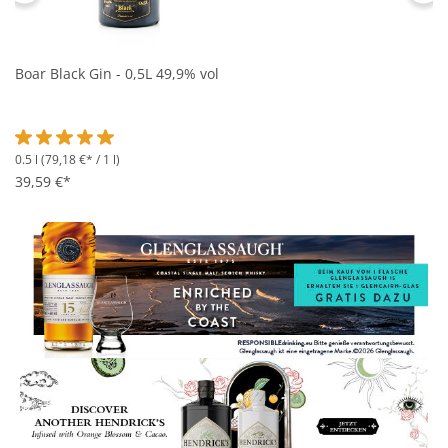
Boar Black Gin - 0,5L 49,9% vol
0.5 l
(79,18 €* / 1 l)
Durchschnittliche Bewertung von 5 von 5 Sternen
39,59 €*