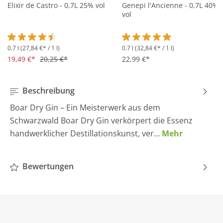
Elixir de Castro - 0,7L 25% vol
Genepi l'Ancienne - 0,7L 40%
vol
0.7 l
(27,84 €* / 1 l)
0.7 l
(32,84 €* / 1 l)
Durchschnittliche Bewertung von 4.5 von 5 Sternen
Durchschnittliche Bewertung 
19,49 €*
20,25 €*
22,99 €*
Beschreibung
Boar Dry Gin – Ein Meisterwerk aus dem
Schwarzwald Boar Dry Gin verkörpert die Essenz
handwerklicher Destillationskunst, ver…
Mehr
Bewertungen