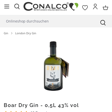
alt springen
Gin
London Dry Gin
Bildergalerie überspringen
Boar Dry Gin - 0,5L 43% vol