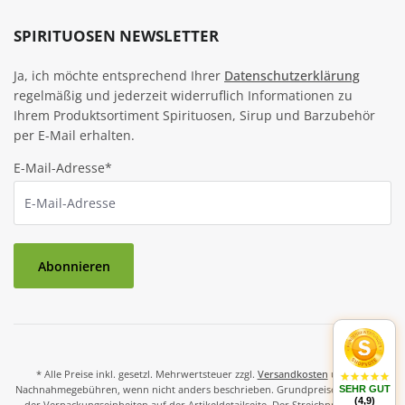
SPIRITUOSEN NEWSLETTER
Ja, ich möchte entsprechend Ihrer
Datenschutzerklärung
regelmäßig und jederzeit widerruflich Informationen zu
Ihrem Produktsortiment Spirituosen, Sirup und Barzubehör
per E-Mail erhalten.
E-Mail-Adresse*
Abonnieren
* Alle Preise inkl. gesetzl. Mehrwertsteuer zzgl.
Versandkosten
und ggf.
Nachnahmegebühren, wenn nicht anders beschrieben. Grundpreise und Preise
SEHR GUT
(4,9)
der Verpackungseinheiten auf der Artikeldetailseite. Der Streichpreis ist der