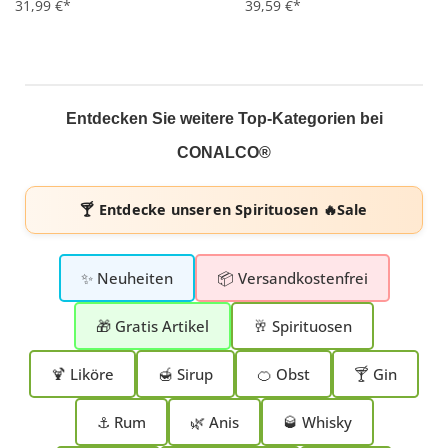
31,99 €*
39,59 €*
Entdecken Sie weitere Top-Kategorien bei
CONALCO®
🍸 Entdecke unseren
Spirituosen 🔥Sale
✨ Neuheiten
📦 Versandkostenfrei
🎁 Gratis Artikel
🥂 Spirituosen
🍹 Liköre
🍯 Sirup
🍊 Obst
🍸 Gin
⚓ Rum
🌿 Anis
🥃 Whisky