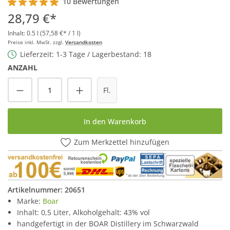
10 Bewertungen
Durchschnittliche Bewertung von 5 von 5 Sternen
28,79 €*
Inhalt:
0.5 l
(57,58 €* / 1 l)
Preise inkl. MwSt. zzgl.
Versandkosten
Lieferzeit: 1-3 Tage / Lagerbestand: 18
ANZAHL
Produkt Anzahl: Gib den gewünschten Wert
Fl.
In den Warenkorb
Zum Merkzettel hinzufügen
Artikelnummer:
20651
Marke:
Boar
Inhalt: 0,5 Liter, Alkoholgehalt: 43% vol
handgefertigt in der BOAR Distillery im Schwarzwald