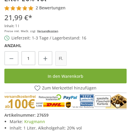
2 Bewertungen
Durchschnittliche Bewertung von 5 von 5 Sternen
21,99 €*
Inhalt:
1 l
Preise inkl. MwSt. zzgl.
Versandkosten
Lieferzeit: 1-3 Tage / Lagerbestand: 16
ANZAHL
Produkt Anzahl: Gib den gewünschten Wert
Fl.
In den Warenkorb
Zum Merkzettel hinzufügen
Artikelnummer:
27659
Marke:
Krugmann
Inhalt: 1 Liter, Alkoholgehalt: 20% vol