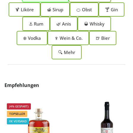
🍹 Liköre
🍯 Sirup
🍊 Obst
🍸 Gin
⚓ Rum
🌿 Anis
🥃 Whisky
❄️ Vodka
🍷 Wein & Co.
🍺 Bier
🔍 Mehr
Produktgalerie überspringen
Empfehlungen
(4% GESPART)
TOPSELLER
0€ VERSAND