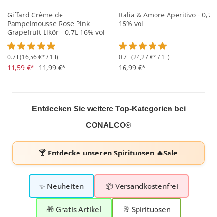
Giffard Crème de
Italia & Amore Aperitivo - 0,7L
Pampelmousse Rose Pink
15% vol
Grapefruit Likör - 0,7L 16% vol
0.7 l
(16,56 €* / 1 l)
0.7 l
(24,27 €* / 1 l)
Durchschnittliche Bewertung von 4.8 von 5 Sternen
Durchschnittliche Bewertung 
11,59 €*
11,99 €*
16,99 €*
Entdecken Sie weitere Top-Kategorien bei
CONALCO®
🍸 Entdecke unseren
Spirituosen 🔥Sale
✨ Neuheiten
📦 Versandkostenfrei
🎁 Gratis Artikel
🥂 Spirituosen