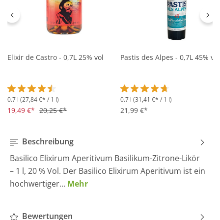
Elixir de Castro - 0,7L 25% vol
Pastis des Alpes - 0,7L 45% vol
0.7 l
(27,84 €* / 1 l)
0.7 l
(31,41 €* / 1 l)
Durchschnittliche Bewertung von 4.5 von 5 Sternen
Durchschnittliche Bewertung 
19,49 €*
20,25 €*
21,99 €*
Beschreibung
Basilico Elixirum Aperitivum Basilikum-Zitrone-Likör
– 1 l, 20 % Vol. Der Basilico Elixirum Aperitivum ist ein
hochwertiger…
Mehr
Bewertungen