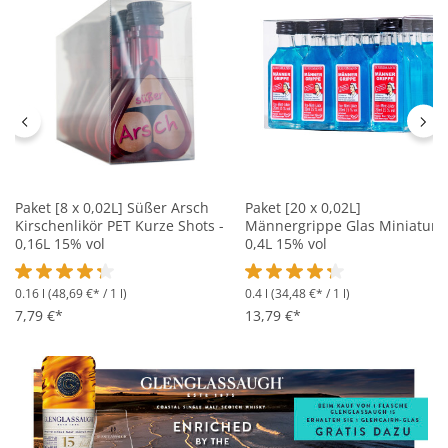
Paket [8 x 0,02L] Süßer Arsch
Paket [20 x 0,02L]
Kirschenlikör PET Kurze Shots -
Männergrippe Glas Miniatur -
0,16L 15% vol
0,4L 15% vol
0.16 l
(48,69 €* / 1 l)
0.4 l
(34,48 €* / 1 l)
Durchschnittliche Bewertung von 4.1 von 5 Sternen
Durchschnittliche Bewertung 
7,79 €*
13,79 €*