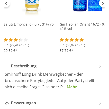
Saluti Limoncello - 0,7L 31% vol
Gin Heol an Oriant 1672 - 0,7L
42% vol
0.7 l
(29,41 €* / 1 l)
0.7 l
(53,99 €* / 1 l)
Durchschnittliche Bewertung von 3.2 von 5 Sternen
Durchschnittliche Bewertung 
20,59 €*
37,79 €*
Beschreibung
Smirnoff Long Drink Mehrwegbecher – der
bruchsichere Partybegleiter Auf jeder Party stellt
sich dieselbe Frage: Glas oder P…
Mehr
Bewertungen