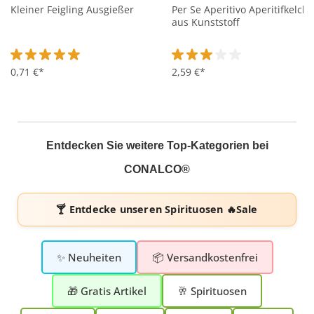
Kleiner Feigling Ausgießer
Per Se Aperitivo Aperitifkelch
aus Kunststoff
Durchschnittliche Bewertung von 5 von 5 Sternen
0,71 €*
Durchschnittliche Bewertung 
2,59 €*
Entdecken Sie weitere Top-Kategorien bei
CONALCO®
🍸 Entdecke unseren
Spirituosen 🔥Sale
✨ Neuheiten
📦 Versandkostenfrei
🎁 Gratis Artikel
🥂 Spirituosen