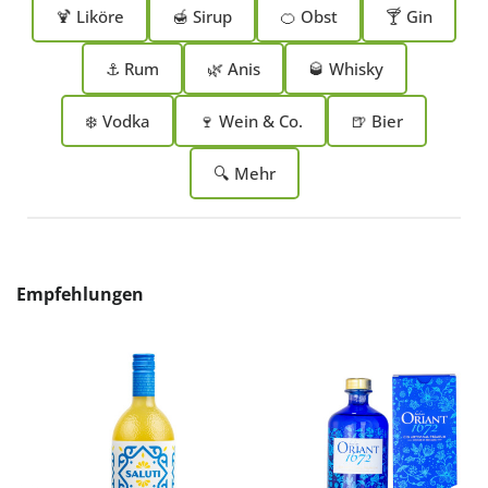
🍹 Liköre
🍯 Sirup
🍊 Obst
🍸 Gin
⚓ Rum
🌿 Anis
🥃 Whisky
❄️ Vodka
🍷 Wein & Co.
🍺 Bier
🔍 Mehr
Produktgalerie überspringen
Empfehlungen