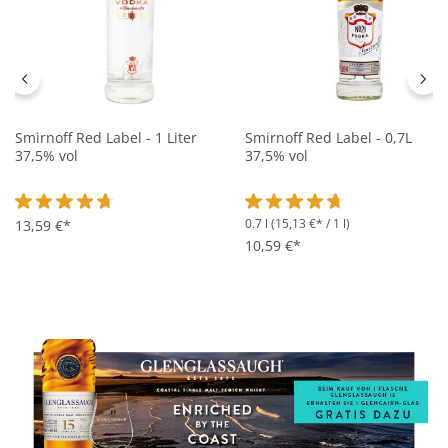
Smirnoff Red Label - 1 Liter
Smirnoff Red Label - 0,7L
37,5% vol
37,5% vol
0.7 l
(15,13 €* / 1 l)
Durchschnittliche Bewertung von 4.8 von 5 Sternen
13,59 €*
Durchschnittliche Bewertung 
10,59 €*