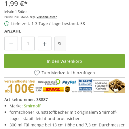
1,99 €*
Inhalt:
1 Stück
Preise inkl. MwSt. zzgl.
Versandkosten
Lieferzeit: 1-3 Tage / Lagerbestand: 58
ANZAHL
Produkt Anzahl: Gib den gewünschten Wert
St.
In den Warenkorb
Zum Merkzettel hinzufügen
Artikelnummer:
33887
Marke:
Smirnoff
formschöner Kunststoffbecher mit originalem Smirnoff-
Logo – stabil, leicht und bruchsicher
300 ml Füllmenge bei 13 cm Höhe und 7,3 cm Durchmesser