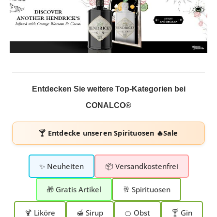
Entdecken Sie weitere Top-Kategorien bei
CONALCO®
🍸 Entdecke unseren
Spirituosen 🔥Sale
✨ Neuheiten
📦 Versandkostenfrei
🎁 Gratis Artikel
🥂 Spirituosen
🍹 Liköre
🍯 Sirup
🍊 Obst
🍸 Gin