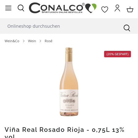
alt springen
Wein&Co
Wein
Rosé
Bildergalerie überspringen
(20% GESPART)
Viña Real Rosado Rioja - 0,75L 13%
vol