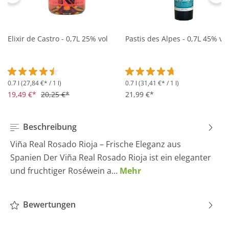
Elixir de Castro - 0,7L 25% vol
Pastis des Alpes - 0,7L 45% vol
0.7 l
(27,84 €* / 1 l)
0.7 l
(31,41 €* / 1 l)
Durchschnittliche Bewertung von 4.5 von 5 Sternen
Durchschnittliche Bewertung 
19,49 €*
20,25 €*
21,99 €*
Beschreibung
Viña Real Rosado Rioja – Frische Eleganz aus
Spanien Der Viña Real Rosado Rioja ist ein eleganter
und fruchtiger Roséwein a…
Mehr
Bewertungen