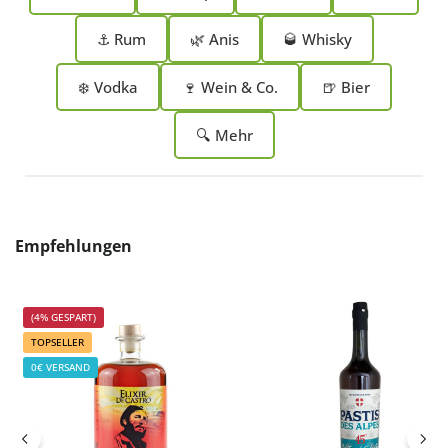
⚓ Rum
🌿 Anis
🥃 Whisky
❄️ Vodka
🍷 Wein & Co.
🍺 Bier
🔍 Mehr
Produktgalerie überspringen
Empfehlungen
(4% GESPART)
TOPSELLER
0€ VERSAND