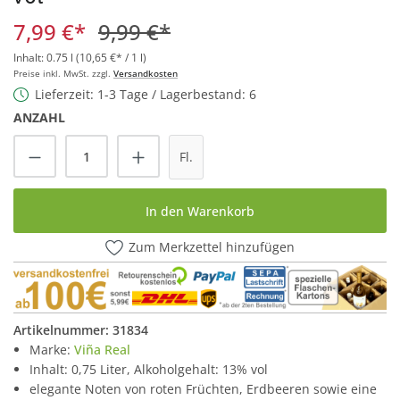
7,99 €*
9,99 €*
Inhalt:
0.75 l
(10,65 €* / 1 l)
Preise inkl. MwSt. zzgl.
Versandkosten
Lieferzeit: 1-3 Tage / Lagerbestand: 6
ANZAHL
Produkt Anzahl: Gib den gewünschten Wert
Fl.
In den Warenkorb
Zum Merkzettel hinzufügen
Artikelnummer:
31834
Marke:
Viña Real
Inhalt: 0,75 Liter, Alkoholgehalt: 13% vol
elegante Noten von roten Früchten, Erdbeeren sowie eine