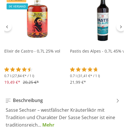
0€ VERSAND
Elixir de Castro - 0,7L 25% vol
Pastis des Alpes - 0,7L 45% vol
0.7 l
(27,84 €* / 1 l)
0.7 l
(31,41 €* / 1 l)
Durchschnittliche Bewertung von 4.5 von 5 Sternen
Durchschnittliche Bewertung 
19,49 €*
20,25 €*
21,99 €*
Beschreibung
Sasse Sechser – westfälischer Kräuterlikör mit
Tradition und Charakter Der Sasse Sechser ist eine
traditionsreich…
Mehr