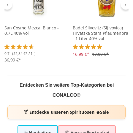
San Cosme Mezcal Blanco -
Badel Slivovitz (Sljivovica)
0,7L 40% vol
Hrvatska Stara Pflaumenbran
- 1 Liter 40% vol
0.7 l
(52,84 €* / 1 l)
Durchschnittliche Bewertung von 4.6 von 5 Sternen
Durchschnittliche Bewertung 
16,99 €*
17,99 €*
36,99 €*
Entdecken Sie weitere Top-Kategorien bei
CONALCO®
🍸 Entdecke unseren
Spirituosen 🔥Sale
✨ Neuheiten
📦 Versandkostenfrei