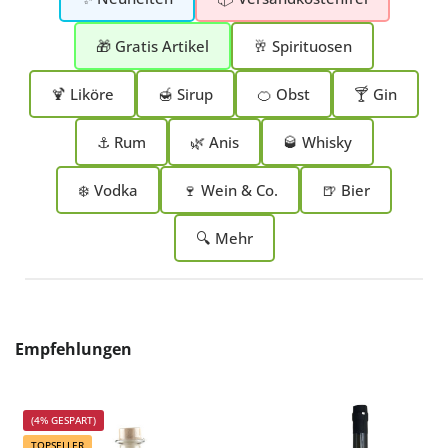
🎁 Gratis Artikel
🥂 Spirituosen
🍹 Liköre
🍯 Sirup
🍊 Obst
🍸 Gin
⚓ Rum
🌿 Anis
🥃 Whisky
❄️ Vodka
🍷 Wein & Co.
🍺 Bier
🔍 Mehr
Produktgalerie überspringen
Empfehlungen
(4% GESPART)
TOPSELLER