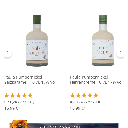
Paula Pumpernickel
Paula Pumpernickel
Salzkaramell - 0,7L 17% vol
Herrencreme - 0,7L 17% vol
0.7 l
(24,27 €* / 1 l)
0.7 l
(24,27 €* / 1 l)
Durchschnittliche Bewertung von 5 von 5 Sternen
Durchschnittliche Bewertung 
16,99 €*
16,99 €*