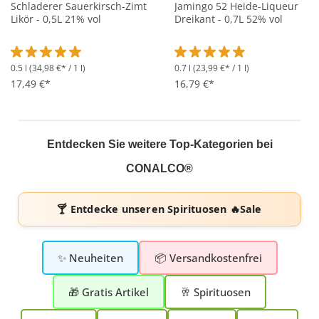
Schladerer Sauerkirsch-Zimt
Jamingo 52 Heide-Liqueur
Likör - 0,5L 21% vol
Dreikant - 0,7L 52% vol
0.5 l
(34,98 €* / 1 l)
0.7 l
(23,99 €* / 1 l)
Durchschnittliche Bewertung von 5 von 5 Sternen
Durchschnittliche Bewertung 
17,49 €*
16,79 €*
Entdecken Sie weitere Top-Kategorien bei
CONALCO®
🍸 Entdecke unseren
Spirituosen 🔥Sale
✨ Neuheiten
📦 Versandkostenfrei
🎁 Gratis Artikel
🥂 Spirituosen