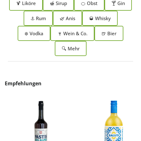
🍹 Liköre
🍯 Sirup
🍊 Obst
🍸 Gin
⚓ Rum
🌿 Anis
🥃 Whisky
❄️ Vodka
🍷 Wein & Co.
🍺 Bier
🔍 Mehr
Produktgalerie überspringen
Empfehlungen