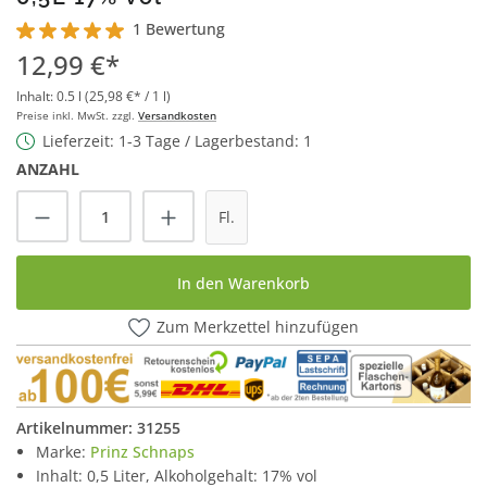
1 Bewertung
Durchschnittliche Bewertung von 5 von 5 Sternen
12,99 €*
Inhalt:
0.5 l
(25,98 €* / 1 l)
Preise inkl. MwSt. zzgl.
Versandkosten
Lieferzeit: 1-3 Tage / Lagerbestand: 1
ANZAHL
Produkt Anzahl: Gib den gewünschten Wert
Fl.
In den Warenkorb
Zum Merkzettel hinzufügen
Artikelnummer:
31255
Marke:
Prinz Schnaps
Inhalt: 0,5 Liter, Alkoholgehalt: 17% vol