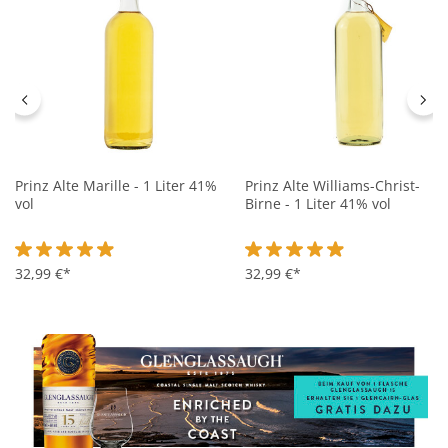
Prinz Alte Marille - 1 Liter 41%
Prinz Alte Williams-Christ-
vol
Birne - 1 Liter 41% vol
Durchschnittliche Bewertung von 4.8 von 5 Sternen
32,99 €*
Durchschnittliche Bewertung 
32,99 €*