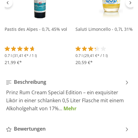
Pastis des Alpes - 0,7L 45% vol
Saluti Limoncello - 0,7L 31% vo
0.7 l
(31,41 €* / 1 l)
0.7 l
(29,41 €* / 1 l)
Durchschnittliche Bewertung von 4.6 von 5 Sternen
Durchschnittliche Bewertung 
21,99 €*
20,59 €*
Beschreibung
Prinz Rum Cream Special Edition – ein exquisiter
Likör in einer schlanken 0,5 Liter Flasche mit einem
Alkoholgehalt von 17%…
Mehr
Bewertungen