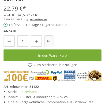
22,79 €*
Inhalt:
0.5 l
(45,58 €* / 1 l)
Preise inkl. MwSt. zzgl.
Versandkosten
Lieferzeit: 1-3 Tage / Lagerbestand: 8
ANZAHL
Produkt Anzahl: Gib den gewünschten Wert
Fl.
In den Warenkorb
Zum Merkzettel hinzufügen
Artikelnummer:
31122
Marke:
Palombaro
Inhalt: 0,5 Liter, Alkoholgehalt: 26% vol
eine außergewöhnliche Kombination aus Enzianwurzel