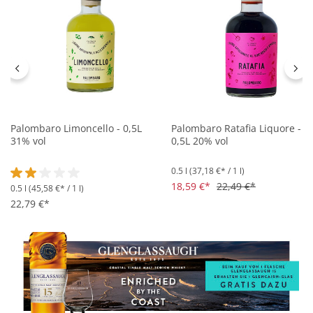
Palombaro Limoncello - 0,5L
Palombaro Ratafia Liquore -
31% vol
0,5L 20% vol
0.5 l
(37,18 €* / 1 l)
18,59 €*
22,49 €*
0.5 l
(45,58 €* / 1 l)
Durchschnittliche Bewertung von 2 von 5 Sternen
22,79 €*