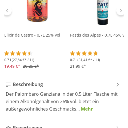
Elixir de Castro - 0,7L 25% vol
Pastis des Alpes - 0,7L 45% vol
0.7 l
(27,84 €* / 1 l)
0.7 l
(31,41 €* / 1 l)
Durchschnittliche Bewertung von 4.5 von 5 Sternen
Durchschnittliche Bewertung 
19,49 €*
20,25 €*
21,99 €*
Beschreibung
Der Palombaro Genziana in der 0,5 Liter Flasche mit
einem Alkoholgehalt von 26% vol. bietet ein
außergewöhnliches Geschmacks…
Mehr
Bewertungen