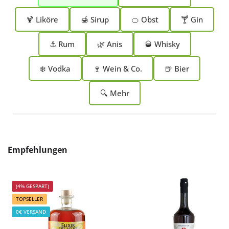
🍹 Liköre
🍯 Sirup
🍊 Obst
🍸 Gin
⚓ Rum
🌿 Anis
🥃 Whisky
❄️ Vodka
🍷 Wein & Co.
🍺 Bier
🔍 Mehr
Produktgalerie überspringen
Empfehlungen
(4% GESPART)
TOPSELLER
0€ VERSAND