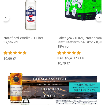
Nordfjord Wodka - 1 Liter
Paket [24 x 0,02L] Nordbrand
37,5% vol
Pfeffi Pfefferminz-Likör - 0,48L
18% vol
0.48 l
(22,48 €* / 1 l)
Durchschnittliche Bewertung von 4.7 von 5 Sternen
10,99 €*
Durchschnittliche Bewertung 
10,79 €*