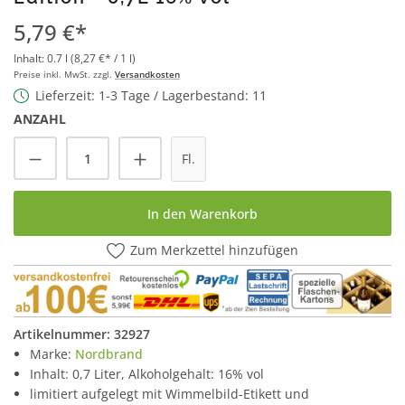
5,79 €*
Inhalt:
0.7 l
(8,27 €* / 1 l)
Preise inkl. MwSt. zzgl.
Versandkosten
Lieferzeit: 1-3 Tage / Lagerbestand: 11
ANZAHL
Produkt Anzahl: Gib den gewünschten Wert
Fl.
In den Warenkorb
Zum Merkzettel hinzufügen
Artikelnummer:
32927
Marke:
Nordbrand
Inhalt: 0,7 Liter, Alkoholgehalt: 16% vol
limitiert aufgelegt mit Wimmelbild-Etikett und