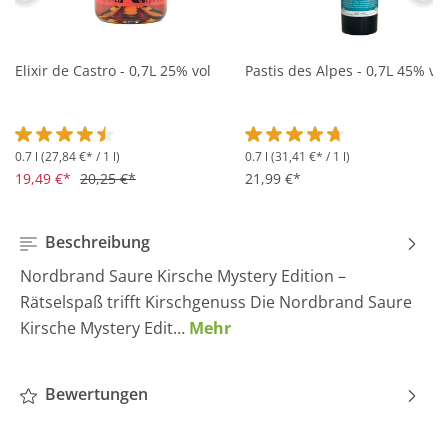
Elixir de Castro - 0,7L 25% vol
Pastis des Alpes - 0,7L 45% vol
0.7 l
(27,84 €* / 1 l)
0.7 l
(31,41 €* / 1 l)
Durchschnittliche Bewertung von 4.5 von 5 Sternen
Durchschnittliche Bewertung 
19,49 €*
20,25 €*
21,99 €*
Beschreibung
Nordbrand Saure Kirsche Mystery Edition –
Rätselspaß trifft Kirschgenuss Die Nordbrand Saure
Kirsche Mystery Edit…
Mehr
Bewertungen