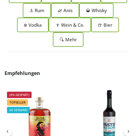
⚓ Rum
🌿 Anis
🥃 Whisky
❄️ Vodka
🍷 Wein & Co.
🍺 Bier
🔍 Mehr
Produktgalerie überspringen
Empfehlungen
(4% GESPART)
TOPSELLER
0€ VERSAND