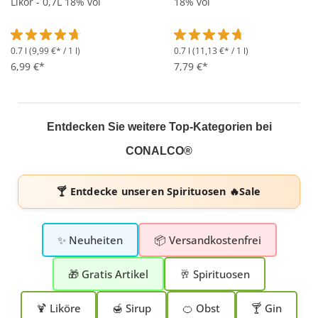
Likör - 0,7L 18% vol
18% vol
0.7 l
(9,99 €* / 1 l)
0.7 l
(11,13 €* / 1 l)
Durchschnittliche Bewertung von 4.7 von 5 Sternen
Durchschnittliche Bewertung 
6,99 €*
7,79 €*
Entdecken Sie weitere Top-Kategorien bei
CONALCO®
🍸 Entdecke unseren
Spirituosen 🔥Sale
✨ Neuheiten
📦 Versandkostenfrei
🎁 Gratis Artikel
🥂 Spirituosen
🍹 Liköre
🍯 Sirup
🍊 Obst
🍸 Gin